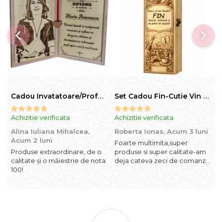
Cadou Invatatoare/Profesoara/Educatoare "Catalogul Amintirilor"
Set Cadou Fin-Cutie Vin cu Vin si Breloc Personalizate
Achizitie verificata
Achizitie verificata
A
Alina Iuliana Mihalcea,
Roberta Ionas,
Acum 3 luni
R
Acum 2 luni
l
Foarte multimita,super
Produse extraordinare, de o
produse si super calitate-am
P
calitate și o măiestrie de nota
deja cateva zeci de comanzi
s
100!
si revin cu incredere oricand