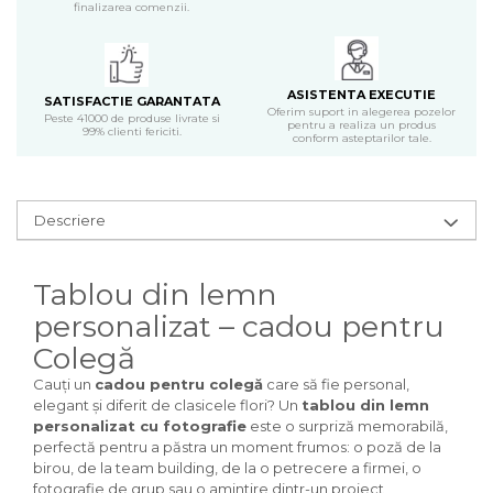
finalizarea comenzii.
ASISTENTA EXECUTIE
SATISFACTIE GARANTATA
Oferim suport in alegerea pozelor
Peste 41000 de produse livrate si
pentru a realiza un produs
99% clienti fericiti.
conform asteptarilor tale.
Descriere
Tablou din lemn
personalizat – cadou pentru
Colegă
Cauți un
cadou pentru colegă
care să fie personal,
elegant și diferit de clasicele flori? Un
tablou din lemn
personalizat cu fotografie
este o surpriză memorabilă,
perfectă pentru a păstra un moment frumos: o poză de la
birou, de la team building, de la o petrecere a firmei, o
fotografie de grup sau o amintire dintr-un proiect