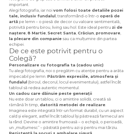
important.
Alegi fotografia, iar noi
vom folosi toate detaliile pozei
tale, inclusiv fundalul
, transformând-o într-o
operă de
artă
pe lemn – o piesă de decor cu valoare sentimentală,
potrivită pentru birou, living sau hol. Este ideal pentru
zi de
naștere
,
8 Martie
,
Secret Santa
,
Crăciun
,
promovare
,
la plecare din companie
sau ca mulțumire din partea
echipei.
De ce este potrivit pentru o
Colegă?
Personalizare cu fotografia ta (cadou unic)
Tu alegi fotografia, noi o pregătim cu atenție pentru a arăta
impecabil pe lemn.
Păstrăm expresiile, atmosfera și
fundalul
(biroul, decorul, locul evenimentului), astfel încât
tabloul să redea autentic momentul.
Un cadou care dăinuie peste generații
Nu este doar un tablou, ci o amintire solidă, creată să
rămână în timp,
datorită metodei de realizare
.
Imaginea este integrată într-un format durabil, cu un aspect
cald și elegant, astfel încât tabloul își păstrează farmecul ani
la rând. Devine o amintire frumoasă – o echipă, o perioadă,
un „mulțumesc” – păstrată pentru azi și pentru mai târziu.
Rezistență la șocuri + ambalare sigură