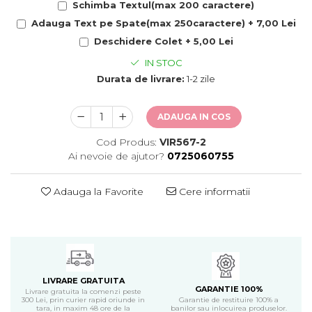
Schimba Textul(max 200 caractere)
Cadouri Politisti
Adauga Text pe Spate(max 250caractere) + 7,00 Lei
Cadouri Pompieri
Deschidere Colet + 5,00 Lei
Cadouri Soferi/Mecanici
IN STOC
Cadouri Stomatologi
Durata de livrare:
1-2 zile
Cadouri Stylisti
ADAUGA IN COS
Cadouri Tractoristi
Cadouri Vanatori/Padurari
Cod Produs:
VIR567-2
Ai nevoie de ajutor?
0725060755
Cadre Didactice
Adauga la Favorite
Cere informatii
LIVRARE GRATUITA
GARANTIE 100%
Livrare gratuita la comenzi peste
300 Lei, prin curier rapid oriunde in
Garantie de restituire 100% a
tara, in maxim 48 ore de la
banilor sau inlocuirea produselor.