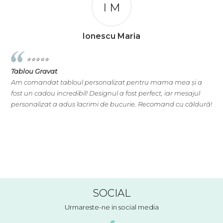
I M
Ionescu Maria
⭐️⭐️⭐️⭐️⭐️
Tablou Gravat
T
Am comandat tabloul personalizat pentru mama mea și a
A
e
fost un cadou incredibil! Designul a fost perfect, iar mesajul
s
personalizat a adus lacrimi de bucurie. Recomand cu căldură!
e
na
SOCIAL
Urmareste-ne in social media