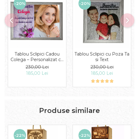
-20%
-20%
Tablou Sclipici Cadou
Tablou Sclipici cu Poza Ta
Colega – Personalizat cu
si Text
Poză și Text
230,00 Lei
230,00 Lei
185,00 Lei
185,00 Lei
Produse similare
-22%
-22%