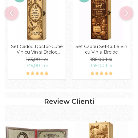
Set Cadou Doctor-Cutie
Set Cadou Sef-Cutie Vin
Vin cu Vin si Breloc
cu Vin si Breloc
Personalizate
Personalizate
185,00 Lei
185,00 Lei
145,00 Lei
145,00 Lei
Review Clienti