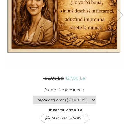
Cadouri Socri
Cadouri Fiu/Fiică
Cadouri Bunici
Cadouri Cumnați
Cadouri Pisici/Câini
Cadouri Meserii&Hobby
Cadouri Apicultori
Cadouri Avocati/Juristi
Cadouri Columbofili
155,00 Lei
127,00 Lei
Cadouri Doctori/Asistente
Cadouri Farmacisti
Alege Dimensiune
:
Cadouri Fotbalisti
Cadouri Ingineri
Incarca Poza Ta
Cadouri Motociclisti
ADAUGA IMAGINE
Cadouri Pescar