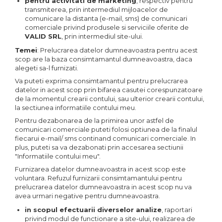
pentru activitati de marketing
, respectiv pentru
transmiterea, prin intermediul mijloacelor de
comunicare la distanta (e-mail, sms) de comunicari
comerciale privind produsele si serviciile oferite de
VALID SRL
, prin intermediul site-ului.
Temei
: Prelucrarea datelor dumneavoastra pentru acest
scop are la baza consimtamantul dumneavoastra, daca
alegeti sa-l furnizati.
Va puteti exprima consimtamantul pentru prelucrarea
datelor in acest scop prin bifarea casutei corespunzatoare
de la momentul crearii contului, sau ulterior crearii contului,
la sectiunea informatiile contului meu.
Pentru dezabonarea de la primirea unor astfel de
comunicari comerciale puteti folosi optiunea de la finalul
fiecarui e-mail/ sms continand comunicari comerciale. In
plus, puteti sa va dezabonati prin accesarea sectiunii
"Informatiile contului meu".
Furnizarea datelor dumneavoastra in acest scop este
voluntara. Refuzul furnizarii consimtamantului pentru
prelucrarea datelor dumneavoastra in acest scop nu va
avea urmari negative pentru dumneavoastra.
in scopul efectuarii diverselor analize
, raportari
privind modul de functionare a site-ului, realizarea de