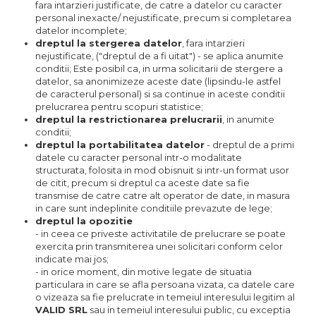
fara intarzieri justificate, de catre a datelor cu caracter
personal inexacte/ nejustificate, precum si completarea
datelor incomplete;
dreptul la stergerea datelor
, fara intarzieri
nejustificate, ("dreptul de a fi uitat") - se aplica anumite
conditii; Este posibil ca, in urma solicitarii de stergere a
datelor, sa anonimizeze aceste date (lipsindu-le astfel
de caracterul personal) si sa continue in aceste conditii
prelucrarea pentru scopuri statistice;
dreptul la restrictionarea prelucrarii
, in anumite
conditii;
dreptul la portabilitatea datelor
- dreptul de a primi
datele cu caracter personal intr-o modalitate
structurata, folosita in mod obisnuit si intr-un format usor
de citit, precum si dreptul ca aceste date sa fie
transmise de catre catre alt operator de date, in masura
in care sunt indeplinite conditiile prevazute de lege;
dreptul la opozitie
- in ceea ce priveste activitatile de prelucrare se poate
exercita prin transmiterea unei solicitari conform celor
indicate mai jos;
- in orice moment, din motive legate de situatia
particulara in care se afla persoana vizata, ca datele care
o vizeaza sa fie prelucrate in temeiul interesului legitim al
VALID SRL
sau in temeiul interesului public, cu exceptia