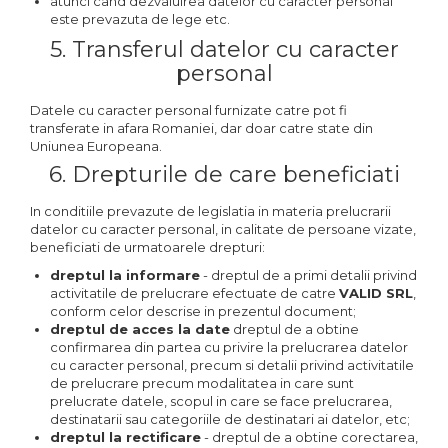
atunci cand dezvaluirea datelor cu caracter personal
este prevazuta de lege etc.
5. Transferul datelor cu caracter
personal
Datele cu caracter personal furnizate catre pot fi
transferate in afara Romaniei, dar doar catre state din
Uniunea Europeana.
6. Drepturile de care beneficiati
In conditiile prevazute de legislatia in materia prelucrarii
datelor cu caracter personal, in calitate de persoane vizate,
beneficiati de urmatoarele drepturi:
dreptul la informare
- dreptul de a primi detalii privind
activitatile de prelucrare efectuate de catre
VALID SRL
,
conform celor descrise in prezentul document;
dreptul de acces la date
dreptul de a obtine
confirmarea din partea cu privire la prelucrarea datelor
cu caracter personal, precum si detalii privind activitatile
de prelucrare precum modalitatea in care sunt
prelucrate datele, scopul in care se face prelucrarea,
destinatarii sau categoriile de destinatari ai datelor, etc;
dreptul la rectificare
- dreptul de a obtine corectarea,