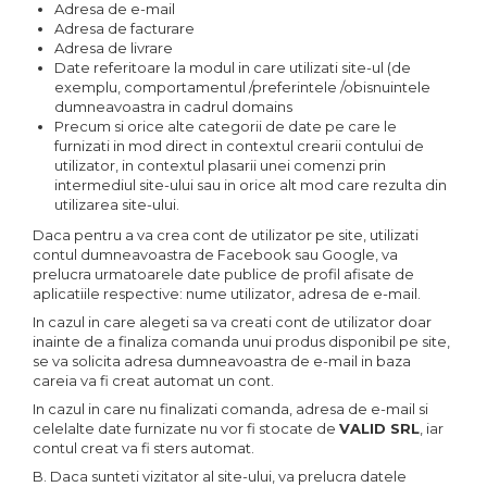
Adresa de e-mail
Cadouri Politisti
Adresa de facturare
Adresa de livrare
Cadouri Pompieri
Date referitoare la modul in care utilizati site-ul (de
Cadouri Soferi/Mecanici
exemplu, comportamentul /preferintele /obisnuintele
dumneavoastra in cadrul domains
Cadouri Stomatologi
Precum si orice alte categorii de date pe care le
furnizati in mod direct in contextul crearii contului de
Cadouri Stylisti
utilizator, in contextul plasarii unei comenzi prin
intermediul site-ului sau in orice alt mod care rezulta din
Cadouri Tractoristi
utilizarea site-ului.
Cadouri Vanatori/Padurari
Daca pentru a va crea cont de utilizator pe site, utilizati
Cadre Didactice
contul dumneavoastra de Facebook sau Google, va
prelucra urmatoarele date publice de profil afisate de
aplicatiile respective: nume utilizator, adresa de e-mail.
In cazul in care alegeti sa va creati cont de utilizator doar
inainte de a finaliza comanda unui produs disponibil pe site,
se va solicita adresa dumneavoastra de e-mail in baza
careia va fi creat automat un cont.
In cazul in care nu finalizati comanda, adresa de e-mail si
celelalte date furnizate nu vor fi stocate de
VALID SRL
, iar
contul creat va fi sters automat.
B. Daca sunteti vizitator al site-ului, va prelucra datele