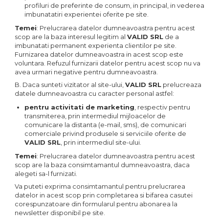
profiluri de preferinte de consum, in principal, in vederea
imbunatatiri experientei oferite pe site.
Temei
: Prelucrarea datelor dumneavoastra pentru acest
scop are la baza interesul legitim al
VALID SRL
de a
imbunatati permanent experienta clientilor pe site.
Furnizarea datelor dumneavoastra in acest scop este
voluntara. Refuzul furnizarii datelor pentru acest scop nu va
avea urmari negative pentru dumneavoastra.
B. Daca sunteti vizitator al site-ului,
VALID SRL
prelucreaza
datele dumneavoastra cu caracter personal astfel:
pentru activitati de marketing
, respectiv pentru
transmiterea, prin intermediul mijloacelor de
comunicare la distanta (e-mail, sms), de comunicari
comerciale privind produsele si serviciile oferite de
VALID SRL
, prin intermediul site-ului.
Temei
: Prelucrarea datelor dumneavoastra pentru acest
scop are la baza consimtamantul dumneavoastra, daca
alegeti sa-l furnizati.
Va puteti exprima consimtamantul pentru prelucrarea
datelor in acest scop prin completarea si bifarea casutei
corespunzatoare din formularul pentru abonarea la
newsletter disponibil pe site.