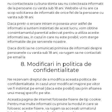
nu contacteaza cu buna stiinta sau nu colecteaza informatii
de la persoane cu varsta sub 18 ani. Website-ul nu are ca
scop solicitarea de informatii de orice fel de la persoane cu
varsta sub 18 ani.
Daca printr-o eroare intram in posesia unor astfel de
informatii si suntem instiintati de acest lucru, vom obtine
consimtamantul parental adecvat pentru a utiliza aceste
informatii sau, in cazul in care nu este posibil, vom sterge
informatiile de pe serverele noastre.
Daca doriti sa ne comunicati primirea de informatii despre
persoanele cu varsta sub 18 ani, va rugam sa ne contactati
pe email la
8. Modificari in politica de
confidentialitate
Ne rezervam dreptul de a modifica aceasta politica de
confidentialitate. In cazul unor modificari majore pe viitor
vei fi instiintat pe email (daca este posibil) sau prin afisarea
unui mesaj specific pe site.
Aceasta pagina de internet foloseste fisiere de tip cookie.
Pentru mai multe informatii cu privire la modul in care se
folosesc aceste fisiere, va rugam sa accesati urmatorul