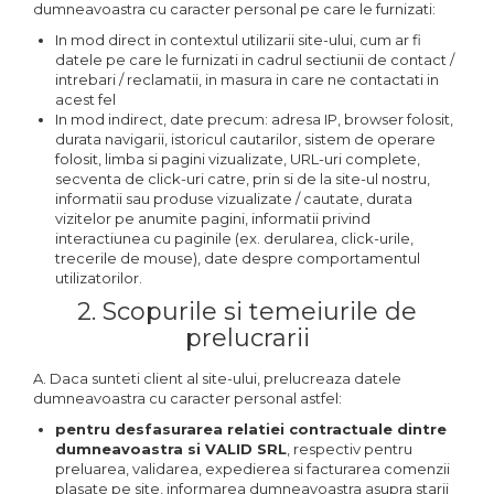
dumneavoastra cu caracter personal pe care le furnizati:
In mod direct in contextul utilizarii site-ului, cum ar fi
datele pe care le furnizati in cadrul sectiunii de contact /
intrebari / reclamatii, in masura in care ne contactati in
acest fel
In mod indirect, date precum: adresa IP, browser folosit,
durata navigarii, istoricul cautarilor, sistem de operare
folosit, limba si pagini vizualizate, URL-uri complete,
secventa de click-uri catre, prin si de la site-ul nostru,
informatii sau produse vizualizate / cautate, durata
vizitelor pe anumite pagini, informatii privind
interactiunea cu paginile (ex. derularea, click-urile,
trecerile de mouse), date despre comportamentul
utilizatorilor.
2. Scopurile si temeiurile de
prelucrarii
A. Daca sunteti client al site-ului, prelucreaza datele
dumneavoastra cu caracter personal astfel:
pentru desfasurarea relatiei contractuale dintre
dumneavoastra si VALID SRL
, respectiv pentru
preluarea, validarea, expedierea si facturarea comenzii
plasate pe site, informarea dumneavoastra asupra starii