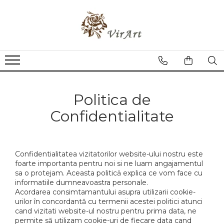
Tablouri
Cadouri Dupa Destinatar
Cadouri Personalizate
Cadouri Ocazii
Tablouri Lemn
Cadouri Nași
Ceasuri Personalizate
1 Martie
Cadouri Cupluri
Brichete Personalizate
Cadouri 8 Martie
Tablouri Licheni
Tablouri Imprimate pe Lemn
Cadouri Mamă/Tată
Cutii vin
Cadouri Craciun
Politica de
Tablouri Sclipici
Cadouri Șef/Șefă
Halbe Personalizate
Cadouri Sf.Valentin
Confidentialitate
Tablouri pe Piatra
Cadouri Soră/Frate
Mousepad
Martisoare
Cadouri Coleg/Colega
Portofele Personalizate
Cadouri Nou Născut
Suport Pahar/Cana
Confidentialitatea vizitatorilor website-ului nostru este
Cadouri Pensionare
Ursuleti Plus
foarte importanta pentru noi si ne luam angajamentul
sa o protejam. Aceasta politică explica ce vom face cu
Cadouri Ginere/Noră
informatiile dumneavoastra personale.
Acordarea consimtamantului asupra utilizarii cookie-
Cadouri Fini
urilor în concordantă cu termenii acestei politici atunci
Cadouri Prietenă/Prieten
cand vizitati website-ul nostru pentru prima data, ne
permite să utilizam cookie-uri de fiecare data cand