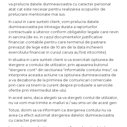
va prelucra datele dumneavoastra cu caracter personal
atat cat este necesar pentru realizarea scopurilor de
prelucrare mentionate mai sus.
In cazul in care sunteti client, vom prelucra datele
dumneavoastra pe intreaga durata a raporturilor
contractuale si ulterior conform obligatiilor legale care revin
in sarcina (de ex, in cazul documentelor justificative
financiar-contabile pentru care termenul de pastrare
prevazut de lege este de 10 ani de la data incheierii
exercitiului financiar in cursul caruia au fost intocmite).
In situatia in care sunteti client si va exercitati optiunea de
stergere a contului de utilizator, prin apasarea butonul
"stergere cont" din sectiunea "informatiile contului meu", va
interpreta aceasta actiune ca optiunea dumneavoastra de
a va dezabona de la primirea de comunicari comerciale
prin care va tinem la curent despre produsele si serviciile
oferite prin intermediul site-ului.
In acest sens, daca alegeti sa va stergeti contul de utilizator,
nu va vom mai trimite e-mailuri si / sau sms-uri de acest gen.
Totusi, dorim sa va informam ca stergerea contului nu va
avea ca efect automat stergerea datelor dumneavoastra
cu caracter personal.