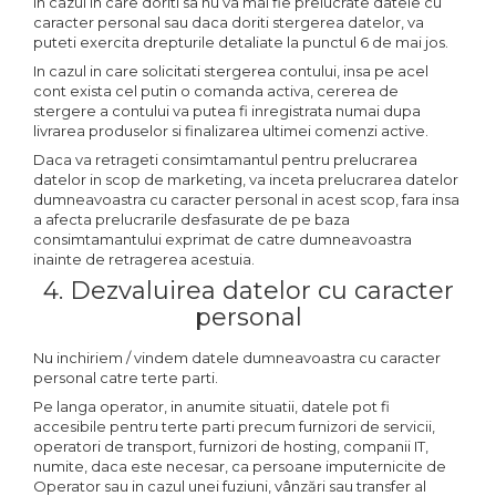
In cazul in care doriti sa nu va mai fie prelucrate datele cu
caracter personal sau daca doriti stergerea datelor, va
puteti exercita drepturile detaliate la punctul 6 de mai jos.
In cazul in care solicitati stergerea contului, insa pe acel
cont exista cel putin o comanda activa, cererea de
stergere a contului va putea fi inregistrata numai dupa
livrarea produselor si finalizarea ultimei comenzi active.
Daca va retrageti consimtamantul pentru prelucrarea
datelor in scop de marketing, va inceta prelucrarea datelor
dumneavoastra cu caracter personal in acest scop, fara insa
a afecta prelucrarile desfasurate de pe baza
consimtamantului exprimat de catre dumneavoastra
inainte de retragerea acestuia.
4. Dezvaluirea datelor cu caracter
personal
Nu inchiriem / vindem datele dumneavoastra cu caracter
personal catre terte parti.
Pe langa operator, in anumite situatii, datele pot fi
accesibile pentru terte parti precum furnizori de servicii,
operatori de transport, furnizori de hosting, companii IT,
numite, daca este necesar, ca persoane imputernicite de
Operator sau in cazul unei fuziuni, vânzări sau transfer al