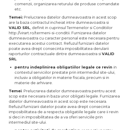
comenzii, organizarea returului de produse comandate
etc.
Temei:
Prelucrarea datelor dumneavoastra in acest scop
are la baza contractul incheiat intre dumneavoastra si
VALID SRL
, definit in cuprinsul Termenelor si Conditiilor
http://virart.ro/termeni-si-conditii. Furnizarea datelor
dumneavoastra cu caracter personal este necesara pentru
executarea acestui contract. Refuzul furnizarii datelor
poate avea drept consecinta imposibilitatea derularii
raporturilor contractuale dintre dumneavoastra si
VALID
SRL
.
pentru indeplinirea obligatiilor legale ce revin
in
contextul serviciilor prestate prin intermediul site-ului,
inclusiv a obligatiilor in materie fiscala, precum si in
materie de arhivare.
Temei
: Prelucrarea datelor dumneavoastra pentru acest
scop este necesara in baza unor obligatii legale. Furnizarea
datelor dumneavoastra in acest scop este necesara.
Refuzul furnizarii datelor poate avea drept consecinta
imposibilitatea de a respecta obligatiile legale care ii revin
si deci in imposibilitatea de a va oferi serviciile prin
intermediul site-ului.