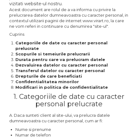
Cadouri Socri
vizitati website-ul nostru.
Cadouri Fiu/Fiică
Acest document are rolul de a va informa cu privire la
prelucrarea datelor dumneavoastra cu caracter personal, in
Cadouri Bunici
contextul utilizarii paginii de internet www.virart.ro, la care
ne vom referi in continuare cu denumirea "site-ul".
Cadouri Cumnați
Cuprins
Cadouri Pisici/Câini
Categoriile de date cu caracter personal
Cadouri Meserii&Hobby
prelucrate
Scopurile si temeiurile prelucrarii
Cadouri Apicultori
Durata pentru care va prelucram datele
Dezvaluirea datelor cu caracter personal
Cadouri Avocati/Juristi
Transferul datelor cu caracter personal
Drepturile de care beneficiati
Cadouri Columbofili
Confidentialitatea minorilor
Cadouri Doctori/Asistente
Modificari in politica de confidentialitate
1. Categoriile de date cu caracter
Cadouri Farmacisti
personal prelucrate
Cadouri Fotbalisti
Cadouri Ingineri
A. Daca sunteti client al site-ului, va prelucra datele
dumneavoastra cu caracter personal, cum ar fi:
Cadouri Motociclisti
Nume si prenume
Cadouri Pescar
Numar de telefon