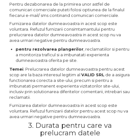
Pentru dezabonarea de la primirea unor astfel de
comunicari comerciale puteti folosi optiunea de la finalul
fiecarui e-mail/ sms continand comunicari comerciale.
Furnizarea datelor dumneavoastra in acest scop este
voluntara. Refuzul furnizarii consimtamantului pentru
prelucrarea datelor dumneavoastra in acest scop nu va
avea urmari negative pentru dumneavoastra.
pentru rezolvarea plangerilor
, reclamatiilor si pentru
a monitoriza traficul si a imbunatati experienta
dumneavoastra oferita pe site.
Temei
: Prelucrarea datelor dumneavoastra pentru acest
scop are la baza interesul legitim al
VALID SRL
de a asigura
functionarea corecta a site-ului, precum si pentru a
imbunatati permanent experienta vizitatorilor site-ului,
inclusiv prin solutionarea diferitelor comentarii, intrebari sau
reclamatii.
Furnizarea datelor dumneavoastra in acest scop este
voluntara. Refuzul furnizarii datelor pentru acest scop nu va
avea urmari negative pentru dumneavoastra.
3. Durata pentru care va
prelucram datele