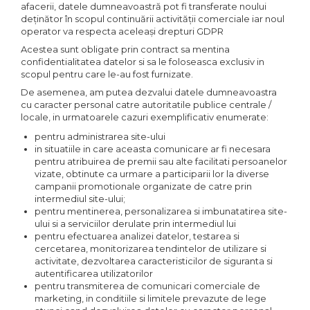
afacerii, datele dumneavoastră pot fi transferate noului
deținător în scopul continuării activității comerciale iar noul
operator va respecta aceleași drepturi GDPR
Acestea sunt obligate prin contract sa mentina
confidentialitatea datelor si sa le foloseasca exclusiv in
scopul pentru care le-au fost furnizate.
De asemenea, am putea dezvalui datele dumneavoastra
cu caracter personal catre autoritatile publice centrale /
locale, in urmatoarele cazuri exemplificativ enumerate:
pentru administrarea site-ului
in situatiile in care aceasta comunicare ar fi necesara
pentru atribuirea de premii sau alte facilitati persoanelor
vizate, obtinute ca urmare a participarii lor la diverse
campanii promotionale organizate de catre prin
intermediul site-ului;
pentru mentinerea, personalizarea si imbunatatirea site-
ului si a serviciilor derulate prin intermediul lui
pentru efectuarea analizei datelor, testarea si
cercetarea, monitorizarea tendintelor de utilizare si
activitate, dezvoltarea caracteristicilor de siguranta si
autentificarea utilizatorilor
pentru transmiterea de comunicari comerciale de
marketing, in conditiile si limitele prevazute de lege