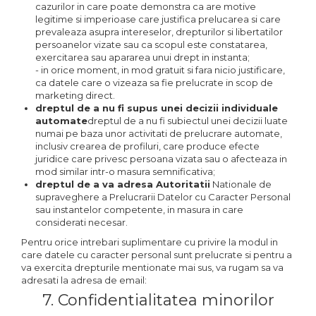
cazurilor in care poate demonstra ca are motive
legitime si imperioase care justifica prelucarea si care
prevaleaza asupra intereselor, drepturilor si libertatilor
persoanelor vizate sau ca scopul este constatarea,
exercitarea sau apararea unui drept in instanta;
- in orice moment, in mod gratuit si fara nicio justificare,
ca datele care o vizeaza sa fie prelucrate in scop de
marketing direct.
dreptul de a nu fi supus unei decizii individuale
automate
dreptul de a nu fi subiectul unei decizii luate
numai pe baza unor activitati de prelucrare automate,
inclusiv crearea de profiluri, care produce efecte
juridice care privesc persoana vizata sau o afecteaza in
mod similar intr-o masura semnificativa;
dreptul de a va adresa Autoritatii
Nationale de
supraveghere a Prelucrarii Datelor cu Caracter Personal
sau instantelor competente, in masura in care
considerati necesar.
Pentru orice intrebari suplimentare cu privire la modul in
care datele cu caracter personal sunt prelucrate si pentru a
va exercita drepturile mentionate mai sus, va rugam sa va
adresati la adresa de email:
7. Confidentialitatea minorilor