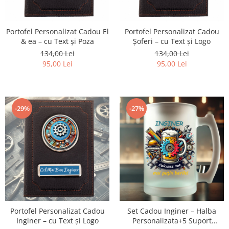
Cadouri Socri
Cadouri Fiu/Fiică
Portofel Personalizat Cadou El
Portofel Personalizat Cadou
Cadouri Bunici
& ea – cu Text și Poza
Șoferi – cu Text și Logo
Cadouri Cumnați
134,00 Lei
134,00 Lei
Cadouri Pisici/Câini
95,00 Lei
95,00 Lei
Cadouri Meserii&Hobby
Cadouri Apicultori
-29%
-27%
Cadouri Avocati/Juristi
Cadouri Columbofili
Cadouri Doctori/Asistente
Cadouri Farmacisti
Cadouri Fotbalisti
Cadouri Ingineri
Cadouri Motociclisti
Portofel Personalizat Cadou
Set Cadou Inginer – Halba
Inginer – cu Text și Logo
Personalizata+5 Suport
Cadouri Pescar