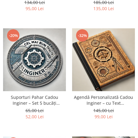
Halba+Desfacator Bere+Breloc
134,00 Lei
185,00 Lei
Cadouri Politisti
95,00 Lei
135,00 Lei
Cadouri Pompieri
Cadouri Soferi/Mecanici
Cadouri Stomatologi
-20%
-32%
Cadouri Stylisti
Cadouri Tractoristi
Cadouri Vanatori/Padurari
Cadre Didactice
Suporturi Pahar Cadou
Agendă Personalizată Cadou
Inginer – Set 5 bucăți
Inginer – cu Text
Personalizate
Personalizabil
65,00 Lei
145,00 Lei
52,00 Lei
99,00 Lei