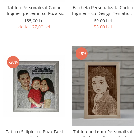
Tablou Personalizat Cadou
Brichetă Personalizată Cadou
Inginer-pe Lemn cu Poza si
Inginer – cu Design Tematic și
Text
Poză
155,00 Lei
69,00 Lei
de la 127,00 Lei
55,00 Lei
-15%
-20%
Tablou Sclipici cu Poza Ta si
Tablou pe Lemn Personalizat