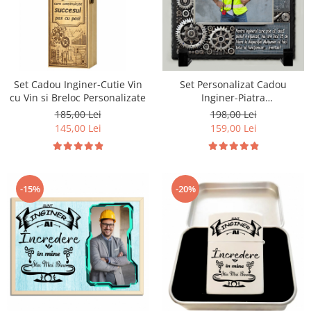
Set Cadou Inginer-Cutie Vin
Set Personalizat Cadou
cu Vin si Breloc Personalizate
Inginer-Piatra
Ardezie,Portofel,Breloc
185,00 Lei
198,00 Lei
145,00 Lei
159,00 Lei
-15%
-20%