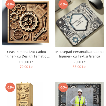
-39%
-15%
Ceas Personalizat Cadou
Mousepad Personalizat Cadou
Inginer- cu Design Tematic si
Inginer– cu Text și Grafică
Text
130,00 Lei
65,00 Lei
79,00 Lei
55,00 Lei
-22%
-20%