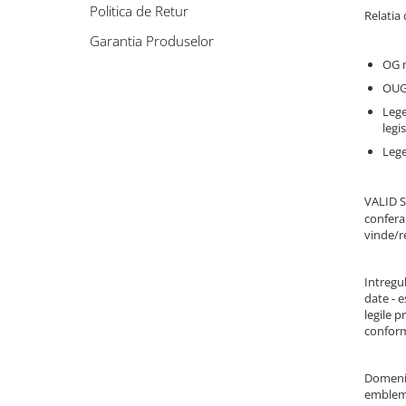
Cadouri Socri
Politica de Retur
Relatia
Cadouri Fiu/Fiică
Garantia Produselor
Cadouri Bunici
OG n
Cadouri Cumnați
OUG 
Lege
Cadouri Pisici/Câini
legi
Cadouri Meserii&Hobby
Lege
Cadouri Apicultori
Cadouri Avocati/Juristi
VALID SR
confera 
Cadouri Columbofili
vinde/re
Cadouri Doctori/Asistente
Cadouri Farmacisti
Intregul
date - e
Cadouri Fotbalisti
legile 
conform 
Cadouri Ingineri
Cadouri Motociclisti
Domeniu
Cadouri Pescar
embleme