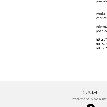
prealabi
Cadouri Politisti
Cadouri Pompieri
Produse
Verifica
Cadouri Soferi/Mecanici
Cadouri Stomatologi
Informat
pot fi a
Cadouri Stylisti
https:/
Cadouri Tractoristi
https:/
https:/
Cadouri Vanatori/Padurari
Cadre Didactice
SOCIAL
Urmareste-ne in social me