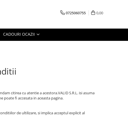
0725060755
0,00
CADOURI OCAZII
ditii
andam citirea cu atentie a acestora.VALID S.R.L. isi asuma
ne poate fi accesata in aceasta pagina.
tiilor de ultilizare, si implica acceptul explicit al