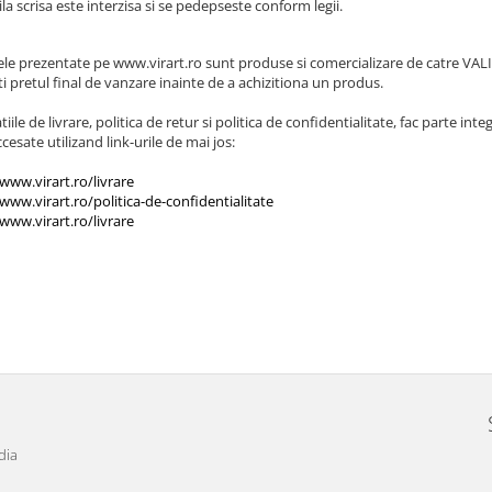
la scrisa este interzisa si se pedepseste conform legii.
le prezentate pe www.virart.ro sunt produse si comercializare de catre VALID
ti pretul final de vanzare inainte de a achizitiona un produs.
iile de livrare, politica de retur si politica de confidentialitate, fac parte integ
ccesate utilizand link-urile de mai jos:
/www.virart.ro/livrare
/www.virart.ro/politica-de-confidentialitate
/www.virart.ro/livrare
dia