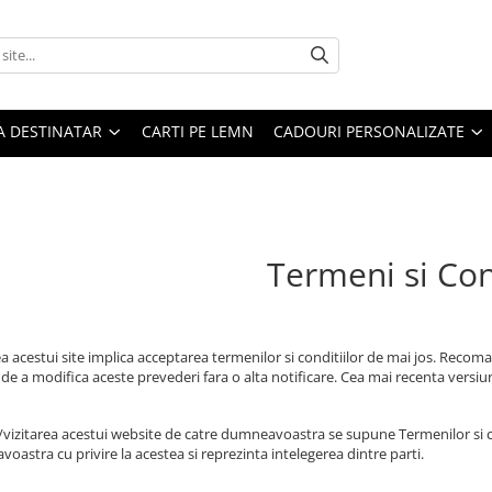
A DESTINATAR
CARTI PE LEMN
CADOURI PERSONALIZATE
Termeni si Con
ea acestui site implica acceptarea termenilor si conditiilor de mai jos. Recom
 de a modifica aceste prevederi fara o alta notificare. Cea mai recenta versiu
vizitarea acestui website de catre dumneavoastra se supune Termenilor si condi
oastra cu privire la acestea si reprezinta intelegerea dintre parti.