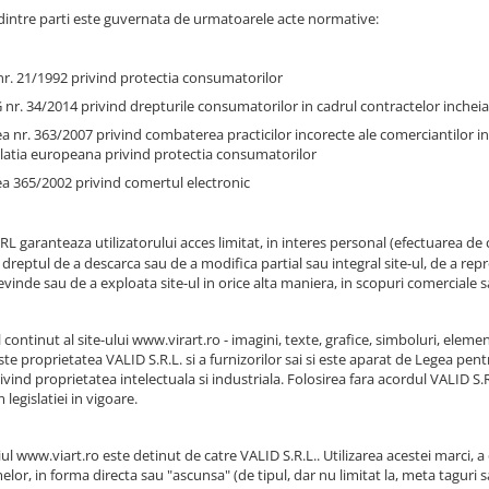
 dintre parti este guvernata de urmatoarele acte normative:
r. 21/1992 privind protectia consumatorilor
nr. 34/2014 privind drepturile consumatorilor in cadrul contractelor incheiat
a nr. 363/2007 privind combaterea practicilor incorecte ale comerciantilor i
slatia europeana privind protectia consumatorilor
a 365/2002 privind comertul electronic
L garanteaza utilizatorului acces limitat, in interes personal (efectuarea de
dreptul de a descarca sau de a modifica partial sau integral site-ul, de a repro
vinde sau de a exploata site-ul in orice alta maniera, in scopuri comerciale sa
 continut al site-ului www.virart.ro - imagini, texte, grafice, simboluri, eleme
ste proprietatea VALID S.R.L. si a furnizorilor sai si este aparat de Legea pent
privind proprietatea intelectuala si industriala. Folosirea fara acordul VALID
legislatiei in vigoare.
l www.viart.ro este detinut de catre VALID S.R.L.. Utilizarea acestei marci, a
lor, in forma directa sau "ascunsa" (de tipul, dar nu limitat la, meta taguri 