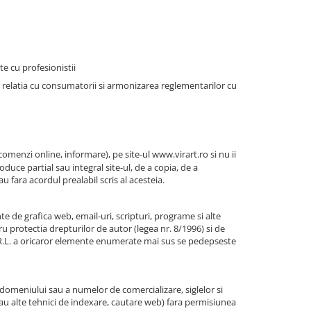
e cu profesionistii
n relatia cu consumatorii si armonizarea reglementarilor cu
 comenzi online, informare), pe site-ul
www.virart.ro
si nu ii
duce partial sau integral site-ul, de a copia, de a
u fara acordul prealabil scris al acesteia.
nte de grafica web, email-uri, scripturi, programe si alte
ru protectia drepturilor de autor (legea nr. 8/1996) si de
 S.R.L. a oricaror elemente enumerate mai sus se pedepseste
 domeniului sau a numelor de comercializare, siglelor si
sau alte tehnici de indexare, cautare web) fara permisiunea