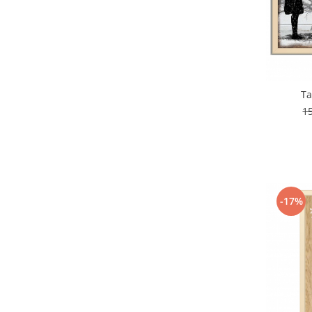
T
1
-17%