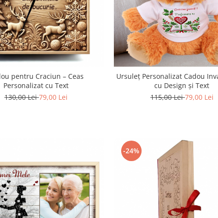
ou pentru Craciun – Ceas
Ursuleț Personalizat Cadou Inv
Personalizat cu Text
cu Design și Text
130,00 Lei
79,00 Lei
115,00 Lei
79,00 Lei
-24%