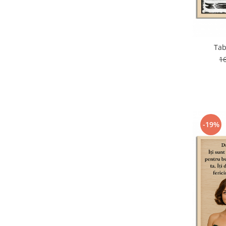
Tab
1
-19%