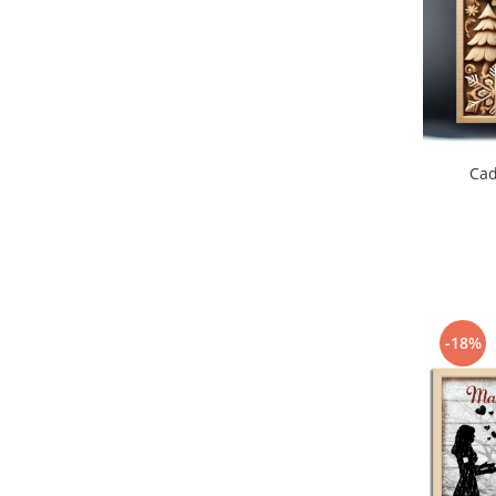
Cadouri Politisti
Cadouri Pompieri
Cadouri Soferi/Mecanici
Cadouri Stomatologi
Cadouri Stylisti
Cad
Cadouri Tractoristi
Cadouri Vanatori/Padurari
Cadre Didactice
-18%