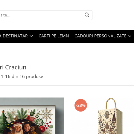
A DESTINATAR
CARTI PE LEMN
CADOURI PERSONALIZATE
i Craciun
1-
16
din
16
produse
-28%