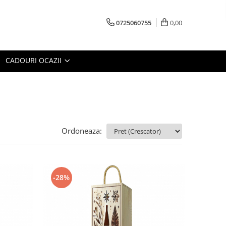
0725060755
0,00
CADOURI OCAZII
Ordoneaza:
-28%