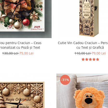
ou pentru Craciun – Ceas
Cutie Vin Cadou Craciun – Pers
rsonalizat cu Poză și Text
cu Text și Grafică
130,00 Lei
75,00 Lei
110,00 Lei
79,00 Lei
-31%