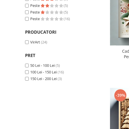
Cadouri Socri
Peste
(5)
Cadouri Fiu/Fiică
Peste
(5)
Cadouri Bunici
Peste
(16)
Cadouri Cumnați
PRODUCATORI
Cadouri Pisici/Câini
VirArt
(24)
Cadouri Meserii&Hobby
Cad
Cadouri Apicultori
PRET
Pe
Cadouri Avocati/Juristi
50 Lei - 100 Lei
(5)
Cadouri Columbofili
100 Lei - 150 Lei
(16)
150 Lei - 200 Lei
(3)
Cadouri Doctori/Asistente
Cadouri Farmacisti
-39%
Cadouri Fotbalisti
Cadouri Ingineri
Cadouri Motociclisti
Cadouri Pescar