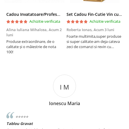
Cadou Invatatoare/Profesoara/Educatoare "Catalogul Amintirilor"
Set Cadou Fin-Cutie Vin cu Vin si Breloc Personalizate
Achizitie verificata
Achizitie verificata
Alina Iuliana Mihalcea,
Acum 2
Roberta Ionas,
Acum 3 luni
R
luni
Foarte multimita,super produse
P
Produse extraordinare, de o
si super calitate-am deja cateva
r
calitate și o măiestrie de nota
zeci de comanzi si revin cu
100!
incredere oricand
I M
Ionescu Maria
⭐️⭐️⭐️⭐️⭐️
Tablou Gravat
T