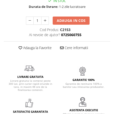
IN STOC
Cadouri Politisti
Durata de livrare:
1-2 zile lucratoare
Cadouri Pompieri
Cadouri Soferi/Mecanici
ADAUGA IN COS
Cadouri Stomatologi
Cod Produs:
C2153
Ai nevoie de ajutor?
0725060755
Cadouri Stylisti
Cadouri Tractoristi
Adauga la Favorite
Cere informatii
Cadouri Vanatori/Padurari
Cadre Didactice
LIVRARE GRATUITA
GARANTIE 100%
Livrare gratuita la comenzi peste
300 Lei, prin curier rapid oriunde in
Garantie de restituire 100% a
tara, in maxim 48 ore de la
banilor sau inlocuirea produselor.
finalizarea comenzii.
ASISTENTA EXECUTIE
SATISFACTIE GARANTATA