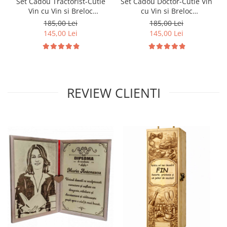
Set Cadou Tractorist-Cutie
Set Cadou Doctor-Cutie Vin
Vin cu Vin si Breloc
cu Vin si Breloc
Personalizate
Personalizate
185,00 Lei
185,00 Lei
145,00 Lei
145,00 Lei
REVIEW CLIENTI