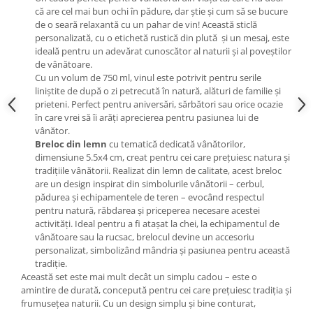
că are cel mai bun ochi în pădure, dar știe și cum să se bucure
de o seară relaxantă cu un pahar de vin! Această sticlă
personalizată, cu o etichetă rustică din plută și un mesaj, este
ideală pentru un adevărat cunoscător al naturii și al poveștilor
de vânătoare.
Cu un volum de 750 ml, vinul este potrivit pentru serile
liniștite de după o zi petrecută în natură, alături de familie și
prieteni. Perfect pentru aniversări, sărbători sau orice ocazie
în care vrei să îi arăți aprecierea pentru pasiunea lui de
vânător.
Breloc din lemn
cu tematică dedicată vânătorilor,
dimensiune 5.5x4 cm, creat pentru cei care prețuiesc natura și
tradițiile vânătorii. Realizat din lemn de calitate, acest breloc
are un design inspirat din simbolurile vânătorii – cerbul,
pădurea și echipamentele de teren – evocând respectul
pentru natură, răbdarea și priceperea necesare acestei
activități. Ideal pentru a fi atașat la chei, la echipamentul de
vânătoare sau la rucsac, brelocul devine un accesoriu
personalizat, simbolizând mândria și pasiunea pentru această
tradiție.
Această set este mai mult decât un simplu cadou – este o
amintire de durată, concepută pentru cei care prețuiesc tradiția și
frumusețea naturii. Cu un design simplu și bine conturat,