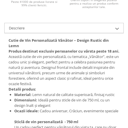
Oferim suport in alegerea pozelor
Peste 41000 de produse livrate si
pentru a realiza un produs conform
99% clienti fericiti.
asteptarilor tale.
Descriere
Cutie de Vin Personalizată Vânător – Design Rustic din
Lemn
Produs destinat exclusiv persoanelor cu vârsta peste 18 ani.
Această cutie de vin personalizată, cu tematica „Vânător”, este un
cadou unic și elegant, perfect pentru a celebra pasiunea pentru
natură și aventura. Designul frontal include detalii inspirate din
universul vânătorii, precum urme de animale și simboluri
forestiere, oferind un aspect clasic și rafinat, ideal pentru orice
ocazie festivă.
Detalii produs:
Material:
Lemn natural de calitate superioară, finisaj rustic
Dimensiuni:
Ideală pentru sticle de vin de 750 ml, cu un
design înalt și elegant
Ocazii ideale:
Cadou aniversar, Crăciun, evenimente speciale
Sticlă de vin personalizată - 750 ml
Un cadou perfect pentru vânătorul din viața ta, care nu doar