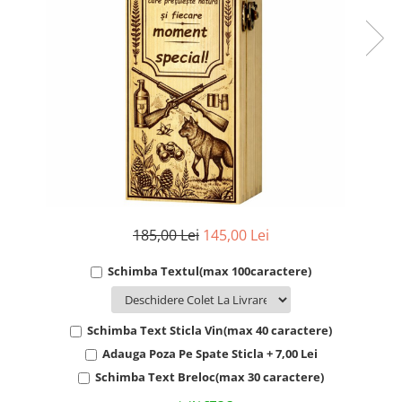
Cadouri Socri
Cadouri Fiu/Fiică
Cadouri Bunici
Cadouri Cumnați
Cadouri Pisici/Câini
Cadouri Meserii&Hobby
Cadouri Apicultori
Cadouri Avocati/Juristi
Cadouri Columbofili
185,00 Lei
145,00 Lei
Cadouri Doctori/Asistente
Schimba Textul(max 100caractere)
Cadouri Farmacisti
Cadouri Fotbalisti
Schimba Text Sticla Vin(max 40 caractere)
Cadouri Ingineri
Adauga Poza Pe Spate Sticla + 7,00 Lei
Cadouri Motociclisti
Schimba Text Breloc(max 30 caractere)
Cadouri Pescar