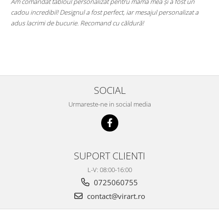
a
Am comandat tabloul personalizat pentru mama mea și a fost un
A
cadou incredibil! Designul a fost perfect, iar mesajul personalizat a
E
adus lacrimi de bucurie. Recomand cu căldură!
M
le
SOCIAL
Urmareste-ne in social media
SUPORT CLIENTI
L-V: 08:00-16:00
0725060755
contact@virart.ro