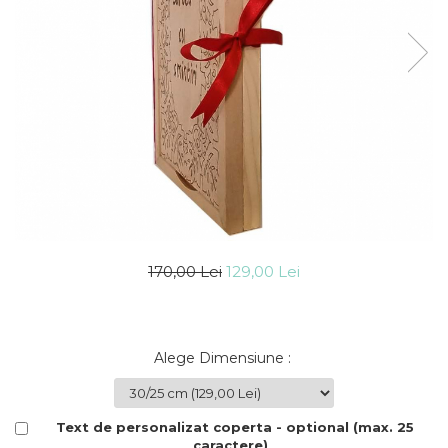
Cadouri Socri
Cadouri Fiu/Fiică
Cadouri Bunici
Cadouri Cumnați
Cadouri Pisici/Câini
Cadouri Meserii&Hobby
Cadouri Apicultori
Cadouri Avocati/Juristi
Cadouri Columbofili
170,00 Lei
129,00 Lei
Cadouri Doctori/Asistente
Cadouri Farmacisti
Cadouri Fotbalisti
Alege Dimensiune
:
Cadouri Ingineri
Cadouri Motociclisti
Text de personalizat coperta - optional (max. 25
Cadouri Pescar
caractere)