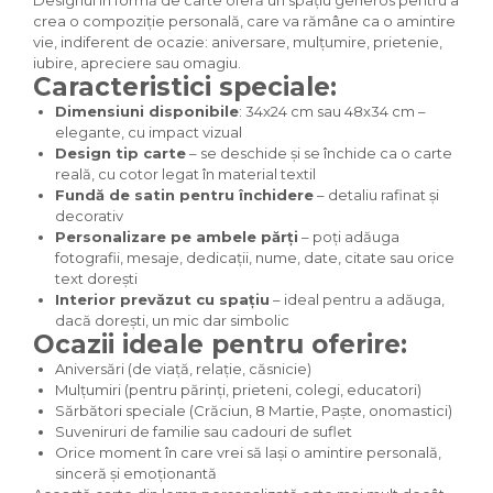
Designul în formă de carte oferă un spațiu generos pentru a
crea o compoziție personală, care va rămâne ca o amintire
vie, indiferent de ocazie: aniversare, mulțumire, prietenie,
iubire, apreciere sau omagiu.
Caracteristici speciale:
Dimensiuni disponibile
: 34x24 cm sau 48x34 cm –
elegante, cu impact vizual
Design tip carte
– se deschide și se închide ca o carte
reală, cu cotor legat în material textil
Fundă de satin pentru închidere
– detaliu rafinat și
decorativ
Personalizare pe ambele părți
– poți adăuga
fotografii, mesaje, dedicații, nume, date, citate sau orice
text dorești
Interior prevăzut cu spațiu
– ideal pentru a adăuga,
dacă dorești, un mic dar simbolic
Ocazii ideale pentru oferire:
Aniversări (de viață, relație, căsnicie)
Mulțumiri (pentru părinți, prieteni, colegi, educatori)
Sărbători speciale (Crăciun, 8 Martie, Paște, onomastici)
Suveniruri de familie sau cadouri de suflet
Orice moment în care vrei să lași o amintire personală,
sinceră și emoționantă