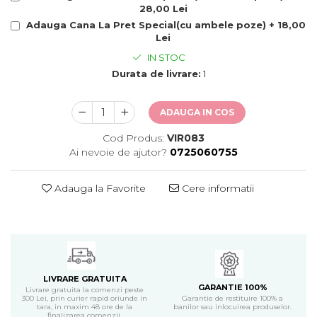
28,00 Lei
Adauga Cana La Pret Special(cu ambele poze) + 18,00
Lei
IN STOC
Durata de livrare:
1
ADAUGA IN COS
Cod Produs:
VIR083
Ai nevoie de ajutor?
0725060755
Adauga la Favorite
Cere informatii
LIVRARE GRATUITA
GARANTIE 100%
Livrare gratuita la comenzi peste
300 Lei, prin curier rapid oriunde in
Garantie de restituire 100% a
tara, in maxim 48 ore de la
banilor sau inlocuirea produselor.
finalizarea comenzii.