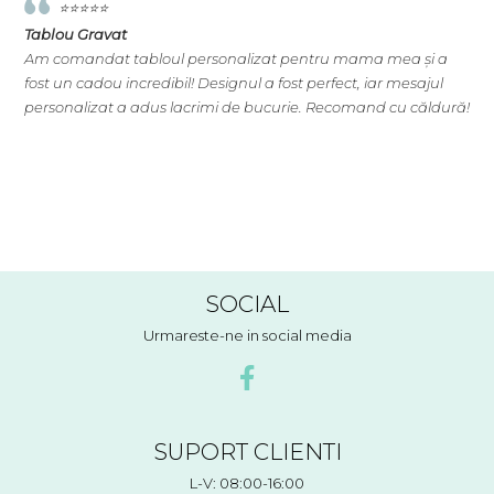
⭐️⭐️⭐️⭐️⭐️
Tablou Gravat
T
Am comandat tabloul personalizat pentru mama mea și a
A
e
fost un cadou incredibil! Designul a fost perfect, iar mesajul
s
personalizat a adus lacrimi de bucurie. Recomand cu căldură!
e
na
SOCIAL
Urmareste-ne in social media
SUPORT CLIENTI
L-V: 08:00-16:00