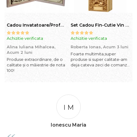
Cadou Invatatoare/Profesoara/Educatoare "Catalogul Amintirilor"
Set Cadou Fin-Cutie Vin cu Vin si Breloc Personalizate
Achizitie verificata
Achizitie verificata
A
Alina Iuliana Mihalcea,
Roberta Ionas,
Acum 3 luni
R
Acum 2 luni
l
Foarte multimita,super
Produse extraordinare, de o
produse si super calitate-am
P
calitate și o măiestrie de nota
deja cateva zeci de comanzi
s
100!
si revin cu incredere oricand
I M
Ionescu Maria