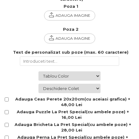
Cadouri Politisti
Poza 1
Cadouri Pompieri
ADAUGA IMAGINE
Cadouri Soferi/Mecanici
Poza 2
Cadouri Stomatologi
ADAUGA IMAGINE
Cadouri Stylisti
Text de personalizat sub poze (max. 60 caractere)
Cadouri Tractoristi
Cadouri Vanatori/Padurari
Cadre Didactice
Adauga Ceas Perete 20x20cm(cu aceiasi grafica) +
48,00 Lei
Adauga Puzzle La Pret Special(cu ambele poze) +
16,00 Lei
Adauga Bricheta La Pret Special(cu ambele poze) +
28,00 Lei
Adauga Perna La Pret Special(cu ambele poze) +