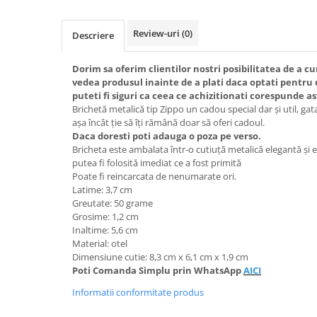
Cadouri Politisti
Review-uri
(0)
Cadouri Pompieri
Descriere
Cadouri Soferi/Mecanici
Dorim sa oferim clientilor nostri posibilitatea de a 
Cadouri Stomatologi
vedea produsul inainte de a plati daca optati pentru d
puteti fi siguri ca ceea ce achizitionati corespunde as
Cadouri Stylisti
Brichetă metalică tip Zippo un cadou special dar și util, gat
Cadouri Tractoristi
așa încât ție să îți rămână doar să oferi cadoul.
Daca doresti poti adauga o poza pe verso.
Cadouri Vanatori/Padurari
Bricheta este ambalata într-o cutiuță metalică elegantă și 
putea fi folosită imediat ce a fost primită
Cadre Didactice
Poate fi reincarcata de nenumarate ori.
Latime: 3,7 cm
Greutate: 50 grame
Grosime: 1,2 cm
Inaltime: 5,6 cm
Material: otel
Dimensiune cutie: 8,3 cm x 6,1 cm x 1,9 cm
Poti
Comanda Simplu prin WhatsApp
AICI
Informatii conformitate produs