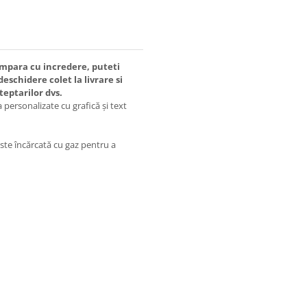
cumpara cu incredere, puteti
eschidere colet la livrare si
teptarilor dvs.
a personalizate cu grafică și text
este încărcată cu gaz pentru a