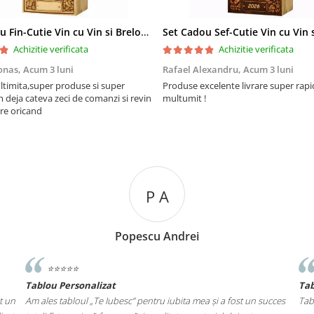
Set Cadou Fin-Cutie Vin cu Vin si Breloc Personalizate
Achizitie verificata
Achizitie verificata
onas,
Acum 3 luni
Rafael Alexandru,
Acum 3 luni
ltimita,super produse si super
Produse excelente livrare super rapi
m deja cateva zeci de comanzi si revin
multumit !
re oricand
 A
S I
 Andrei
stan iona
⭐️⭐️⭐️⭐️⭐️
Tablou pe Lemn
u iubita mea și a fost un succes
Tabloul cu 4 poze pentru familia noastră ! 