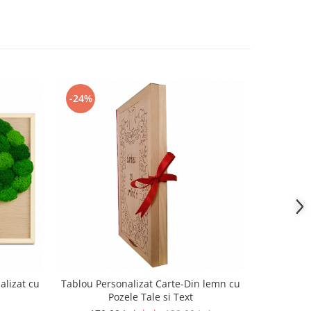
-24%
-18%
alizat cu
Tablou Personalizat Carte-Din lemn cu
Tablou pe 
Pozele Tale si Text