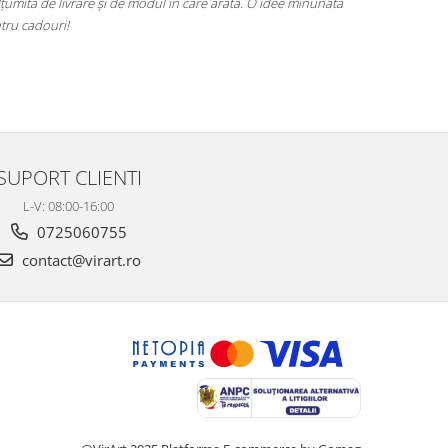
rată. O idee minunată
poze este foarte bine realizat și a fost primit cu entu
alegere excelentă!
SUPORT CLIENTI
L-V: 08:00-16:00
0725060755
contact@virart.ro