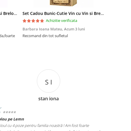
Set Cadou Sef-Cutie Vin cu Vin si Breloc Personalizate
Set Cadou Bunic-Cutie Vin cu Vin si Breloc Personalizate
Achizitie verificata
Barbara Ioana Mateu,
Acum 3 luni
Dani Cocan,
da,foarte
Recomand din tot sufletul
Foarte ,foar
cadou de senz
C M
cristian mihaila
⭐️⭐️⭐️⭐️⭐️
Tablou Nasi
Am fost foarte
Cadoul perfect pentru nașii noștri! Tabloul personali