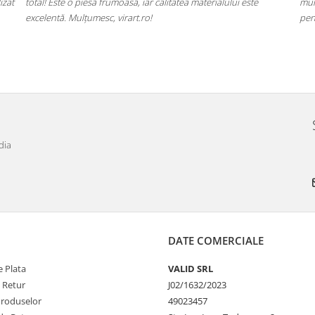
calitatea materialului este
mulțumită de livrare și de modul în care a
pentru cadouri!
dia
DATE COMERCIALE
 Plata
VALID SRL
e Retur
J02/1632/2023
Produselor
49023457