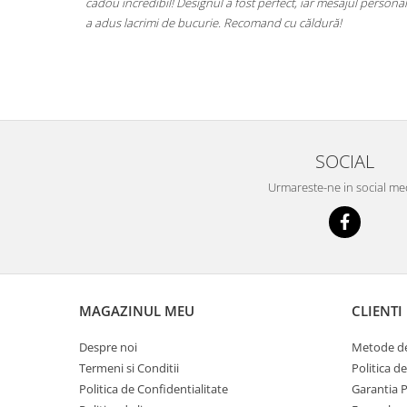
nul a fost perfect, iar mesajul personalizat
total! Este o piesă frumoasă, iar 
urie. Recomand cu căldură!
excelentă. Mulțumesc, virart.ro!
SOCIAL
Urmareste-ne in social me
MAGAZINUL MEU
CLIENTI
Despre noi
Metode de
Termeni si Conditii
Politica d
Politica de Confidentialitate
Garantia 