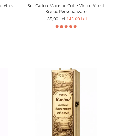
u Vin si
Set Cadou Macelar-Cutie Vin cu Vin si
Set Cadou
Breloc Personalizate
185,00 Lei
145,00 Lei
1