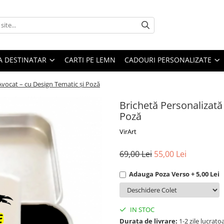
A DESTINATAR
CARTI PE LEMN
CADOURI PERSONALIZATE
vocat – cu Design Tematic și Poză
Brichetă Personalizată
Poză
VirArt
69,00 Lei
55,00 Lei
Adauga Poza Verso + 5,00 Lei
IN STOC
Durata de livrare:
1-2 zile lucrato