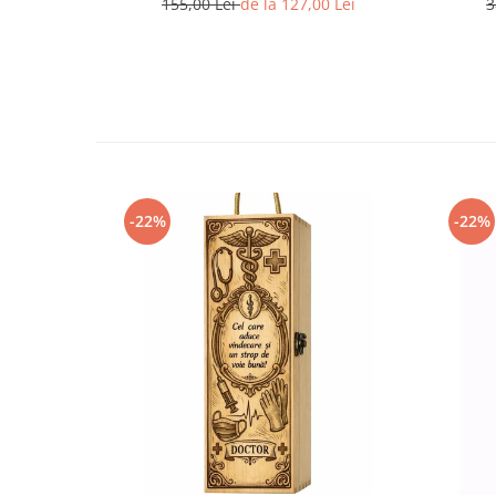
155,00 Lei
de la 127,00 Lei
3
-22%
-22%