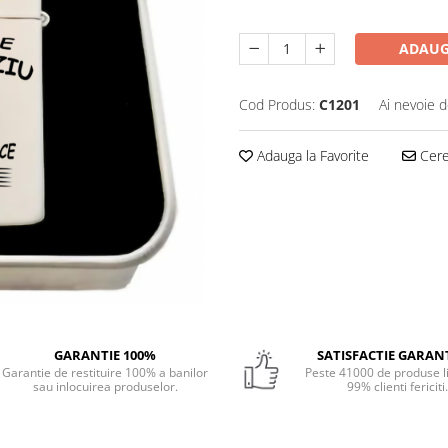
ADAUG
Cod Produs:
C1201
Ai nevoie d
Adauga la Favorite
Cere 
GARANTIE 100%
SATISFACTIE GARAN
Garantie de restituire 100% a banilor
Peste 41000 de produse li
sau inlocuirea produselor.
99% clienti fericiti