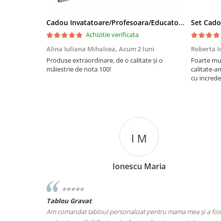
Cadou Invatatoare/Profesoara/Educatoare "Catalogul Amintirilor"
Achizitie verificata
Alina Iuliana Mihalcea,
Acum 2 luni
Roberta I
Produse extraordinare, de o calitate și o
Foarte mu
măiestrie de nota 100!
calitate-a
cu increde
I M
P
Ionescu Maria
Popescu
⭐️⭐️⭐️⭐️⭐️
Tablou Personalizat
ersonalizat pentru mama mea și a fost un
Am ales tabloul „Te Iubesc” pentr