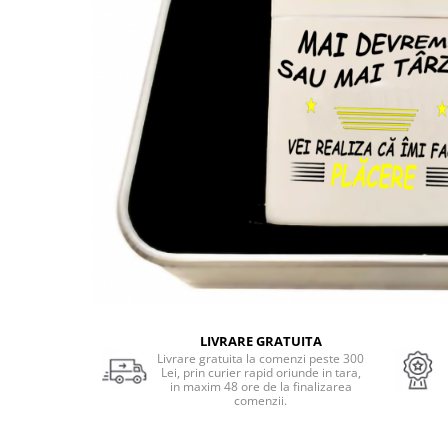
Cadouri Socri
Cadouri Fiu/Fiică
Cadouri Bunici
Cadouri Cumnați
Cadouri Pisici/Câini
Cadouri Meserii&Hobby
Cadouri Apicultori
Cadouri Avocati/Juristi
Cadouri Columbofili
Cadouri Doctori/Asistente
Cadouri Farmacisti
Cadouri Fotbalisti
LIVRARE GRATUITA
Livrare gratuita la comenzi peste 300
Cadouri Ingineri
Lei, prin curier rapid oriunde in tara,
in maxim 48 ore de la finalizarea
comenzii.
Cadouri Motociclisti
Cadouri Pescar