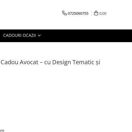
0725060755
0,00
CADOURI OCAZII
 Cadou Avocat – cu Design Tematic și
are