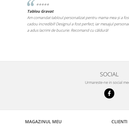
⭐️⭐️⭐️⭐️⭐️
Tablou Gravat
iut de ce ma
Am comandat tabloul personalizat pentru mama mea și a fos
at ce este.
cadou incredibil! Designul a fost perfect, iar mesajul personal
at fara grija
a adus lacrimi de bucurie. Recomand cu căldură!
il una din
SOCIAL
Urmareste-ne in social me
MAGAZINUL MEU
CLIENTI