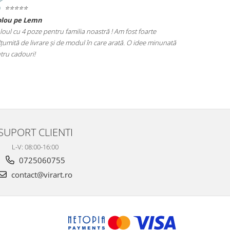
⭐️⭐️⭐️⭐️⭐️
⭐️⭐️⭐️⭐️⭐️
blou pe Lemn
Tablou Nasi
loul cu 4 poze pentru familia noastră ! Am fost foarte
Cadoul perfect
țumită de livrare și de modul în care arată. O idee minunată
poze este foar
tru cadouri!
alegere excel
SUPORT CLIENTI
L-V: 08:00-16:00
0725060755
contact@virart.ro