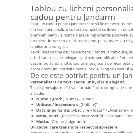
Cadouri Politisti
Tablou cu licheni personaliz
cadou pentru Jandarm
Cadouri Pompieri
Cadouri Soferi/Mecanici
Cauți un cadou pentru jandarm care să fie respectuos, sim
din lemn personalizat cu text, completat cu licheni naturali 
Cadouri Stomatologi
premium pentru a marca o etapă importantă: absolvire, ava
premiere, întoarcerea dintr-o misiune, pensionare sau ca g
Cadouri Stylisti
familiei ori a colegilor.
Cadouri Tractoristi
Textul ales de tine devine elementul central al tabloului, ia
echilibrat, cu aspect elegant și plin de semnificație. Poți p
Cadouri Vanatori/Padurari
dată importantă, motto sau un mesaj scurt de recunoștință
decor premium, potrivită pentru birou, living sau spațiul p
Cadre Didactice
De ce este potrivit pentru un J
Personalizare cu text (cadou unic, clar și elegant)
Tu alegi mesajul, noi îl transformăm într-o compoziție care
include:
Nume + grad:
„[Nume] – [Grad]”
Unitate / inspectorat:
„[Unitate]”
Dată importantă:
„Absolvire – [data]” / „Avansare – [d
Mesaj scurt:
„Respect și recunoștință” / „Onoare. Cur
Motto:
„Ordine și siguranță.”
Un cadou care transmite respect și apreciere
Meseria de jandarm înseamnă disciplină, responsabilitate ș