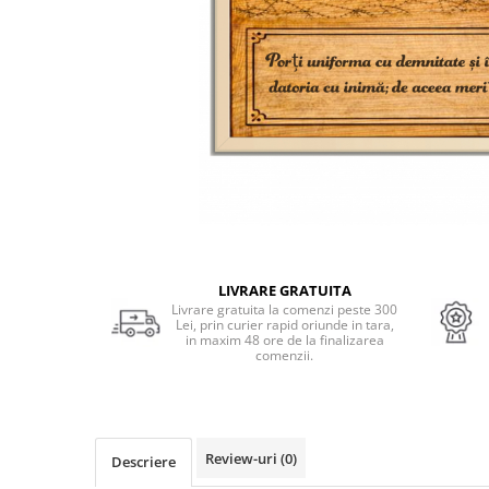
Cadouri Socri
Cadouri Fiu/Fiică
Cadouri Bunici
Cadouri Cumnați
Cadouri Pisici/Câini
Cadouri Meserii&Hobby
Cadouri Apicultori
Cadouri Avocati/Juristi
Cadouri Columbofili
LIVRARE GRATUITA
Cadouri Doctori/Asistente
Livrare gratuita la comenzi peste 300
Lei, prin curier rapid oriunde in tara,
Cadouri Farmacisti
in maxim 48 ore de la finalizarea
comenzii.
Cadouri Fotbalisti
Cadouri Ingineri
Cadouri Motociclisti
Review-uri
(0)
Descriere
Cadouri Pescar