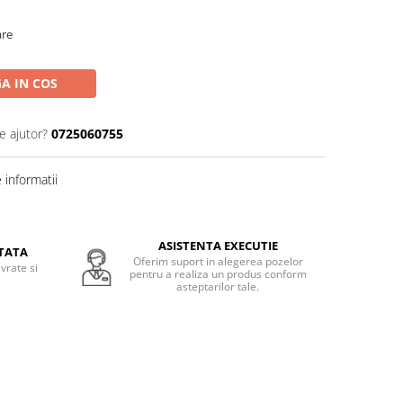
are
A IN COS
e ajutor?
0725060755
informatii
ASISTENTA EXECUTIE
TATA
Oferim suport in alegerea pozelor
vrate si
pentru a realiza un produs conform
.
asteptarilor tale.