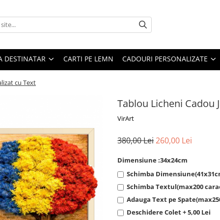
A DESTINATAR
CARTI PE LEMN
CADOURI PERSONALIZATE
izat cu Text
Tablou Licheni Cadou 
VirArt
380,00 Lei
260,00 Lei
Dimensiune :34x24cm
Schimba Dimensiune(41x31cm)
Schimba Textul(max200 cara
Adauga Text pe Spate(max250 
Deschidere Colet + 5,00 Lei