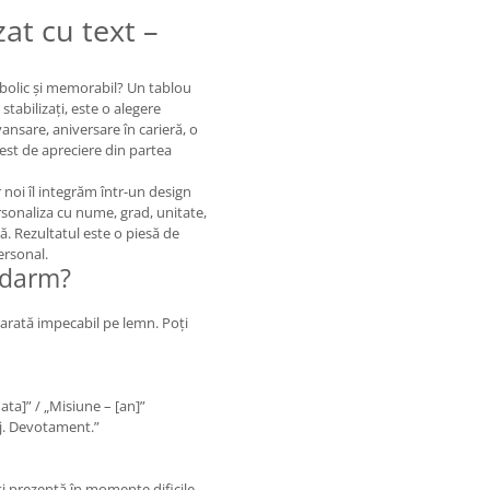
at cu text –
bolic și memorabil? Un tablou
stabilizați, este o alegere
nsare, aniversare în carieră, o
est de apreciere din partea
r noi îl integrăm într-un design
ersonaliza cu nume, grad, unitate,
. Rezultatul este o piesă de
ersonal.
andarm?
 arată impecabil pe lemn. Poți
ata]” / „Misiune – [an]”
aj. Devotament.”
i prezență în momente dificile.