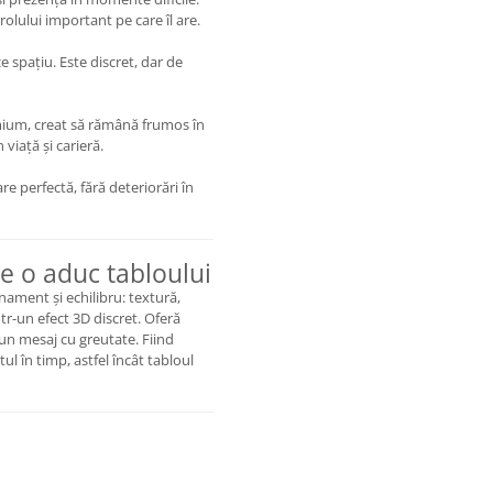
rolului important pe care îl are.
e spațiu. Este discret, dar de
emium, creat să rămână frumos în
viață și carieră.
re perfectă, fără deteriorări în
re o aduc tabloului
inament și echilibru: textură,
r-un efect 3D discret. Oferă
 un mesaj cu greutate. Fiind
ctul în timp, astfel încât tabloul