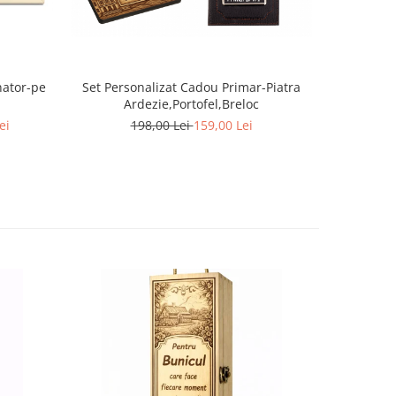
nator-pe
Set Personalizat Cadou Primar-Piatra
Tablou Lem
Ardezie,Portofel,Breloc
ei
198,00 Lei
159,00 Lei
1