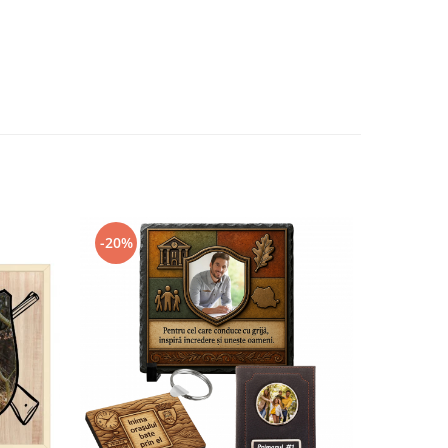
-20%
-18%