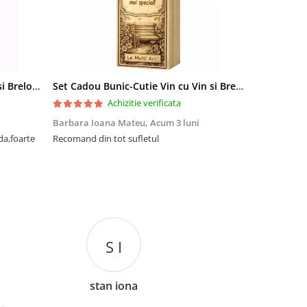
Set Cadou Sef-Cutie Vin cu Vin si Breloc Personalizate
Set Cadou Bunic-Cutie Vin cu Vin si Breloc Personalizate
Achizitie verificata
Barbara Ioana Mateu,
Acum 3 luni
Dani Cocan,
da,foarte
Recomand din tot sufletul
Foarte ,foar
cadou de senz
S I
stan iona