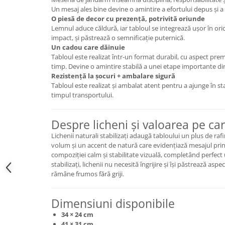
Un mesaj ales bine devine o amintire a efortului depus și a 
O piesă de decor cu prezență, potrivită oriunde
Lemnul aduce căldură, iar tabloul se integrează ușor în oric
impact, și păstrează o semnificație puternică.
Un cadou care dăinuie
Tabloul este realizat într-un format durabil, cu aspect pr
timp. Devine o amintire stabilă a unei etape importante din 
Rezistență la șocuri + ambalare sigură
Tabloul este realizat și ambalat atent pentru a ajunge în sta
timpul transportului.
Despre licheni și valoarea pe ca
Lichenii naturali stabilizați adaugă tabloului un plus de raf
volum și un accent de natură care evidențiază mesajul print
compoziției calm și stabilitate vizuală, completând perfect
stabilizați, lichenii nu necesită îngrijire și își păstrează aspe
rămâne frumos fără griji.
Dimensiuni disponibile
34 × 24 cm
41 × 31 cm