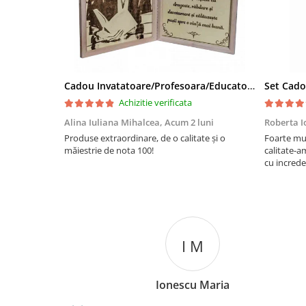
Cadou Invatatoare/Profesoara/Educatoare "Catalogul Amintirilor"
Achizitie verificata
Alina Iuliana Mihalcea,
Acum 2 luni
Roberta I
Produse extraordinare, de o calitate și o
Foarte mu
măiestrie de nota 100!
calitate-a
cu increde
I M
Ionescu Maria