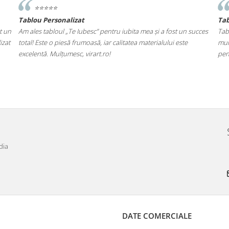
⭐️⭐️⭐️⭐️⭐️
Tablou Personalizat
Ta
t un
Am ales tabloul „Te Iubesc” pentru iubita mea și a fost un succes
Tab
izat
total! Este o piesă frumoasă, iar calitatea materialului este
mul
excelentă. Mulțumesc, virart.ro!
pen
dia
DATE COMERCIALE