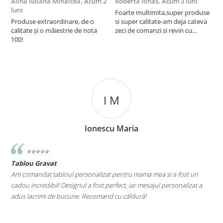
Alina Iuliana Mihalcea,
Acum 2
Roberta Ionas,
Acum 3 luni
R
luni
Foarte multimita,super produse
P
Produse extraordinare, de o
si super calitate-am deja cateva
r
calitate și o măiestrie de nota
zeci de comanzi si revin cu
100!
incredere oricand
I M
Ionescu Maria
⭐️⭐️⭐️⭐️⭐️
Tablou Gravat
T
a
Am comandat tabloul personalizat pentru mama mea și a fost un
A
cadou incredibil! Designul a fost perfect, iar mesajul personalizat a
E
adus lacrimi de bucurie. Recomand cu căldură!
M
le