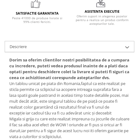
ASISTENTA EXECUTIE
SATISFACTIE GARANTATA
Oferim suport in alegerea pozelor
Peste 41000 de produse livrate si
pentru a realiza un produs conform
99% clienti fericiti.
asteptarilor tale.
Descriere
Dorim sa oferim clientilor nostri posibilitatea de a cumpara
cu incredere, puteti vedea produsul inainte de a plati daca
optati pentru deschidere colet la livrare si puteti fi siguri ca
ceea ce achizitionati corespunde asteptarilor dvs.
Un tablou unicat pe piata din Romania,faptul ca este realizat pe
sticla permite ca sclipiciul sa acopere intreaga suprafata fara a
lasa spatii goale pastrand in acelasi timp toate detaliile pozei, mai
mult decât atât, este singurul tablou de pe piață ce poate fi
realizat color garantând că rezultatul final va fi unul de
excepție iar cadoul tău va fi cu adevărat unic și deosebit
Migala si grija cu care este realizat impreuna cu jocurile de culoare
il fac sa aiba acel efect de WOW ! oriunde ar fi pus si oricui ar fi
daruit,iar pentru a fi sigur de acest lucru noi iti oferim garantie pe
viata a culorilor si sclipiciului.