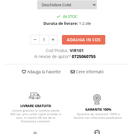
Cadouri Politisti
Cadouri Pompieri
IN STOC
Durata de livrare:
1-2 zile
Cadouri Soferi/Mecanici
Cadouri Stomatologi
ADAUGA IN COS
Cadouri Stylisti
Cod Produs:
VIR101
Cadouri Tractoristi
Ai nevoie de ajutor?
0725060755
Cadouri Vanatori/Padurari
Cadre Didactice
Adauga la Favorite
Cere informatii
LIVRARE GRATUITA
GARANTIE 100%
Livrare gratuita la comenzi peste
300 Lei, prin curier rapid oriunde in
Garantie de restituire 100% a
tara, in maxim 48 ore de la
banilor sau inlocuirea produselor.
finalizarea comenzii.