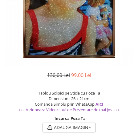
Cadouri Socri
Cadouri Fiu/Fiică
Cadouri Bunici
Cadouri Cumnați
Cadouri Pisici/Câini
Cadouri Meserii&Hobby
Cadouri Apicultori
Cadouri Avocati/Juristi
130,00 Lei
99,00 Lei
Cadouri Columbofili
Cadouri Doctori/Asistente
Tablou Sclipici pe Sticla cu Poza Ta
Cadouri Farmacisti
Dimensiuni: 26 x 21cm
Comanda Simplu prin WhatsApp
AICI
Cadouri Fotbalisti
↓↓↓ Vizioneaza Videoclipul de Prezentare de mai jos ↓↓↓
Cadouri Ingineri
Incarca Poza Ta
Cadouri Motociclisti
ADAUGA IMAGINE
Cadouri Pescar