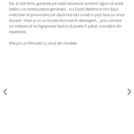
Da, ai citit bine, garanție pe viață deoarece suntem siguri că acest
tablou va rezista peste generații... nu îl poți deteriora nici dacă
vrei(chiar te provocăm) iar dacă vrei să-l cureți o poți face cu orice
dorești chiar și cu un burete înmuiat în detergent... prin urmare
nu trebuie să te îngrijoreze faptul că poate fi pătat, murdărit din
neatenție
Mai jos un filmuleț cu unul din modele