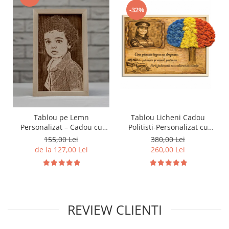
-32%
Tablou pe Lemn
Tablou Licheni Cadou
Personalizat – Cadou cu
Politisti-Personalizat cu
Poză și Text
Poza si Text
155,00 Lei
380,00 Lei
de la 127,00 Lei
260,00 Lei
REVIEW CLIENTI