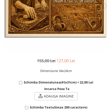
Cadouri Socri
Cadouri Fiu/Fiică
Cadouri Bunici
Cadouri Cumnați
Cadouri Pisici/Câini
Cadouri Meserii&Hobby
Cadouri Apicultori
Cadouri Avocati/Juristi
155,00 Lei
127,00 Lei
Cadouri Columbofili
Cadouri Doctori/Asistente
Dimensiune 34x24cm
Cadouri Farmacisti
Schimba Dimensiunea(41x31cm) + 22,00 Lei
Cadouri Fotbalisti
Incarca Poza Ta
Cadouri Ingineri
ADAUGA IMAGINE
Cadouri Motociclisti
Schimba Textul(max 200 caractere)
Cadouri Pescar