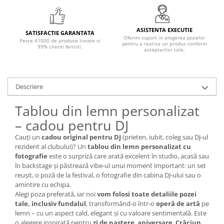
ASISTENTA EXECUTIE
SATISFACTIE GARANTATA
Oferim suport in alegerea pozelor
Peste 41000 de produse livrate si
pentru a realiza un produs conform
99% clienti fericiti.
asteptarilor tale.
Descriere
Tablou din lemn personalizat
– cadou pentru DJ
Cauți un
cadou original pentru DJ
(prieten, iubit, coleg sau DJ-ul
rezident al clubului)? Un
tablou din lemn personalizat cu
fotografie
este o surpriză care arată excelent în studio, acasă sau
în backstage și păstrează vibe-ul unui moment important: un set
reușit, o poză de la festival, o fotografie din cabina DJ-ului sau o
amintire cu echipa.
Alegi poza preferată, iar noi
vom folosi toate detaliile pozei
tale, inclusiv fundalul
, transformând-o într-o
operă de artă
pe
lemn – cu un aspect cald, elegant și cu valoare sentimentală. Este
o alegere inspirată pentru
zi de naștere
,
aniversare
,
Crăciun
,