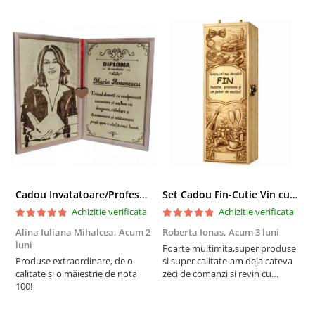
Cadou Invatatoare/Profesoara/Educatoare "Catalogul Amintirilor"
Set Cadou Fin-Cutie Vin cu Vin si Breloc Personalizate
Achizitie verificata
Achizitie verificata
Alina Iuliana Mihalcea,
Acum 2
Roberta Ionas,
Acum 3 luni
R
luni
Foarte multimita,super produse
P
Produse extraordinare, de o
si super calitate-am deja cateva
r
calitate și o măiestrie de nota
zeci de comanzi si revin cu
100!
incredere oricand