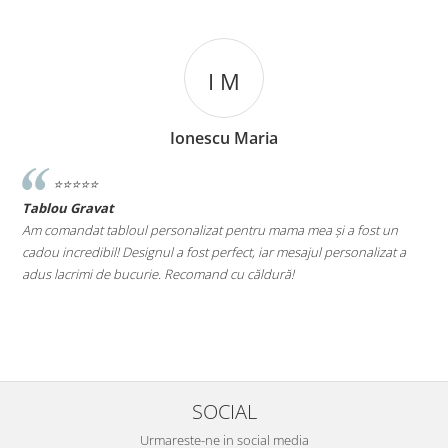
I M
Ionescu Maria
⭐️⭐️⭐️⭐️⭐️
Tablou Gravat
T
a
Am comandat tabloul personalizat pentru mama mea și a fost un
A
cadou incredibil! Designul a fost perfect, iar mesajul personalizat a
E
adus lacrimi de bucurie. Recomand cu căldură!
M
le
SOCIAL
Urmareste-ne in social media