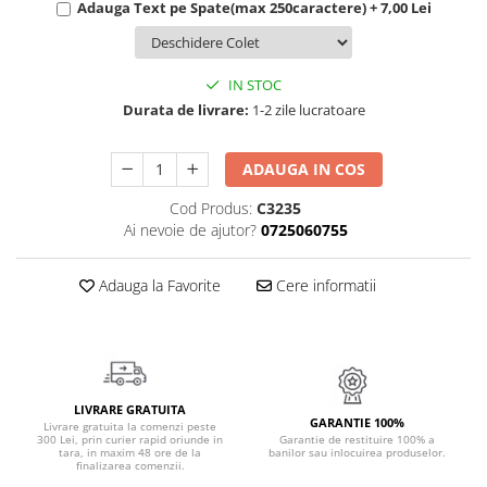
Adauga Text pe Spate(max 250caractere) + 7,00 Lei
Cadouri Politisti
Cadouri Pompieri
IN STOC
Cadouri Soferi/Mecanici
Durata de livrare:
1-2 zile lucratoare
Cadouri Stomatologi
Cadouri Stylisti
ADAUGA IN COS
Cadouri Tractoristi
Cod Produs:
C3235
Cadouri Vanatori/Padurari
Ai nevoie de ajutor?
0725060755
Cadre Didactice
Adauga la Favorite
Cere informatii
LIVRARE GRATUITA
GARANTIE 100%
Livrare gratuita la comenzi peste
300 Lei, prin curier rapid oriunde in
Garantie de restituire 100% a
tara, in maxim 48 ore de la
banilor sau inlocuirea produselor.
finalizarea comenzii.