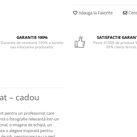
Adauga la Favorite
Cere 
GARANTIE 100%
SATISFACTIE GARAN
Garantie de restituire 100% a banilor
Peste 41000 de produse li
sau inlocuirea produselor.
99% clienti fericiti
at – cadou
vit pentru un profesionist care
ormă o fotografie relevantă într-un
onal, o imagine de echipă, un
te o alegere inspirată pentru
de job, pensionare sau ca gest