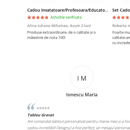
Cadou Invatatoare/Profesoara/Educatoare "Catalogul Amintirilor"
Achizitie verificata
Alina Iuliana Mihalcea,
Acum 2 luni
Roberta I
Produse extraordinare, de o calitate și o
Foarte mu
măiestrie de nota 100!
calitate-a
cu increde
I M
P
Ionescu Maria
Popescu
⭐️⭐️⭐️⭐️⭐️
Tablou Personalizat
ersonalizat pentru mama mea și a fost un
Am ales tabloul „Te Iubesc” pentr
nul a fost perfect, iar mesajul personalizat
total! Este o piesă frumoasă, iar 