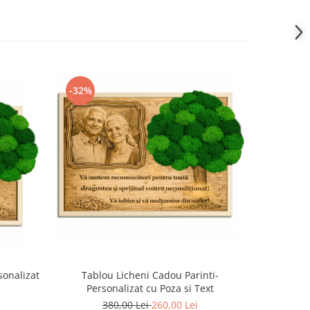
-32%
-32%
sonalizat
Tablou Licheni Cadou Parinti-
Tablou Lic
Personalizat cu Poza si Text
380,00 Lei
260,00 Lei
3