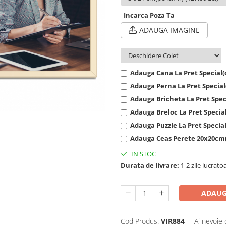
Incarca Poza Ta
ADAUGA IMAGINE
Adauga Cana La Pret Special(cu
Adauga Perna La Pret Special(c
Adauga Bricheta La Pret Specia
Adauga Breloc La Pret Special(
Adauga Puzzle La Pret Special(
Adauga Ceas Perete 20x20cm(cu
IN STOC
Durata de livrare:
1-2 zile lucrato
ADAUG
Cod Produs:
VIR884
Ai nevoie 