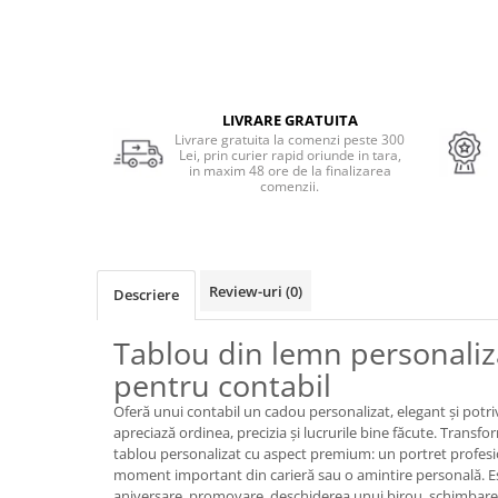
Cadouri Politisti
Cadouri Pompieri
Cadouri Soferi/Mecanici
LIVRARE GRATUITA
Cadouri Stomatologi
Livrare gratuita la comenzi peste 300
Lei, prin curier rapid oriunde in tara,
Cadouri Stylisti
in maxim 48 ore de la finalizarea
comenzii.
Cadouri Tractoristi
Cadouri Vanatori/Padurari
Cadre Didactice
Review-uri
(0)
Descriere
Tablou din lemn personaliz
pentru contabil
Oferă unui contabil un cadou personalizat, elegant și potri
apreciază ordinea, precizia și lucrurile bine făcute. Transf
tablou personalizat cu aspect premium: un portret profesi
moment important din carieră sau o amintire personală. Es
aniversare, promovare, deschiderea unui birou, schimbare 