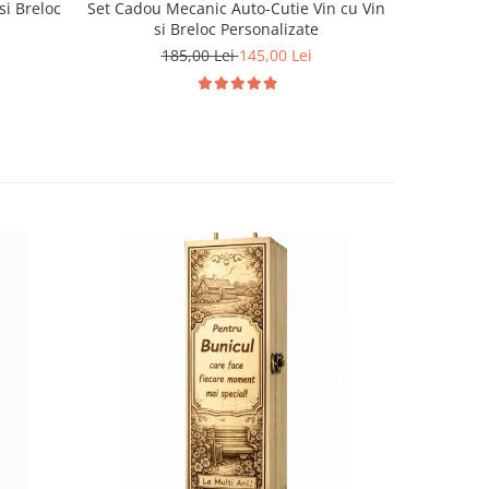
si Breloc
Set Cadou Mecanic Auto-Cutie Vin cu Vin
Set Cadou
si Breloc Personalizate
185,00 Lei
145,00 Lei
1