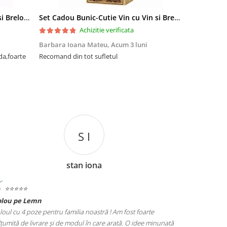
Set Cadou Sef-Cutie Vin cu Vin si Breloc Personalizate
Set Cadou Bunic-Cutie Vin cu Vin si Breloc Personalizate
Achizitie verificata
Barbara Ioana Mateu,
Acum 3 luni
Dani Cocan,
da,foarte
Recomand din tot sufletul
Foarte ,foar
cadou de senz
C M
cristian mihaila
⭐️⭐️⭐️⭐️⭐️
Tablou Nasi
Am fost foarte
Cadoul perfect pentru nașii noștri! Tabloul personali
rată. O idee minunată
poze este foarte bine realizat și a fost primit cu entu