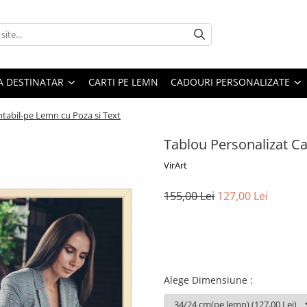
A DESTINATAR
CARTI PE LEMN
CADOURI PERSONALIZATE
tabil-pe Lemn cu Poza si Text
Tablou Personalizat C
VirArt
155,00 Lei
127,00 Lei
Alege Dimensiune
: