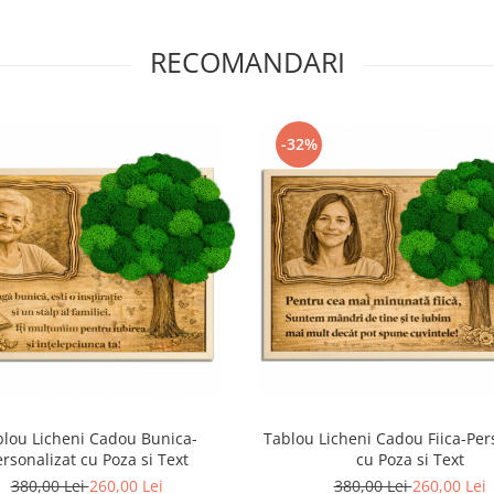
RECOMANDARI
-32%
lou Licheni Cadou Bunica-
Tablou Licheni Cadou Fiica-Per
rsonalizat cu Poza si Text
cu Poza si Text
380,00 Lei
260,00 Lei
380,00 Lei
260,00 Lei