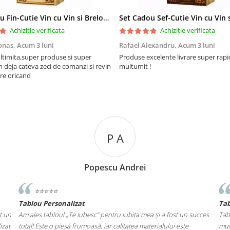
Set Cadou Fin-Cutie Vin cu Vin si Breloc Personalizate
Achizitie verificata
Achizitie verificata
onas,
Acum 3 luni
Rafael Alexandru,
Acum 3 luni
ltimita,super produse si super
Produse excelente livrare super rapi
m deja cateva zeci de comanzi si revin
multumit !
re oricand
 A
S I
 Andrei
stan iona
⭐️⭐️⭐️⭐️⭐️
Tablou pe Lemn
u iubita mea și a fost un succes
Tabloul cu 4 poze pentru familia noastră ! 
calitatea materialului este
mulțumită de livrare și de modul în care a