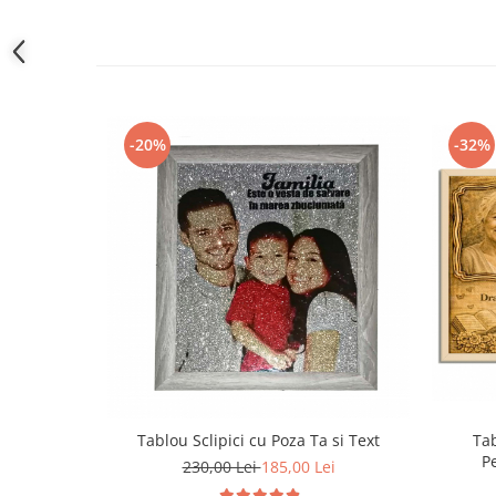
-20%
-32%
Tablou Sclipici cu Poza Ta si Text
Tab
Pe
230,00 Lei
185,00 Lei