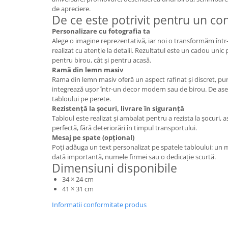
de apreciere.
De ce este potrivit pentru un con
Personalizare cu fotografia ta
Alege o imagine reprezentativă, iar noi o transformăm într
realizat cu atenție la detalii. Rezultatul este un cadou unic 
pentru birou, cât și pentru acasă.
Ramă din lemn masiv
Rama din lemn masiv oferă un aspect rafinat și discret, pun
integrează ușor într-un decor modern sau de birou. De ase
tabloului pe perete.
Rezistență la șocuri, livrare în siguranță
Tabloul este realizat și ambalat pentru a rezista la șocuri, a
perfectă, fără deteriorări în timpul transportului.
Mesaj pe spate (opțional)
Poți adăuga un text personalizat pe spatele tabloului: un 
dată importantă, numele firmei sau o dedicație scurtă.
Dimensiuni disponibile
34 × 24 cm
41 × 31 cm
Informatii conformitate produs