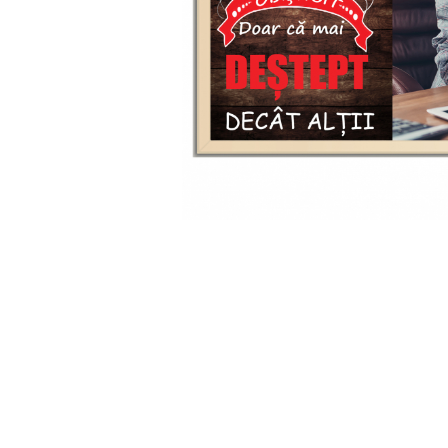
Cadouri Socri
Cadouri Fiu/Fiică
Cadouri Bunici
Cadouri Cumnați
Cadouri Pisici/Câini
Cadouri Meserii&Hobby
Cadouri Apicultori
Cadouri Avocati/Juristi
Cadouri Columbofili
Cadouri Doctori/Asistente
Cadouri Farmacisti
Cadouri Fotbalisti
Cadouri Ingineri
Cadouri Motociclisti
Cadouri Pescar