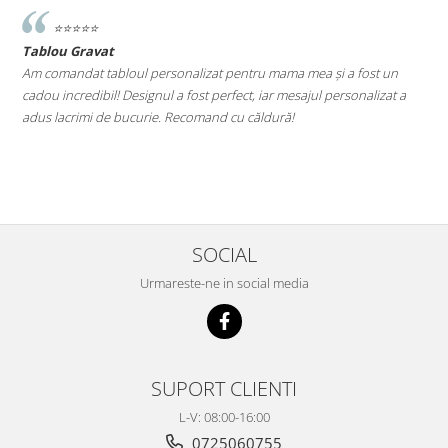
⭐️⭐️⭐️⭐️⭐️
Tablou Gravat
T
a
Am comandat tabloul personalizat pentru mama mea și a fost un
A
cadou incredibil! Designul a fost perfect, iar mesajul personalizat a
E
adus lacrimi de bucurie. Recomand cu căldură!
M
le
SOCIAL
Urmareste-ne in social media
SUPORT CLIENTI
L-V: 08:00-16:00
0725060755