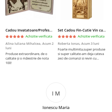
Cadou Invatatoare/Profesoara/Educatoare "Catalogul Amintirilor"
Set Cadou Fin-Cutie Vin cu Vin si Breloc Personalizate
Achizitie verificata
Achizitie verificata
Alina Iuliana Mihalcea,
Acum 2
Roberta Ionas,
Acum 3 luni
R
luni
Foarte multimita,super produse
P
Produse extraordinare, de o
si super calitate-am deja cateva
r
calitate și o măiestrie de nota
zeci de comanzi si revin cu
100!
incredere oricand
I M
Ionescu Maria