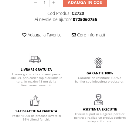
ADAUGA IN COS
Cadouri Politisti
Cod Produs:
C2720
Cadouri Pompieri
Ai nevoie de ajutor?
0725060755
Cadouri Soferi/Mecanici
Cadouri Stomatologi
Adauga la Favorite
Cere informatii
Cadouri Stylisti
Cadouri Tractoristi
Cadouri Vanatori/Padurari
LIVRARE GRATUITA
Cadre Didactice
GARANTIE 100%
Livrare gratuita la comenzi peste
300 Lei, prin curier rapid oriunde in
Garantie de restituire 100% a
tara, in maxim 48 ore de la
banilor sau inlocuirea produselor.
finalizarea comenzii.
ASISTENTA EXECUTIE
SATISFACTIE GARANTATA
Oferim suport in alegerea pozelor
Peste 41000 de produse livrate si
pentru a realiza un produs conform
99% clienti fericiti.
asteptarilor tale.