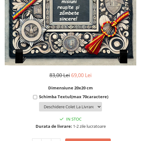
Cadouri Socri
Cadouri Fiu/Fiică
Cadouri Bunici
Cadouri Cumnați
Cadouri Pisici/Câini
Cadouri Meserii&Hobby
Cadouri Apicultori
Cadouri Avocati/Juristi
83,00 Lei
69,00 Lei
Cadouri Columbofili
Dimensiune 20x20 cm
Cadouri Doctori/Asistente
Schimba Textul(max 70caractere)
Cadouri Farmacisti
Cadouri Fotbalisti
Cadouri Ingineri
IN STOC
Durata de livrare:
1-2 zile lucratoare
Cadouri Motociclisti
Cadouri Pescar