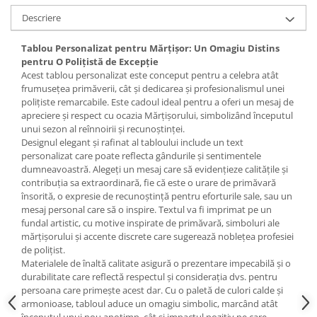
Descriere
Tablou Personalizat pentru Mărțișor: Un Omagiu Distins
pentru O Polițistă de Excepție
Acest tablou personalizat este conceput pentru a celebra atât
frumusețea primăverii, cât și dedicarea și profesionalismul unei
polițiste remarcabile. Este cadoul ideal pentru a oferi un mesaj de
apreciere și respect cu ocazia Mărțișorului, simbolizând începutul
unui sezon al reînnoirii și recunoștinței.
Designul elegant și rafinat al tabloului include un text
personalizat care poate reflecta gândurile și sentimentele
dumneavoastră. Alegeți un mesaj care să evidențieze calitățile și
contribuția sa extraordinară, fie că este o urare de primăvară
însorită, o expresie de recunoștință pentru eforturile sale, sau un
mesaj personal care să o inspire. Textul va fi imprimat pe un
fundal artistic, cu motive inspirate de primăvară, simboluri ale
mărțișorului și accente discrete care sugerează noblețea profesiei
de polițist.
Materialele de înaltă calitate asigură o prezentare impecabilă și o
durabilitate care reflectă respectul și considerația dvs. pentru
persoana care primește acest dar. Cu o paletă de culori calde și
armonioase, tabloul aduce un omagiu simbolic, marcând atât
începutul unui nou anotimp, cât și impactul pozitiv pe care