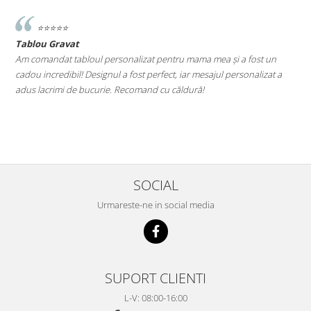
⭐️⭐️⭐️⭐️⭐️
Tablou Gravat
T
a
Am comandat tabloul personalizat pentru mama mea și a fost un
A
cadou incredibil! Designul a fost perfect, iar mesajul personalizat a
E
adus lacrimi de bucurie. Recomand cu căldură!
M
le
SOCIAL
Urmareste-ne in social media
SUPORT CLIENTI
L-V: 08:00-16:00