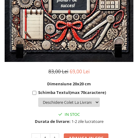
Cadouri Socri
Cadouri Fiu/Fiică
Cadouri Bunici
Cadouri Cumnați
Cadouri Pisici/Câini
Cadouri Meserii&Hobby
Cadouri Apicultori
Cadouri Avocati/Juristi
83,00 Lei
69,00 Lei
Cadouri Columbofili
Dimensiune 20x20 cm
Cadouri Doctori/Asistente
Schimba Textul(max 70caractere)
Cadouri Farmacisti
Cadouri Fotbalisti
IN STOC
Cadouri Ingineri
Durata de livrare:
1-2 zile lucratoare
Cadouri Motociclisti
Cadouri Pescar