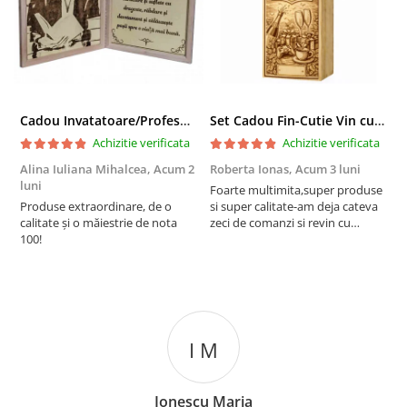
Cadou Invatatoare/Profesoara/Educatoare "Catalogul Amintirilor"
Set Cadou Fin-Cutie Vin cu Vin si Breloc Personalizate
Achizitie verificata
Achizitie verificata
Alina Iuliana Mihalcea,
Acum 2
Roberta Ionas,
Acum 3 luni
R
luni
Foarte multimita,super produse
P
Produse extraordinare, de o
si super calitate-am deja cateva
r
calitate și o măiestrie de nota
zeci de comanzi si revin cu
100!
incredere oricand
I M
Ionescu Maria