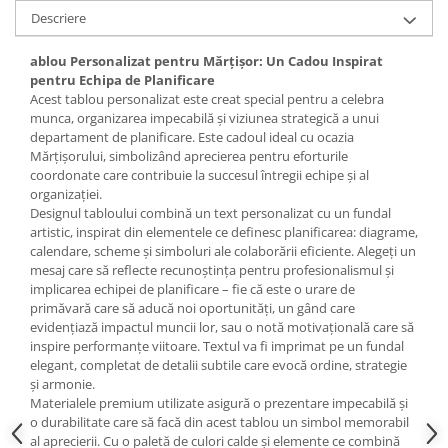
Descriere
ablou Personalizat pentru Mărțișor: Un Cadou Inspirat
pentru Echipa de Planificare
Acest tablou personalizat este creat special pentru a celebra
munca, organizarea impecabilă și viziunea strategică a unui
departament de planificare. Este cadoul ideal cu ocazia
Mărțișorului, simbolizând aprecierea pentru eforturile
coordonate care contribuie la succesul întregii echipe și al
organizației.
Designul tabloului combină un text personalizat cu un fundal
artistic, inspirat din elementele ce definesc planificarea: diagrame,
calendare, scheme și simboluri ale colaborării eficiente. Alegeți un
mesaj care să reflecte recunoștința pentru profesionalismul și
implicarea echipei de planificare – fie că este o urare de
primăvară care să aducă noi oportunități, un gând care
evidențiază impactul muncii lor, sau o notă motivațională care să
inspire performanțe viitoare. Textul va fi imprimat pe un fundal
elegant, completat de detalii subtile care evocă ordine, strategie
și armonie.
Materialele premium utilizate asigură o prezentare impecabilă și
o durabilitate care să facă din acest tablou un simbol memorabil
al aprecierii. Cu o paletă de culori calde și elemente ce combină