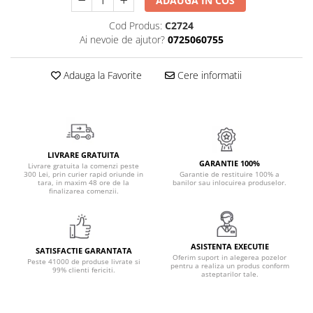
ADAUGA IN COS
Cadouri Politisti
Cod Produs:
C2724
Cadouri Pompieri
Ai nevoie de ajutor?
0725060755
Cadouri Soferi/Mecanici
Adauga la Favorite
Cere informatii
Cadouri Stomatologi
Cadouri Stylisti
Cadouri Tractoristi
Cadouri Vanatori/Padurari
LIVRARE GRATUITA
Cadre Didactice
GARANTIE 100%
Livrare gratuita la comenzi peste
300 Lei, prin curier rapid oriunde in
Garantie de restituire 100% a
tara, in maxim 48 ore de la
banilor sau inlocuirea produselor.
finalizarea comenzii.
ASISTENTA EXECUTIE
SATISFACTIE GARANTATA
Oferim suport in alegerea pozelor
Peste 41000 de produse livrate si
pentru a realiza un produs conform
99% clienti fericiti.
asteptarilor tale.