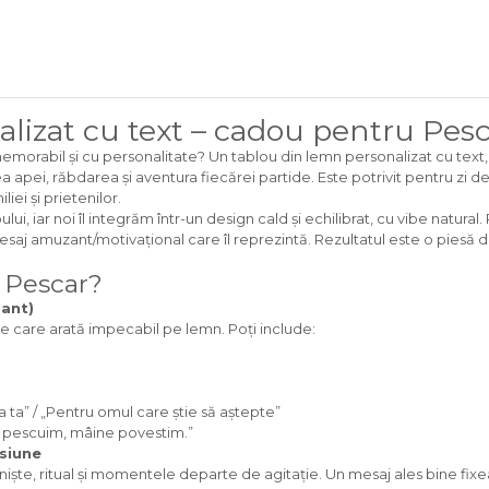
alizat cu text – cadou pentru Pes
morabil și cu personalitate? Un tablou din lemn personalizat cu text, c
apei, răbdarea și aventura fiecărei partide. Este potrivit pentru zi d
iei și prietenilor.
lui, iar noi îl integrăm într-un design cald și echilibrat, cu vibe natura
saj amuzant/motivațional care îl reprezintă. Rezultatul este o piesă 
n Pescar?
gant)
ie care arată impecabil pe lemn. Poți include:
ta” / „Pentru omul care știe să aștepte”
i pescuim, mâine povestim.”
asiune
niște, ritual și momentele departe de agitație. Un mesaj ales bine fixe