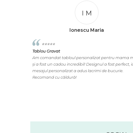
I M
Ionescu Maria
⭐️⭐️⭐️⭐️⭐️
Tablou Gravat
i nu am stiut
Am comandat tabloul personalizat pentru mama 
uat coletul
și a fost un cadou incredibil! Designul a fost perfect, i
mesajul personalizat a adus lacrimi de bucurie.
s am cumparat
Recomand cu căldură!
chidere
fera acest