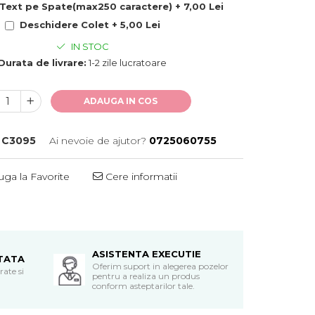
ext pe Spate(max250 caractere) + 7,00 Lei
Deschidere Colet + 5,00 Lei
IN STOC
Durata de livrare:
1-2 zile lucratoare
ADAUGA IN COS
C3095
Ai nevoie de ajutor?
0725060755
ga la Favorite
Cere informatii
ASISTENTA EXECUTIE
TATA
Oferim suport in alegerea pozelor
ate si
pentru a realiza un produs
conform asteptarilor tale.