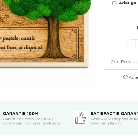
Adauga T
Cod Produs:
Adau
GARANTIE 100%
SATISFACTIE GARAN
Garantie de restituire 100% a
Peste 41000 de produse livr
banilor sau inlocuirea produselor.
99% clienti fericiti.