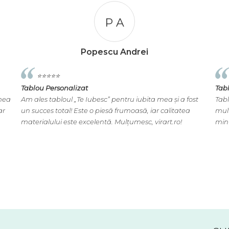
P A
Popescu Andrei
⭐️⭐️⭐️⭐️⭐️
Tablou Personalizat
Tab
mea
Am ales tabloul „Te Iubesc” pentru iubita mea și a fost
Tabl
ar
un succes total! Este o piesă frumoasă, iar calitatea
mulț
materialului este excelentă. Mulțumesc, virart.ro!
min