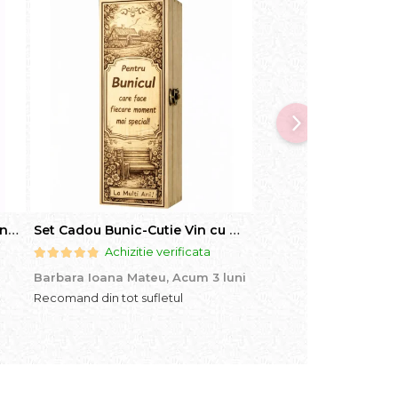
Set Cadou Sef-Cutie Vin cu Vin si Breloc Personalizate
Set Cadou Bunic-Cutie Vin cu Vin si Breloc Personalizate
Achizitie verificata
Achizitie ve
Barbara Ioana Mateu,
Acum 3 luni
Dani Cocan,
Acum 4 l
Recomand din tot sufletul
Foarte ,foarte multumit
produs,am facut un ca
senzatie !