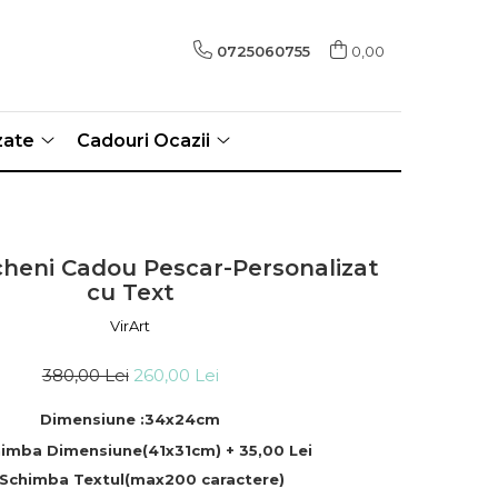
0725060755
0,00
zate
Cadouri Ocazii
cheni Cadou Pescar-Personalizat
cu Text
VirArt
380,00 Lei
260,00 Lei
Dimensiune :34x24cm
imba Dimensiune(41x31cm) + 35,00 Lei
Schimba Textul(max200 caractere)