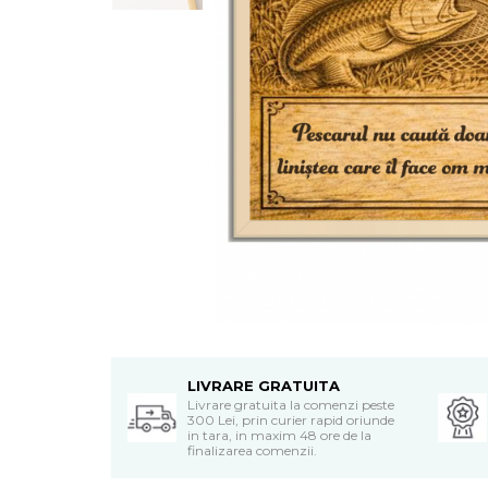
Cadouri Socri
Cadouri Fiu/Fiică
Cadouri Bunici
Cadouri Cumnați
Cadouri Pisici/Câini
Cadouri Meserii&Hobby
Cadouri Apicultori
Cadouri Avocati/Juristi
Cadouri Columbofili
Cadouri Doctori/Asistente
Cadouri Farmacisti
Cadouri Fotbalisti
LIVRARE GRATUITA
Cadouri Ingineri
Livrare gratuita la comenzi peste
300 Lei, prin curier rapid oriunde
in tara, in maxim 48 ore de la
Cadouri Motociclisti
finalizarea comenzii.
Cadouri Pescar