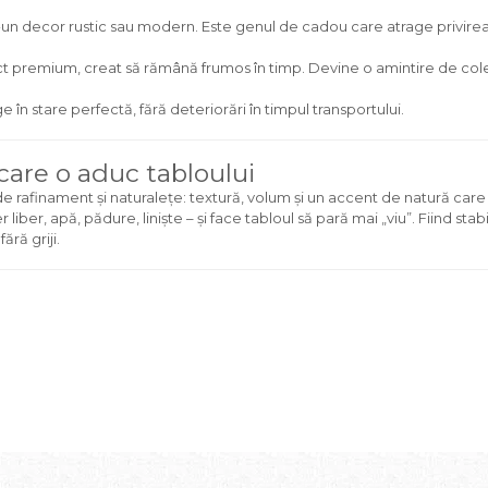
-un decor rustic sau modern. Este genul de cadou care atrage privirea 
pect premium, creat să rămână frumos în timp. Devine o amintire de col
 în stare perfectă, fără deteriorări în timpul transportului.
 care o aduc tabloului
s de rafinament și naturalețe: textură, volum și un accent de natură ca
er, apă, pădure, liniște – și face tabloul să pară mai „viu”. Fiind stabiliz
ără griji.