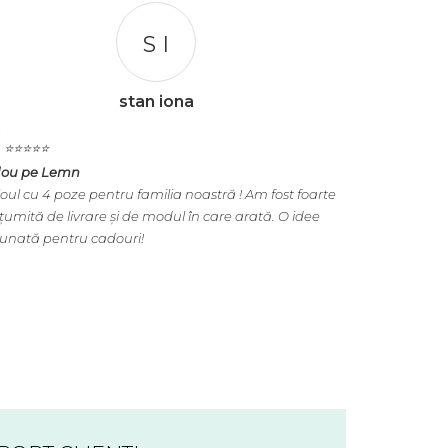
S I
stan iona
⭐️⭐️⭐️⭐️⭐️
⭐️⭐️⭐️⭐️⭐️
lou pe Lemn
Tablou Nasi
oul cu 4 poze pentru familia noastră ! Am fost foarte
Cadoul perfect 
umită de livrare și de modul în care arată. O idee
cu 3 poze este 
unată pentru cadouri!
entuziasm. O a