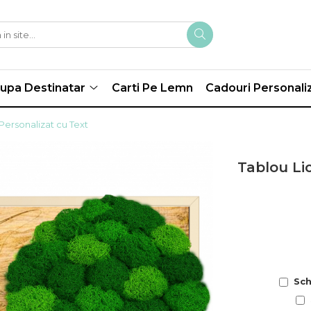
upa Destinatar
Carti Pe Lemn
Cadouri Personali
ersonalizat cu Text
Tablou Li
Sch