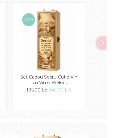
-22%
-22%
Set Cadou Socru-Cutie Vin
Set Cadou Mecan
cu Vin si Breloc
Cutie Vin cu Vin s
Personalizate
Personaliza
185,00 Lei
145,00 Lei
185,00 Lei
145,