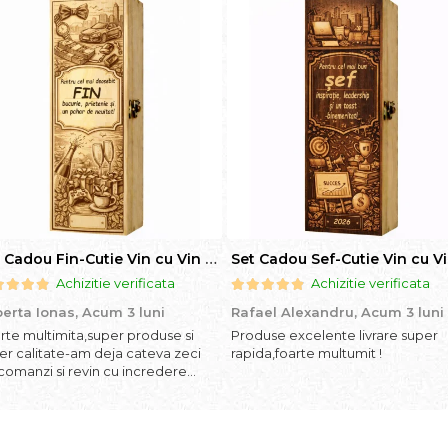
Set Cadou Fin-Cutie Vin cu Vin si Breloc Personalizate
Achizitie verificata
Achizitie verificata
erta Ionas,
Acum 3 luni
Rafael Alexandru,
Acum 3 luni
rte multimita,super produse si
Produse excelente livrare super
er calitate-am deja cateva zeci
rapida,foarte multumit !
comanzi si revin cu incredere
cand