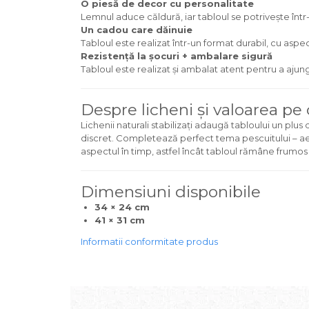
O piesă de decor cu personalitate
Lemnul aduce căldură, iar tabloul se potrivește într
Un cadou care dăinuie
Tabloul este realizat într-un format durabil, cu as
Rezistență la șocuri + ambalare sigură
Tabloul este realizat și ambalat atent pentru a ajunge
Despre licheni și valoarea pe
Lichenii naturali stabilizați adaugă tabloului un plu
discret. Completează perfect tema pescuitului – aer lib
aspectul în timp, astfel încât tabloul rămâne frumos f
Dimensiuni disponibile
34 × 24 cm
41 × 31 cm
Informatii conformitate produs