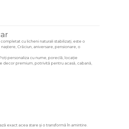
car
ompletat cu licheni naturali stabilizați, este o
e naștere, Crăciun, aniversare, pensionare, o
l. Poți personaliza cu nume, poreclă, locație
de decor premium, potrivită pentru acasă, cabană,
ază exact acea stare și o transformă în amintire.