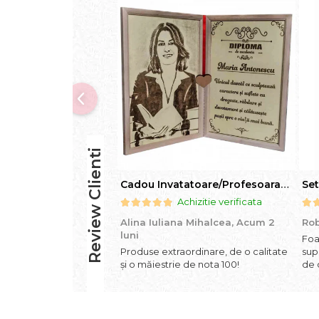
Review Clienti
Cadou Invatatoare/Profesoara/Educatoare "Catalogul Amintirilor"
Achizitie verificata
Alina Iuliana Mihalcea,
Acum 2
Rob
luni
Foa
Produse extraordinare, de o calitate
sup
și o măiestrie de nota 100!
de 
ori