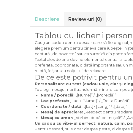
Cadouri Politisti
Cadouri Pompieri
Descriere
Review-uri
(0)
Cadouri Soferi/Mecanici
Cadouri Stomatologi
Tablou cu licheni person
Cadouri Stylisti
Cauți un cadou pentru pescar care să fie original, me
alegere premium pentru cineva care iubește liniștea 
Cadouri Tractoristi
captură „de poveste” sau ca surpriză din partea famil
Textul ales de tine devine elementul central al tablou
Cadouri Vanatori/Padurari
preferată, coordonate, o dată importantă sau un me
Cadre Didactice
rulotă, foișor sau colțul lui de relaxare.
De ce este potrivit pentru u
Personalizare cu text (cadou unic, clar și ele
Tu alegi mesajul, noi îl transformăm într-o compoziț
Nume / poreclă:
„[Nume]” / „[Poreclă]”
Loc preferat:
„Lacul [Nume]” / „Delta Dunării”
Coordonate / dată:
„[Lat] • [Long]” / „[data]”
Mesaj de apreciere:
„Respect pentru răbdarea 
Mesaj cu umor:
„Vorbim după ce mușcă!” / „Az
Un cadou cu vibe-ul perfect: natură, calm, p
Pentru pescari, nu e doar despre pește, ci despre li