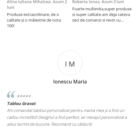
Alina Iuliana Mihalcea,
Acum 2
Roberta Ionas,
Acum 3 luni
R
luni
Foarte multimita,super produse
P
Produse extraordinare, de o
si super calitate-am deja cateva
r
calitate și o măiestrie de nota
zeci de comanzi si revin cu
100!
incredere oricand
I M
Ionescu Maria
⭐️⭐️⭐️⭐️⭐️
Tablou Gravat
T
a
Am comandat tabloul personalizat pentru mama mea și a fost un
A
cadou incredibil! Designul a fost perfect, iar mesajul personalizat a
E
adus lacrimi de bucurie. Recomand cu căldură!
M
le