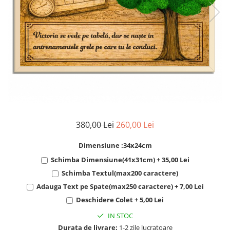
Cadouri Socri
Cadouri Fiu/Fiică
Cadouri Bunici
Cadouri Cumnați
Cadouri Pisici/Câini
Cadouri Meserii&Hobby
Cadouri Apicultori
Cadouri Avocati/Juristi
380,00 Lei
260,00 Lei
Cadouri Columbofili
Cadouri Doctori/Asistente
Dimensiune :34x24cm
Cadouri Farmacisti
Schimba Dimensiune(41x31cm) + 35,00 Lei
Schimba Textul(max200 caractere)
Cadouri Fotbalisti
Adauga Text pe Spate(max250 caractere) + 7,00 Lei
Cadouri Ingineri
Deschidere Colet + 5,00 Lei
Cadouri Motociclisti
IN STOC
Cadouri Pescar
Durata de livrare:
1-2 zile lucratoare