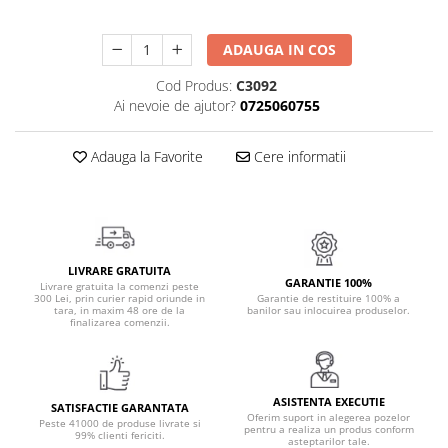
Cadouri Politisti
Cadouri Pompieri
ADAUGA IN COS
Cadouri Soferi/Mecanici
Cod Produs:
C3092
Ai nevoie de ajutor?
0725060755
Cadouri Stomatologi
Cadouri Stylisti
Adauga la Favorite
Cere informatii
Cadouri Tractoristi
Cadouri Vanatori/Padurari
Cadre Didactice
LIVRARE GRATUITA
GARANTIE 100%
Livrare gratuita la comenzi peste
300 Lei, prin curier rapid oriunde in
Garantie de restituire 100% a
tara, in maxim 48 ore de la
banilor sau inlocuirea produselor.
finalizarea comenzii.
ASISTENTA EXECUTIE
SATISFACTIE GARANTATA
Oferim suport in alegerea pozelor
Peste 41000 de produse livrate si
pentru a realiza un produs conform
99% clienti fericiti.
asteptarilor tale.