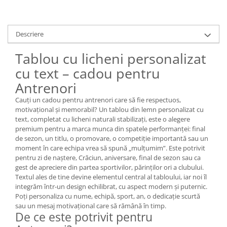
Descriere
Tablou cu licheni personalizat
cu text – cadou pentru
Antrenori
Cauți un cadou pentru antrenori care să fie respectuos,
motivațional și memorabil? Un tablou din lemn personalizat cu
text, completat cu licheni naturali stabilizați, este o alegere
premium pentru a marca munca din spatele performanței: final
de sezon, un titlu, o promovare, o competiție importantă sau un
moment în care echipa vrea să spună „mulțumim”. Este potrivit
pentru zi de naștere, Crăciun, aniversare, final de sezon sau ca
gest de apreciere din partea sportivilor, părinților ori a clubului.
Textul ales de tine devine elementul central al tabloului, iar noi îl
integrăm într-un design echilibrat, cu aspect modern și puternic.
Poți personaliza cu nume, echipă, sport, an, o dedicație scurtă
sau un mesaj motivațional care să rămână în timp.
De ce este potrivit pentru