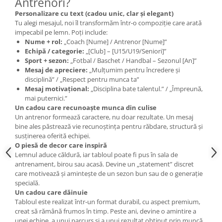
Antrenori?
Personalizare cu text (cadou unic, clar și elegant)
Tu alegi mesajul, noi îl transformăm într-o compoziție care arată
impecabil pe lemn. Poți include:
Nume + rol:
„Coach [Nume] / Antrenor [Nume]”
Echipă / categorie:
„[Club] – [U15/U19/Seniori]”
Sport + sezon:
„Fotbal / Baschet / Handbal – Sezonul [An]”
Mesaj de apreciere:
„Mulțumim pentru încredere și
disciplină” / „Respect pentru munca ta”
Mesaj motivațional:
„Disciplina bate talentul.” / „Împreună,
mai puternici.”
Un cadou care recunoaște munca din culise
Un antrenor formează caractere, nu doar rezultate. Un mesaj
bine ales păstrează vie recunoștința pentru răbdare, structură și
susținerea oferită echipei.
O piesă de decor care inspiră
Lemnul aduce căldură, iar tabloul poate fi pus în sala de
antrenament, birou sau acasă. Devine un „statement” discret
care motivează și amintește de un sezon bun sau de o generație
specială.
Un cadou care dăinuie
Tabloul este realizat într-un format durabil, cu aspect premium,
creat să rămână frumos în timp. Peste ani, devine o amintire a
unei echipe, a unui parcurs și a unui rezultat obținut prin muncă.