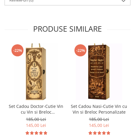
Review-uri
(0)
PRODUSE SIMILARE
-22%
-22%
Set Cadou Doctor-Cutie Vin
Set Cadou Nasi-Cutie Vin cu
cu Vin si Breloc
Vin si Breloc Personalizate
Personalizate
185,00 Lei
185,00 Lei
145,00 Lei
145,00 Lei