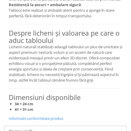
Rezistență la șocuri + ambalare sigură
Tabloul este realizat și ambalat atent pentru a ajunge în stare
perfectă, fără deteriorări în timpul transportului.
Despre licheni și valoarea pe care o
aduc tabloului
Lichenii naturali stabilizați adaugă tabloului un plus de unicitate și
aspect premium: textură, volum și un accent de natură care
evidențiază mesajul printr-un efect 3D discret. Oferă compoziției
echilibru vizual și o prospețime plăcută, completând perfect
energia sportului și ideea de creștere prin consecvență. Fiind
stabilizați, lichenii nu necesită îngrijire și își păstrează aspectul în
timp, astfel încât tabloul rămâne frumos fără griji.
Dimensiuni disponibile
34 × 24 cm
41 × 31 cm
Informatii conformitate produs