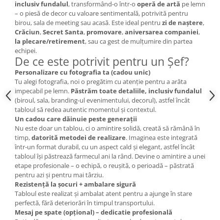
inclusiv fundalul
, transformând-o într-o
operă de artă
pe lemn
– o piesă de decor cu valoare sentimentală, potrivită pentru
birou, sala de meeting sau acasă. Este ideal pentru
zi de naștere
,
Crăciun
,
Secret Santa
,
promovare
,
aniversarea companiei
,
la plecare/retirement
, sau ca gest de mulțumire din partea
echipei.
De ce este potrivit pentru un Șef?
Personalizare cu fotografia ta (cadou unic)
Tu alegi fotografia, noi o pregătim cu atenție pentru a arăta
impecabil pe lemn.
Păstrăm toate detaliile, inclusiv fundalul
(biroul, sala, branding-ul evenimentului, decorul), astfel încât
tabloul să redea autentic momentul și contextul.
Un cadou care dăinuie peste generații
Nu este doar un tablou, ci o amintire solidă, creată să rămână în
timp,
datorită metodei de realizare
. Imaginea este integrată
într-un format durabil, cu un aspect cald și elegant, astfel încât
tabloul își păstrează farmecul ani la rând. Devine o amintire a unei
etape profesionale – o echipă, o reușită, o perioadă – păstrată
pentru azi și pentru mai târziu.
Rezistență la șocuri + ambalare sigură
Tabloul este realizat și ambalat atent pentru a ajunge în stare
perfectă, fără deteriorări în timpul transportului.
Mesaj pe spate (opțional) – dedicatie profesională