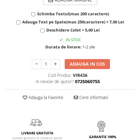
Cadouri Politisti
Schimba Textul(max 200 caractere)
Cadouri Pompieri
Adauga Text pe Spate(max 250caractere) + 7,00 Lei
Cadouri Soferi/Mecanici
Deschidere Colet + 5,00 Lei
Cadouri Stomatologi
IN STOC
Cadouri Stylisti
Durata de livrare:
1-2 zile
Cadouri Tractoristi
Cadouri Vanatori/Padurari
ADAUGA IN COS
Cadre Didactice
Cod Produs:
VIR436
Ai nevoie de ajutor?
0725060755
Adauga la Favorite
Cere informatii
LIVRARE GRATUITA
GARANTIE 100%
Livrare gratuita la comenzi peste