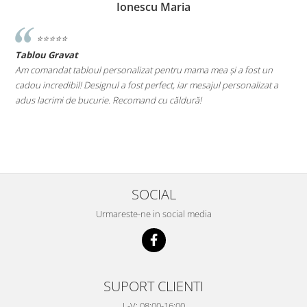
Ionescu Maria
⭐️⭐️⭐️⭐️⭐️
Tablou Gravat
T
a
Am comandat tabloul personalizat pentru mama mea și a fost un
A
cadou incredibil! Designul a fost perfect, iar mesajul personalizat a
E
adus lacrimi de bucurie. Recomand cu căldură!
M
le
SOCIAL
Urmareste-ne in social media
SUPORT CLIENTI
L-V: 08:00-16:00