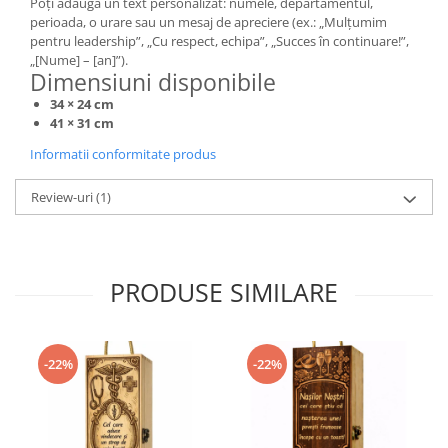
Poți adăuga un text personalizat: numele, departamentul,
perioada, o urare sau un mesaj de apreciere (ex.: „Mulțumim
pentru leadership”, „Cu respect, echipa”, „Succes în continuare!”,
„[Nume] – [an]”).
Dimensiuni disponibile
34 × 24 cm
41 × 31 cm
Informatii conformitate produs
Review-uri
(1)
PRODUSE SIMILARE
-22%
-22%