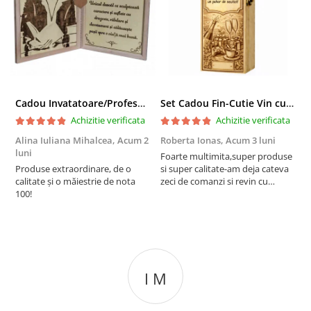
Cadou Invatatoare/Profesoara/Educatoare "Catalogul Amintirilor"
Set Cadou Fin-Cutie Vin cu Vin si Breloc Personalizate
Achizitie verificata
Achizitie verificata
Alina Iuliana Mihalcea,
Acum 2
Roberta Ionas,
Acum 3 luni
R
luni
Foarte multimita,super produse
P
Produse extraordinare, de o
si super calitate-am deja cateva
r
calitate și o măiestrie de nota
zeci de comanzi si revin cu
100!
incredere oricand
I M