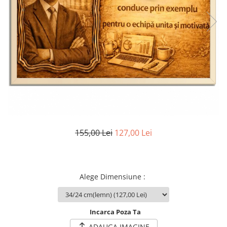
Cadouri Socri
Cadouri Fiu/Fiică
Cadouri Bunici
Cadouri Cumnați
Cadouri Pisici/Câini
Cadouri Meserii&Hobby
Cadouri Apicultori
Cadouri Avocati/Juristi
Cadouri Columbofili
155,00 Lei
127,00 Lei
Cadouri Doctori/Asistente
Cadouri Farmacisti
Cadouri Fotbalisti
Alege Dimensiune
:
Cadouri Ingineri
Cadouri Motociclisti
Incarca Poza Ta
Cadouri Pescar
ADAUGA IMAGINE