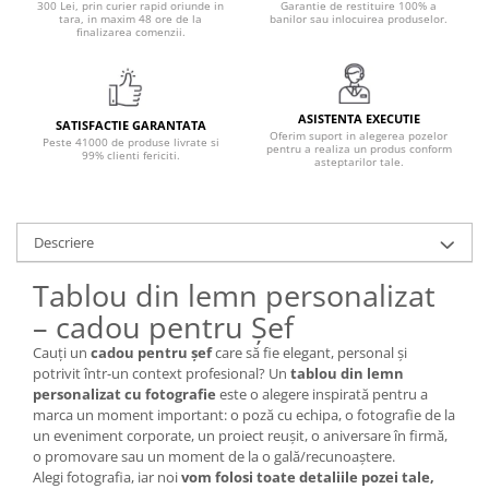
300 Lei, prin curier rapid oriunde in
Garantie de restituire 100% a
tara, in maxim 48 ore de la
banilor sau inlocuirea produselor.
finalizarea comenzii.
ASISTENTA EXECUTIE
SATISFACTIE GARANTATA
Oferim suport in alegerea pozelor
Peste 41000 de produse livrate si
pentru a realiza un produs conform
99% clienti fericiti.
asteptarilor tale.
Descriere
Tablou din lemn personalizat
– cadou pentru Șef
Cauți un
cadou pentru șef
care să fie elegant, personal și
potrivit într-un context profesional? Un
tablou din lemn
personalizat cu fotografie
este o alegere inspirată pentru a
marca un moment important: o poză cu echipa, o fotografie de la
un eveniment corporate, un proiect reușit, o aniversare în firmă,
o promovare sau un moment de la o gală/recunoaștere.
Alegi fotografia, iar noi
vom folosi toate detaliile pozei tale,