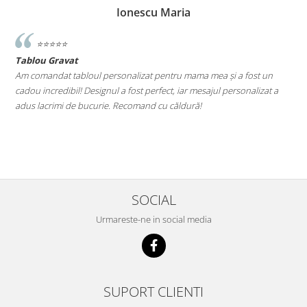
Ionescu Maria
⭐️⭐️⭐️⭐️⭐️
Tablou Gravat
T
a
Am comandat tabloul personalizat pentru mama mea și a fost un
A
cadou incredibil! Designul a fost perfect, iar mesajul personalizat a
E
adus lacrimi de bucurie. Recomand cu căldură!
M
le
SOCIAL
Urmareste-ne in social media
SUPORT CLIENTI