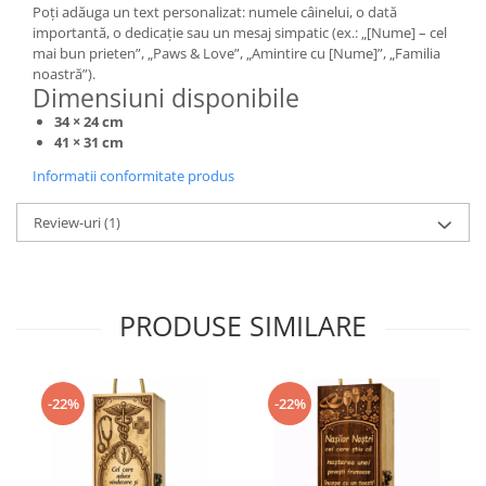
Poți adăuga un text personalizat: numele câinelui, o dată
importantă, o dedicație sau un mesaj simpatic (ex.: „[Nume] – cel
mai bun prieten”, „Paws & Love”, „Amintire cu [Nume]”, „Familia
noastră”).
Dimensiuni disponibile
34 × 24 cm
41 × 31 cm
Informatii conformitate produs
Review-uri
(1)
PRODUSE SIMILARE
-22%
-22%