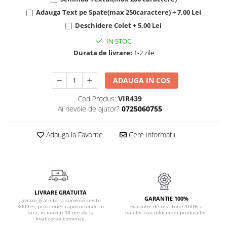
Cadouri Politisti
Adauga Text pe Spate(max 250caractere) + 7,00 Lei
Cadouri Pompieri
Deschidere Colet + 5,00 Lei
Cadouri Soferi/Mecanici
IN STOC
Durata de livrare:
1-2 zile
Cadouri Stomatologi
Cadouri Stylisti
ADAUGA IN COS
Cadouri Tractoristi
Cod Produs:
VIR439
Cadouri Vanatori/Padurari
Ai nevoie de ajutor?
0725060755
Cadre Didactice
Adauga la Favorite
Cere informatii
LIVRARE GRATUITA
GARANTIE 100%
Livrare gratuita la comenzi peste
300 Lei, prin curier rapid oriunde in
Garantie de restituire 100% a
tara, in maxim 48 ore de la
banilor sau inlocuirea produselor.
finalizarea comenzii.