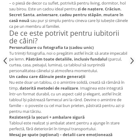
– o piesă de decor cu suflet, potrivită pentru living, dormitor, hol
sau birou. Este un cadou ideal pentru
zi de naștere
,
Crăciun
,
Secret Santa
,
aniversare
,
cadou pentru stăpân
,
mutare în
casă nouă
sau pur și simplu pentru cineva care își iubește câinele
ca pe un membru al familiei.
De ce este potrivit pentru iubitorii
de câini?
Personalizare cu fotografia ta (cadou unic)
Tu trimiți fotografia, noi o pregătim astfel încât să arate impecabil
pe lemn.
Păstrăm toate detaliile, inclusiv fundalul
(parcul,
curtea, casa, peisajul, lumina), ca tabloul să surprindă
personalitatea câinelui și atmosfera momentului.
Un cadou care dăinuie peste generații
Nu este doar un tablou, ci o amintire solidă, creată să rămână în
timp,
datorită metodei de realizare
. Imaginea este integrată
într-un format durabil, cu un aspect cald și elegant, astfel încât
tabloul își păstrează farmecul ani la rând. Devine o amintire de
familie – o poveste cu cel mai bun prieten, păstrată pentru azi și
pentru mai târziu.
Rezistență la șocuri + ambalare sigură
Tabloul este realizat și ambalat atent pentru a ajunge în stare
perfectă, fără deteriorări în timpul transportului.
Mesaj pe spate (opțional) – detalii care emoționează