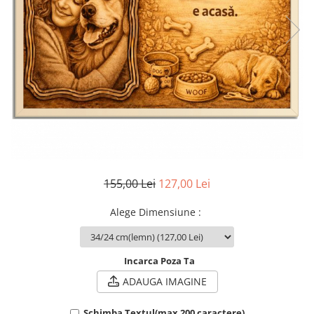
Cadouri Socri
Cadouri Fiu/Fiică
Cadouri Bunici
Cadouri Cumnați
Cadouri Pisici/Câini
Cadouri Meserii&Hobby
Cadouri Apicultori
Cadouri Avocati/Juristi
Cadouri Columbofili
155,00 Lei
127,00 Lei
Cadouri Doctori/Asistente
Alege Dimensiune
:
Cadouri Farmacisti
Cadouri Fotbalisti
Cadouri Ingineri
Incarca Poza Ta
ADAUGA IMAGINE
Cadouri Motociclisti
Cadouri Pescar
Schimba Textul(max 200 caractere)