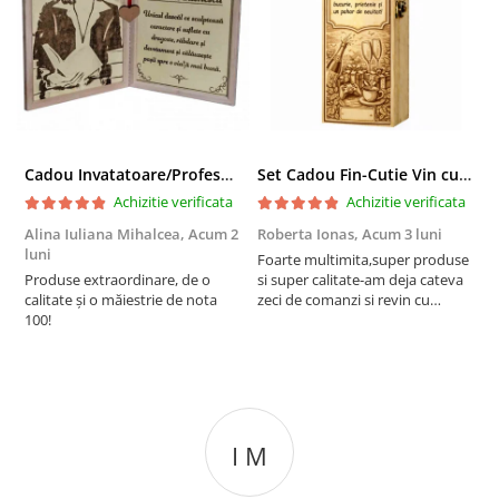
Cadou Invatatoare/Profesoara/Educatoare "Catalogul Amintirilor"
Set Cadou Fin-Cutie Vin cu Vin si Breloc Personalizate
Achizitie verificata
Achizitie verificata
Alina Iuliana Mihalcea,
Acum 2
Roberta Ionas,
Acum 3 luni
R
luni
Foarte multimita,super produse
P
Produse extraordinare, de o
si super calitate-am deja cateva
r
calitate și o măiestrie de nota
zeci de comanzi si revin cu
100!
incredere oricand
I M