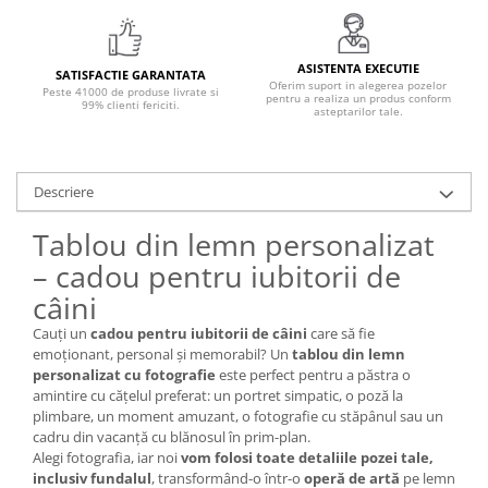
ASISTENTA EXECUTIE
SATISFACTIE GARANTATA
Oferim suport in alegerea pozelor
Peste 41000 de produse livrate si
pentru a realiza un produs conform
99% clienti fericiti.
asteptarilor tale.
Descriere
Tablou din lemn personalizat
– cadou pentru iubitorii de
câini
Cauți un
cadou pentru iubitorii de câini
care să fie
emoționant, personal și memorabil? Un
tablou din lemn
personalizat cu fotografie
este perfect pentru a păstra o
amintire cu cățelul preferat: un portret simpatic, o poză la
plimbare, un moment amuzant, o fotografie cu stăpânul sau un
cadru din vacanță cu blănosul în prim-plan.
Alegi fotografia, iar noi
vom folosi toate detaliile pozei tale,
inclusiv fundalul
, transformând-o într-o
operă de artă
pe lemn