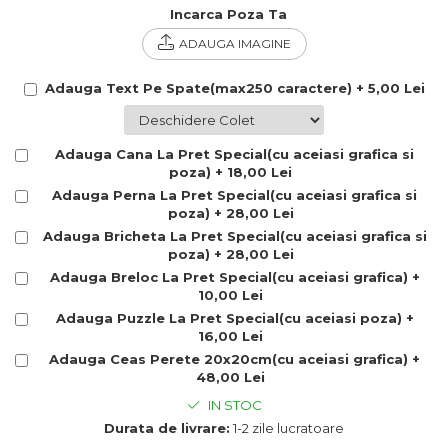
Incarca Poza Ta
Cadouri Politisti
ADAUGA IMAGINE
Cadouri Pompieri
Cadouri Soferi/Mecanici
Adauga Text Pe Spate(max250 caractere) + 5,00 Lei
Cadouri Stomatologi
Cadouri Stylisti
Adauga Cana La Pret Special(cu aceiasi grafica si
Cadouri Tractoristi
poza) + 18,00 Lei
Adauga Perna La Pret Special(cu aceiasi grafica si
Cadouri Vanatori/Padurari
poza) + 28,00 Lei
Cadre Didactice
Adauga Bricheta La Pret Special(cu aceiasi grafica si
poza) + 28,00 Lei
Adauga Breloc La Pret Special(cu aceiasi grafica) +
10,00 Lei
Adauga Puzzle La Pret Special(cu aceiasi poza) +
16,00 Lei
Adauga Ceas Perete 20x20cm(cu aceiasi grafica) +
48,00 Lei
IN STOC
Durata de livrare:
1-2 zile lucratoare