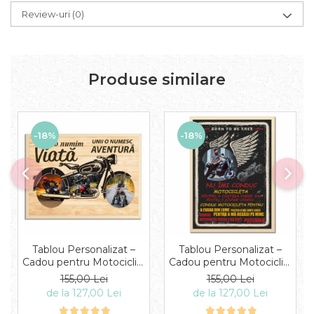
Review-uri
(0)
Produse similare
-18%
-18%
Tablou Personalizat –
Tablou Personalizat –
Cadou pentru Motociclist
Cadou pentru Motociclist
cu 3 Poze și Text
cu Poză și Text
155,00 Lei
155,00 Lei
de la 127,00 Lei
de la 127,00 Lei