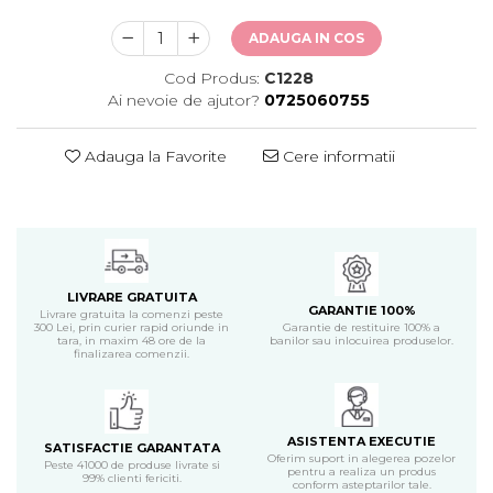
ADAUGA IN COS
Cod Produs:
C1228
Ai nevoie de ajutor?
0725060755
Adauga la Favorite
Cere informatii
LIVRARE GRATUITA
GARANTIE 100%
Livrare gratuita la comenzi peste
300 Lei, prin curier rapid oriunde in
Garantie de restituire 100% a
tara, in maxim 48 ore de la
banilor sau inlocuirea produselor.
finalizarea comenzii.
ASISTENTA EXECUTIE
SATISFACTIE GARANTATA
Oferim suport in alegerea pozelor
Peste 41000 de produse livrate si
pentru a realiza un produs
99% clienti fericiti.
conform asteptarilor tale.