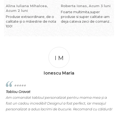
Alina Iuliana Mihalcea,
Roberta Ionas,
Acum 3 luni
R
Acum 2 luni
l
Foarte multimita,super
Produse extraordinare, de o
produse si super calitate-am
P
calitate și o măiestrie de nota
deja cateva zeci de comanzi
s
100!
si revin cu incredere oricand
I M
Ionescu Maria
⭐️⭐️⭐️⭐️⭐️
Tablou Gravat
T
Am comandat tabloul personalizat pentru mama mea și a
A
e
fost un cadou incredibil! Designul a fost perfect, iar mesajul
s
personalizat a adus lacrimi de bucurie. Recomand cu căldură!
e