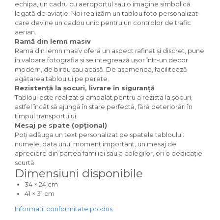
echipa, un cadru cu aeroportul sau o imagine simbolică
legată de aviație. Noi realizăm un tablou foto personalizat
care devine un cadou unic pentru un controlor de trafic
aerian.
Ramă din lemn masiv
Rama din lemn masiv oferă un aspect rafinat și discret, pune
în valoare fotografia și se integrează ușor într-un decor
modern, de birou sau acasă. De asemenea, facilitează
agățarea tabloului pe perete.
Rezistență la șocuri, livrare în siguranță
Tabloul este realizat și ambalat pentru a rezista la șocuri,
astfel încât să ajungă în stare perfectă, fără deteriorări în
timpul transportului.
Mesaj pe spate (opțional)
Poți adăuga un text personalizat pe spatele tabloului:
numele, data unui moment important, un mesaj de
apreciere din partea familiei sau a colegilor, ori o dedicație
scurtă.
Dimensiuni disponibile
34 × 24 cm
41 × 31 cm
Informatii conformitate produs