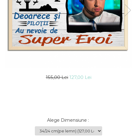
Cadouri Socri
Cadouri Fiu/Fiică
Cadouri Bunici
Cadouri Cumnați
Cadouri Pisici/Câini
Cadouri Meserii&Hobby
Cadouri Apicultori
Cadouri Avocati/Juristi
Cadouri Columbofili
155,00 Lei
127,00 Lei
Cadouri Doctori/Asistente
Cadouri Farmacisti
Cadouri Fotbalisti
Cadouri Ingineri
Alege Dimensiune
:
Cadouri Motociclisti
Cadouri Pescar