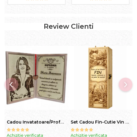
Review Clienti
Cadou Invatatoare/Profesoara/Educatoare "Catalogul Amintirilor"
Set Cadou Fin-Cutie Vin cu Vin si Breloc Personalizate
Achizitie verificata
Achizitie verificata
A