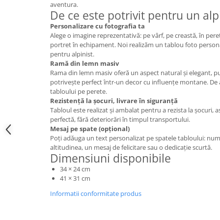
aventura.
De ce este potrivit pentru un alp
Personalizare cu fotografia ta
Alege o imagine reprezentativă: pe vârf, pe creastă, în per
portret în echipament. Noi realizăm un tablou foto person
pentru alpinist.
Ramă din lemn masiv
Rama din lemn masiv oferă un aspect natural și elegant, pun
potrivește perfect într-un decor cu influențe montane. De 
tabloului pe perete.
Rezistență la șocuri, livrare în siguranță
Tabloul este realizat și ambalat pentru a rezista la șocuri, a
perfectă, fără deteriorări în timpul transportului.
Mesaj pe spate (opțional)
Poți adăuga un text personalizat pe spatele tabloului: nume
altitudinea, un mesaj de felicitare sau o dedicație scurtă.
Dimensiuni disponibile
34 × 24 cm
41 × 31 cm
Informatii conformitate produs