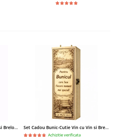
Set Cadou Sef-Cutie Vin cu Vin si Breloc Personalizate
Set Cadou Bunic-Cutie Vin cu Vin si Breloc Personalizate
Achizitie verificata