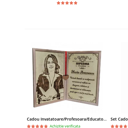
Cadou Invatatoare/Profesoara/Educatoare "Catalogul Amintirilor"
Achizitie verificata