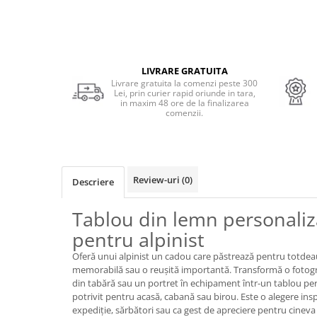
Cadouri Politisti
Cadouri Pompieri
Cadouri Soferi/Mecanici
LIVRARE GRATUITA
Cadouri Stomatologi
Livrare gratuita la comenzi peste 300
Lei, prin curier rapid oriunde in tara,
Cadouri Stylisti
in maxim 48 ore de la finalizarea
comenzii.
Cadouri Tractoristi
Cadouri Vanatori/Padurari
Cadre Didactice
Review-uri
(0)
Descriere
Tablou din lemn personaliz
pentru alpinist
Oferă unui alpinist un cadou care păstrează pentru totdeau
memorabilă sau o reușită importantă. Transformă o fotogr
din tabără sau un portret în echipament într-un tablou pe
potrivit pentru acasă, cabană sau birou. Este o alegere insp
expediție, sărbători sau ca gest de apreciere pentru cineva 