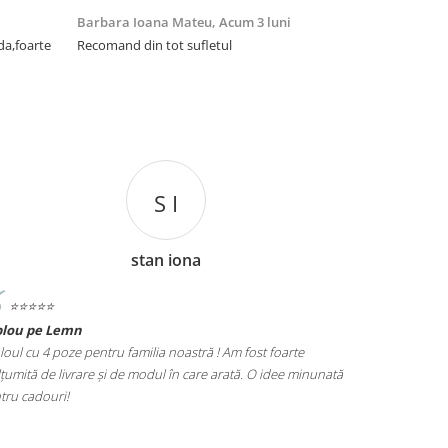
Barbara Ioana Mateu,
Acum 3 luni
Dani Cocan,
da,foarte
Recomand din tot sufletul
Foarte ,foar
cadou de senz
S I
stan iona
⭐️⭐️⭐️⭐️⭐️
⭐️⭐️⭐️⭐️⭐️
blou pe Lemn
Tablou Nasi
loul cu 4 poze pentru familia noastră ! Am fost foarte
Cadoul perfect
țumită de livrare și de modul în care arată. O idee minunată
poze este foar
tru cadouri!
alegere excel