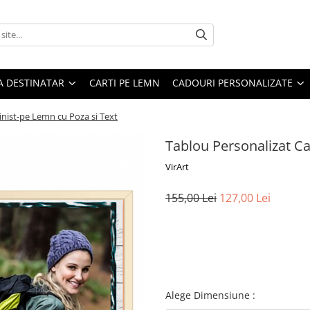
A DESTINATAR
CARTI PE LEMN
CADOURI PERSONALIZATE
inist-pe Lemn cu Poza si Text
Tablou Personalizat Ca
VirArt
155,00 Lei
127,00 Lei
Alege Dimensiune
: