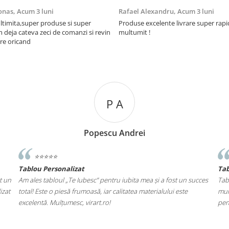
onas,
Acum 3 luni
Rafael Alexandru,
Acum 3 luni
ltimita,super produse si super
Produse excelente livrare super rapi
m deja cateva zeci de comanzi si revin
multumit !
re oricand
P A
Popescu Andrei
⭐️⭐️⭐️⭐️⭐️
Tablou Personalizat
Ta
t un
Am ales tabloul „Te Iubesc” pentru iubita mea și a fost un succes
Tab
izat
total! Este o piesă frumoasă, iar calitatea materialului este
mul
excelentă. Mulțumesc, virart.ro!
pen