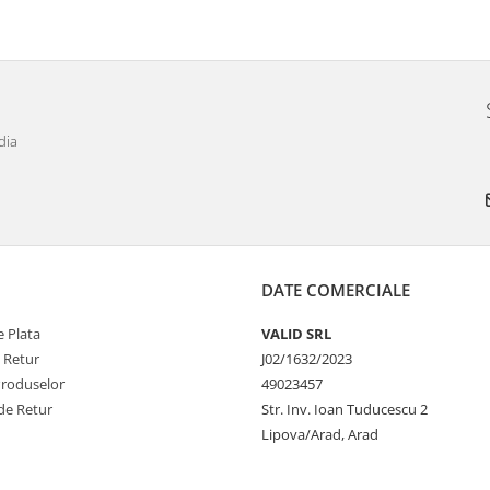
dia
DATE COMERCIALE
 Plata
VALID SRL
e Retur
J02/1632/2023
Produselor
49023457
de Retur
Str. Inv. Ioan Tuducescu 2
Lipova/Arad, Arad