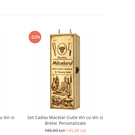
-22%
-22%
u Vin si
Set Cadou Macelar-Cutie Vin cu Vin si
Set Cadou
Breloc Personalizate
185,00 Lei
145,00 Lei
1