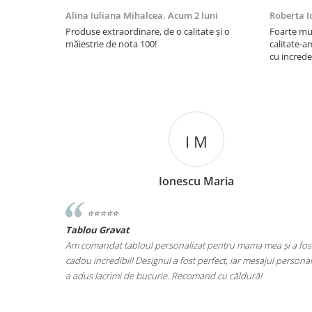
Alina Iuliana Mihalcea,
Acum 2 luni
Roberta I
Produse extraordinare, de o calitate și o
Foarte mu
măiestrie de nota 100!
calitate-a
cu increde
I M
Ionescu Maria
⭐️⭐️⭐️⭐️⭐️
Tablou Gravat
iut de ce ma
Am comandat tabloul personalizat pentru mama mea și a fos
at ce este.
cadou incredibil! Designul a fost perfect, iar mesajul personal
at fara grija
a adus lacrimi de bucurie. Recomand cu căldură!
il una din