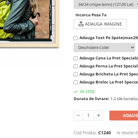
Incarca Poza Ta
ADAUGA IMAGINE
Adauga Text Pe Spate(max250 
Adauga Cana La Pret Special(cu
Adauga Perna La Pret Special(c
Adauga Bricheta La Pret Specia
Adauga Breloc La Pret Special(
IN STOC
Durata de livrare:
1-2 zile lucrato
ADAUG
Cod Produs:
C1240
Ai nevoie d