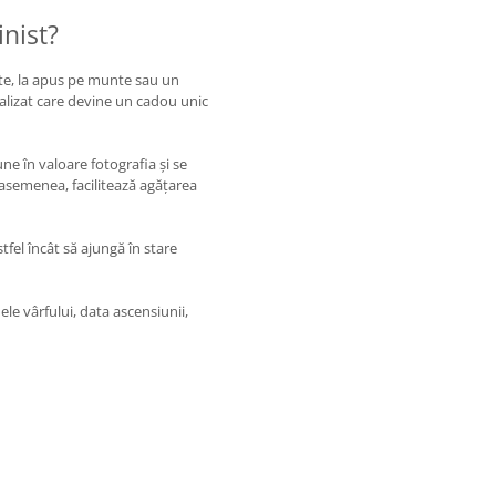
inist?
ete, la apus pe munte sau un
alizat care devine un cadou unic
e în valoare fotografia și se
asemenea, facilitează agățarea
stfel încât să ajungă în stare
le vârfului, data ascensiunii,