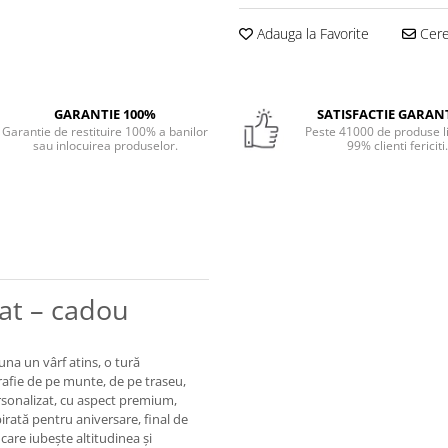
Adauga la Favorite
Cere 
GARANTIE 100%
SATISFACTIE GARAN
Garantie de restituire 100% a banilor
Peste 41000 de produse li
sau inlocuirea produselor.
99% clienti fericiti
at – cadou
na un vârf atins, o tură
afie de pe munte, de pe traseu,
rsonalizat, cu aspect premium,
irată pentru aniversare, final de
care iubește altitudinea și