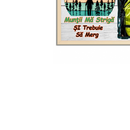
Cadouri Socri
Cadouri Fiu/Fiică
Cadouri Bunici
Cadouri Cumnați
Cadouri Pisici/Câini
Cadouri Meserii&Hobby
Cadouri Apicultori
Cadouri Avocati/Juristi
Cadouri Columbofili
Cadouri Doctori/Asistente
Cadouri Farmacisti
Cadouri Fotbalisti
Cadouri Ingineri
Cadouri Motociclisti
Cadouri Pescar