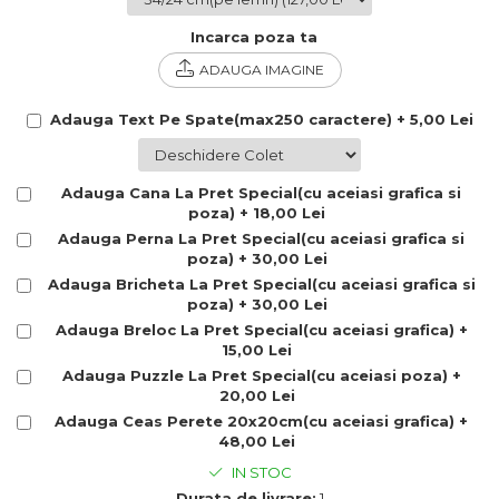
Cadouri Politisti
Incarca poza ta
Cadouri Pompieri
ADAUGA IMAGINE
Cadouri Soferi/Mecanici
Adauga Text Pe Spate(max250 caractere) + 5,00 Lei
Cadouri Stomatologi
Cadouri Stylisti
Cadouri Tractoristi
Adauga Cana La Pret Special(cu aceiasi grafica si
poza) + 18,00 Lei
Cadouri Vanatori/Padurari
Adauga Perna La Pret Special(cu aceiasi grafica si
poza) + 30,00 Lei
Cadre Didactice
Adauga Bricheta La Pret Special(cu aceiasi grafica si
poza) + 30,00 Lei
Adauga Breloc La Pret Special(cu aceiasi grafica) +
15,00 Lei
Adauga Puzzle La Pret Special(cu aceiasi poza) +
20,00 Lei
Adauga Ceas Perete 20x20cm(cu aceiasi grafica) +
48,00 Lei
IN STOC
Durata de livrare:
1