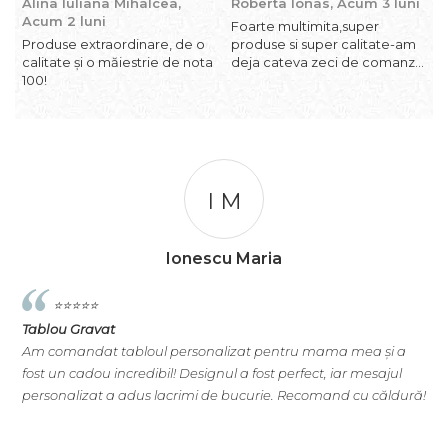
Alina Iuliana Mihalcea,
Roberta Ionas,
Acum 3 luni
R
Acum 2 luni
l
Foarte multimita,super
Produse extraordinare, de o
produse si super calitate-am
P
calitate și o măiestrie de nota
deja cateva zeci de comanzi
s
100!
si revin cu incredere oricand
I M
Ionescu Maria
⭐️⭐️⭐️⭐️⭐️
Tablou Gravat
T
Am comandat tabloul personalizat pentru mama mea și a
A
e
fost un cadou incredibil! Designul a fost perfect, iar mesajul
s
personalizat a adus lacrimi de bucurie. Recomand cu căldură!
e
na