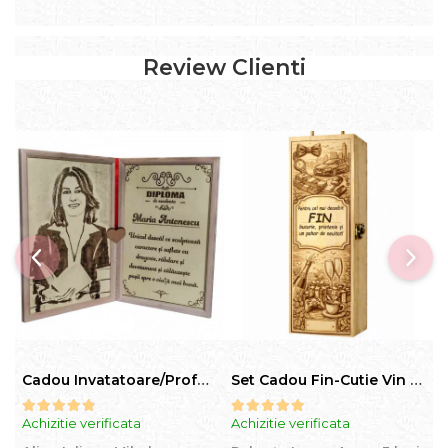
Review Clienti
Cadou Invatatoare/Profesoara/Educatoare "Catalogul Amintirilor"
Set Cadou Fin-Cutie Vin cu Vin si Breloc Personalizate
Achizitie verificata
Achizitie verificata
A