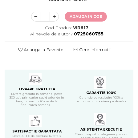
ADAUGA IN COS
Cod Produs:
VIR617
Ai nevoie de ajutor?
0725060755
Adauga la Favorite
Cere informatii
LIVRARE GRATUITA
GARANTIE 100%
Livrare gratuita la comenzi peste
300 Lei, prin curier rapid oriunde in
Garantie de restituire 100% a
tara, in maxim 48 ore de la
banilor sau inlocuirea produselor.
finalizarea comenzii.
ASISTENTA EXECUTIE
SATISFACTIE GARANTATA
Oferim suport in alegerea pozelor
Peste 41000 de produse livrate si
pentru a realiza un produs