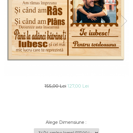
Cadouri Socri
Cadouri Fiu/Fiică
Cadouri Bunici
Cadouri Cumnați
Cadouri Pisici/Câini
Cadouri Meserii&Hobby
Cadouri Apicultori
Cadouri Avocati/Juristi
Cadouri Columbofili
Cadouri Doctori/Asistente
155,00 Lei
127,00 Lei
Cadouri Farmacisti
Cadouri Fotbalisti
Cadouri Ingineri
Cadouri Motociclisti
Alege Dimensiune
:
Cadouri Pescar