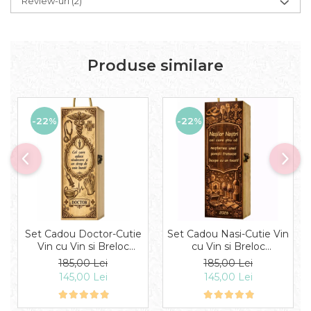
Review-uri
(2)
Produse similare
-22%
-22%
Set Cadou Doctor-Cutie
Set Cadou Nasi-Cutie Vin
Vin cu Vin si Breloc
cu Vin si Breloc
Personalizate
Personalizate
185,00 Lei
185,00 Lei
145,00 Lei
145,00 Lei