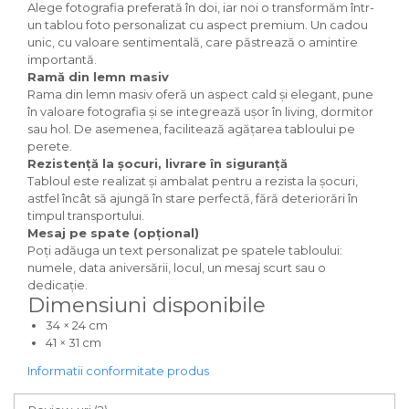
Alege fotografia preferată în doi, iar noi o transformăm într-
un tablou foto personalizat cu aspect premium. Un cadou
unic, cu valoare sentimentală, care păstrează o amintire
importantă.
Ramă din lemn masiv
Rama din lemn masiv oferă un aspect cald și elegant, pune
în valoare fotografia și se integrează ușor în living, dormitor
sau hol. De asemenea, facilitează agățarea tabloului pe
perete.
Rezistență la șocuri, livrare în siguranță
Tabloul este realizat și ambalat pentru a rezista la șocuri,
astfel încât să ajungă în stare perfectă, fără deteriorări în
timpul transportului.
Mesaj pe spate (opțional)
Poți adăuga un text personalizat pe spatele tabloului:
numele, data aniversării, locul, un mesaj scurt sau o
dedicație.
Dimensiuni disponibile
34 × 24 cm
41 × 31 cm
Informatii conformitate produs