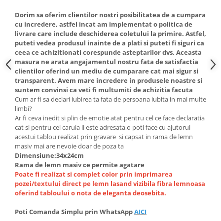
Dorim sa oferim clientilor nostri posibilitatea de a cumpara
cu incredere, astfel incat am implementat o politica de
livrare care include deschiderea coletului la primire. Astfel,
puteti vedea produsul inainte de a plati si puteti fi siguri ca
ceea ce achizitionati corespunde asteptarilor dvs. Aceasta
masura ne arata angajamentul nostru fata de satisfactia
clientilor oferind un mediu de cumparare cat mai sigur si
transparent. Avem mare incredere in produsele noastre si
suntem convinsi ca veti fi multumiti de achizitia facuta
Cum ar fi sa declari iubirea ta fata de persoana iubita in mai multe
limbi?
Ar fi ceva inedit si plin de emotie atat pentru cel ce face declaratia
cat si pentru cel caruia ii este adresata,o poti face cu ajutorul
acestui tablou realizat prin gravare si capsat in rama de lemn
masiv mai are nevoie doar de poza ta
Dimensiune:34x24cm
Rama de lemn masiv ce permite agatare
Poate fi realizat si complet color prin imprimarea
pozei/textului direct pe lemn lasand vizibila fibra lemnoasa
oferind tabloului o nota de eleganta deosebita.
Poti
Comanda Simplu prin WhatsApp
AICI