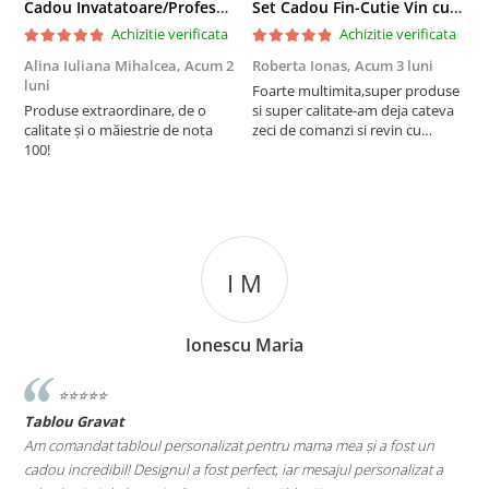
Cadou Invatatoare/Profesoara/Educatoare "Catalogul Amintirilor"
Set Cadou Fin-Cutie Vin cu Vin si Breloc Personalizate
Achizitie verificata
Achizitie verificata
Alina Iuliana Mihalcea,
Acum 2
Roberta Ionas,
Acum 3 luni
R
luni
Foarte multimita,super produse
P
Produse extraordinare, de o
si super calitate-am deja cateva
r
calitate și o măiestrie de nota
zeci de comanzi si revin cu
100!
incredere oricand
I M
Ionescu Maria
⭐️⭐️⭐️⭐️⭐️
Tablou Gravat
T
a
Am comandat tabloul personalizat pentru mama mea și a fost un
A
cadou incredibil! Designul a fost perfect, iar mesajul personalizat a
E