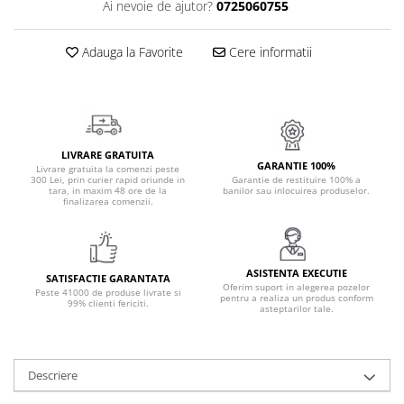
Ai nevoie de ajutor?
0725060755
Adauga la Favorite
Cere informatii
LIVRARE GRATUITA
GARANTIE 100%
Livrare gratuita la comenzi peste
300 Lei, prin curier rapid oriunde in
Garantie de restituire 100% a
tara, in maxim 48 ore de la
banilor sau inlocuirea produselor.
finalizarea comenzii.
ASISTENTA EXECUTIE
SATISFACTIE GARANTATA
Oferim suport in alegerea pozelor
Peste 41000 de produse livrate si
pentru a realiza un produs conform
99% clienti fericiti.
asteptarilor tale.
Descriere