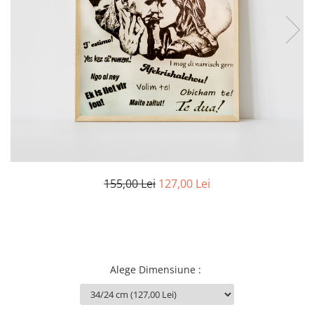
Cadouri Socri
Cadouri Fiu/Fiică
Cadouri Bunici
Cadouri Cumnați
Cadouri Pisici/Câini
Cadouri Meserii&Hobby
Cadouri Apicultori
Cadouri Avocati/Juristi
Cadouri Columbofili
155,00 Lei
127,00 Lei
Cadouri Doctori/Asistente
Cadouri Farmacisti
Cadouri Fotbalisti
Cadouri Ingineri
Alege Dimensiune
:
Cadouri Motociclisti
Cadouri Pescar