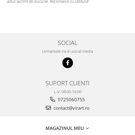
adus lacrimi de bucurie. Recomand cu căldură!
M
le
SOCIAL
Urmareste-ne in social media
SUPORT CLIENTI
L-V: 08:00-16:00
0725060755
contact@virart.ro
MAGAZINUL MEU