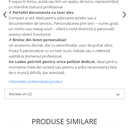
fi expus în birou, acasă sau într-un spațiu de lucru, reprezentând
cu mândrie statutul profesional.
✔ Portofel documente cu text ales
Compact și util, ideal pentru păstrarea actelor sau a
documentelor de serviciu. Personalizarea prin text – nume, grad,
un motto sau mesaj scurt – oferă o notă distinctă și personală
acestui obiect funcțional.
✔ Breloc din lemn personalizat
Un accesoriu discret, dar cu semnificație, ușor de purtat zilnic.
Poate fi personalizat cu un text scurt, inițiale sau o referință
subtilă la domeniul profesional.
Un cadou potrivit pentru orice polițist dedicat
, ideal pentru
momente cheie din carieră sau pentru a arăta recunoștința față
de o muncă dificilă, dar esențială.
Informatii conformitate produs
Review-uri
(2)
PRODUSE SIMILARE