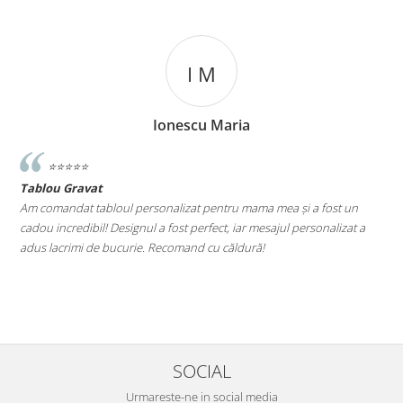
I M
Ionescu Maria
⭐️⭐️⭐️⭐️⭐️
Tablou Gravat
T
a
Am comandat tabloul personalizat pentru mama mea și a fost un
A
cadou incredibil! Designul a fost perfect, iar mesajul personalizat a
E
adus lacrimi de bucurie. Recomand cu căldură!
M
le
SOCIAL
Urmareste-ne in social media