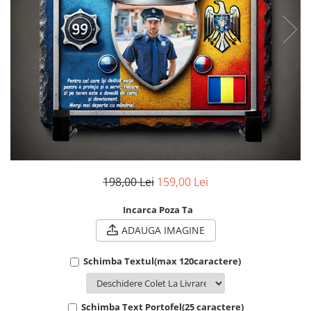
Cadouri Socri
Cadouri Fiu/Fiică
Cadouri Bunici
Cadouri Cumnați
Cadouri Pisici/Câini
Cadouri Meserii&Hobby
Cadouri Apicultori
Cadouri Avocati/Juristi
Cadouri Columbofili
198,00 Lei
159,00 Lei
Cadouri Doctori/Asistente
Incarca Poza Ta
Cadouri Farmacisti
ADAUGA IMAGINE
Cadouri Fotbalisti
Cadouri Ingineri
Schimba Textul(max 120caractere)
Cadouri Motociclisti
Cadouri Pescar
Schimba Text Portofel(25 caractere)