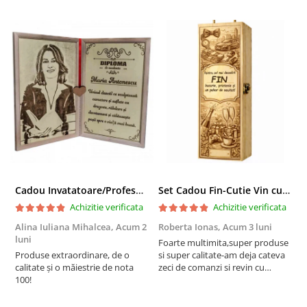
Cadou Invatatoare/Profesoara/Educatoare "Catalogul Amintirilor"
Set Cadou Fin-Cutie Vin cu Vin si Breloc Personalizate
Achizitie verificata
Achizitie verificata
Alina Iuliana Mihalcea,
Acum 2
Roberta Ionas,
Acum 3 luni
R
luni
Foarte multimita,super produse
P
Produse extraordinare, de o
si super calitate-am deja cateva
r
calitate și o măiestrie de nota
zeci de comanzi si revin cu
100!
incredere oricand