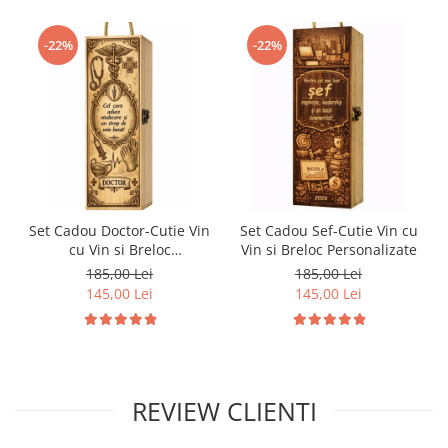
-22%
-22%
Set Cadou Doctor-Cutie Vin
Set Cadou Sef-Cutie Vin cu
cu Vin si Breloc
Vin si Breloc Personalizate
Personalizate
185,00 Lei
185,00 Lei
145,00 Lei
145,00 Lei
REVIEW CLIENTI