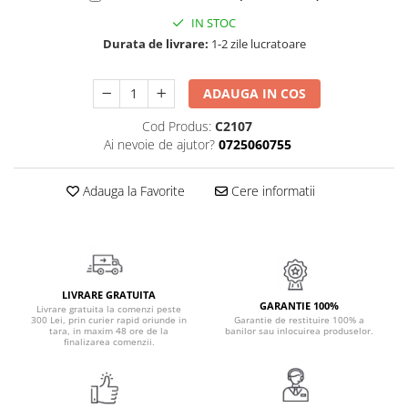
Cadouri Politisti
IN STOC
Cadouri Pompieri
Durata de livrare:
1-2 zile lucratoare
Cadouri Soferi/Mecanici
ADAUGA IN COS
Cadouri Stomatologi
Cod Produs:
C2107
Cadouri Stylisti
Ai nevoie de ajutor?
0725060755
Cadouri Tractoristi
Cadouri Vanatori/Padurari
Adauga la Favorite
Cere informatii
Cadre Didactice
LIVRARE GRATUITA
GARANTIE 100%
Livrare gratuita la comenzi peste
300 Lei, prin curier rapid oriunde in
Garantie de restituire 100% a
tara, in maxim 48 ore de la
banilor sau inlocuirea produselor.
finalizarea comenzii.