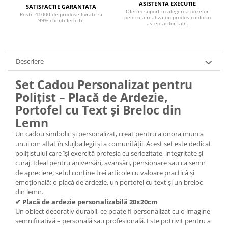
ASISTENTA EXECUTIE
SATISFACTIE GARANTATA
Oferim suport in alegerea pozelor
Peste 41000 de produse livrate si
pentru a realiza un produs conform
99% clienti fericiti.
asteptarilor tale.
Descriere
Set Cadou Personalizat pentru
Polițist – Placă de Ardezie,
Portofel cu Text și Breloc din
Lemn
Un cadou simbolic și personalizat, creat pentru a onora munca
unui om aflat în slujba legii și a comunității. Acest set este dedicat
polițistului care își exercită profesia cu seriozitate, integritate și
curaj. Ideal pentru aniversări, avansări, pensionare sau ca semn
de apreciere, setul conține trei articole cu valoare practică și
emoțională: o placă de ardezie, un portofel cu text și un breloc
din lemn.
✔ Placă de ardezie personalizabilă 20x20cm
Un obiect decorativ durabil, ce poate fi personalizat cu o imagine
semnificativă – personală sau profesională. Este potrivit pentru a