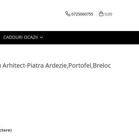
0725060755
0,00
CADOURI OCAZII
 Arhitect-Piatra Ardezie,Portofel,Breloc
ctere)