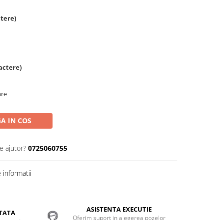
tere)
actere)
are
A IN COS
e ajutor?
0725060755
informatii
ASISTENTA EXECUTIE
TATA
Oferim suport in alegerea pozelor