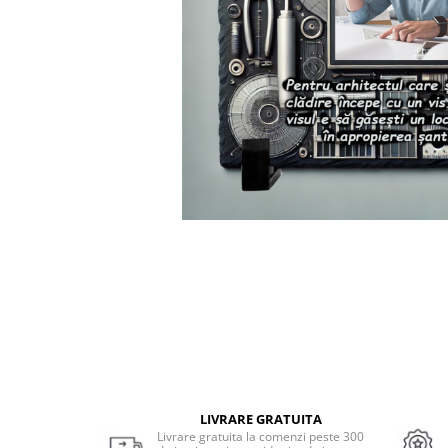
Cadouri Socri
Cadouri Fiu/Fiică
Cadouri Bunici
Cadouri Cumnați
Cadouri Pisici/Câini
Cadouri Meserii&Hobby
Cadouri Apicultori
Cadouri Avocati/Juristi
Cadouri Columbofili
Cadouri Doctori/Asistente
Cadouri Farmacisti
Cadouri Fotbalisti
Cadouri Ingineri
Cadouri Motociclisti
LIVRARE GRATUITA
Cadouri Pescar
Livrare gratuita la comenzi peste 300