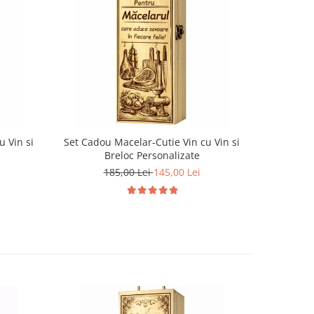
-22%
u Vin si
Set Cadou Macelar-Cutie Vin cu Vin si
Set Cadou
Breloc Personalizate
185,00 Lei
145,00 Lei
1