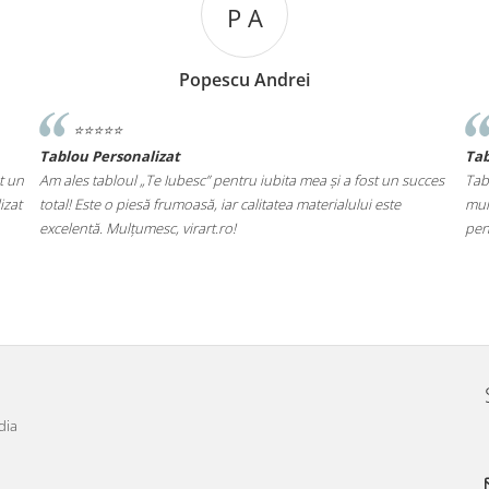
P A
Popescu Andrei
⭐️⭐️⭐️⭐️⭐️
Tablou Personalizat
Ta
t un
Am ales tabloul „Te Iubesc” pentru iubita mea și a fost un succes
Tab
izat
total! Este o piesă frumoasă, iar calitatea materialului este
mul
excelentă. Mulțumesc, virart.ro!
pen
dia