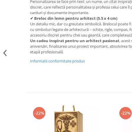
Personalizarea se face prin text: un nume, un citat inspira
discret, care reflectă personalitatea și profesia celui care îl
carduri și documente importante.
✔ Breloc din lemn pentru arhitect (5.5 x 4 cm)
Un detaliu mic, dar cu greutate simbolică. Brelocul poate fi
cu simboluri legate de arhitectură – schițe, rigle, compas, 
accesoriu discret pentru chei sau geantă, care completează 
Un cadou inspirat pentru un arhitect pasionat
, acest
aniversări, finalizarea unui proiect important, absolvirea f
etapă profesională.
Informatii conformitate produs
-22%
-22%