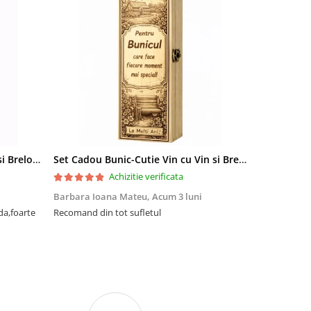
Set Cadou Sef-Cutie Vin cu Vin si Breloc Personalizate
Set Cadou Bunic-Cutie Vin cu Vin si Breloc Personalizate
Achizitie verificata
Barbara Ioana Mateu,
Acum 3 luni
Dani Cocan,
da,foarte
Recomand din tot sufletul
Foarte ,foar
cadou de senz