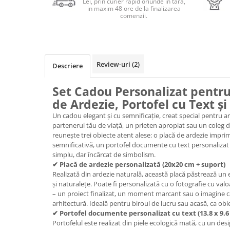
Lei, prin curier rapid oriunde in tara,
Cadouri Politisti
in maxim 48 ore de la finalizarea
comenzii.
Cadouri Pompieri
Cadouri Soferi/Mecanici
Cadouri Stomatologi
Review-uri
(2)
Descriere
Cadouri Stylisti
Set Cadou Personalizat pentru
Cadouri Tractoristi
de Ardezie, Portofel cu Text ș
Cadouri Vanatori/Padurari
Un cadou elegant și cu semnificație, creat special pentru arh
Cadre Didactice
partenerul tău de viață, un prieten apropiat sau un coleg d
reunește trei obiecte atent alese: o placă de ardezie impri
semnificativă, un portofel documente cu text personalizat 
simplu, dar încărcat de simbolism.
✔ Placă de ardezie personalizată (20x20 cm + suport)
Realizată din ardezie naturală, această placă păstrează un 
și naturalețe. Poate fi personalizată cu o fotografie cu va
– un proiect finalizat, un moment marcant sau o imagine c
arhitectură. Ideală pentru biroul de lucru sau acasă, ca obi
✔ Portofel documente personalizat cu text (13.8 x 9.6
Portofelul este realizat din piele ecologică mată, cu un desi