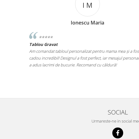
I M
Ionescu Maria
⭐️⭐️⭐️⭐️⭐️
Tablou Gravat
iut de ce ma
Am comandat tabloul personalizat pentru mama mea și a fos
at ce este.
cadou incredibil! Designul a fost perfect, iar mesajul personal
at fara grija
a adus lacrimi de bucurie. Recomand cu căldură!
il una din
SOCIAL
Urmareste-ne in social me