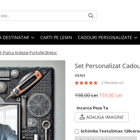
A DESTINATAR
CARTI PE LEMN
CADOURI PERSONALIZATE
-Piatra Ardezie,Portofel,Breloc
Set Personalizat Cadou
VirArt
2 Review-uri
198,00 Lei
159,00 Lei
Incarca Poza Ta
ADAUGA IMAGINE
Schimba Textul(max 120cara