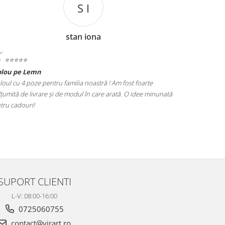
S I
stan iona
⭐️⭐️⭐️⭐️⭐️
⭐️⭐️⭐️⭐️⭐️
blou pe Lemn
Tablou Nasi
loul cu 4 poze pentru familia noastră ! Am fost foarte
Cadoul perfect
țumită de livrare și de modul în care arată. O idee minunată
poze este foar
tru cadouri!
alegere excel
SUPORT CLIENTI
L-V: 08:00-16:00
0725060755
contact@virart.ro