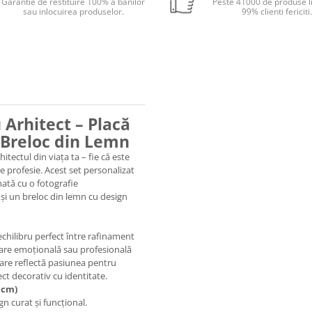
Garantie de restituire 100% a banilor
Peste 41000 de produse li
sau inlocuirea produselor.
99% clienti fericiti
 Arhitect – Placă
i Breloc din Lemn
itectul din viața ta – fie că este
e profesie. Acest set personalizat
mată cu o fotografie
și un breloc din lemn cu design
echilibru perfect între rafinament
loare emoțională sau profesională
are reflectă pasiunea pentru
ect decorativ cu identitate.
 cm)
gn curat și funcțional.