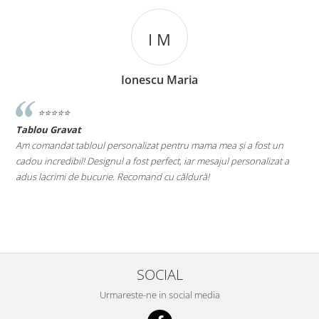
I M
Ionescu Maria
⭐️⭐️⭐️⭐️⭐️
Tablou Gravat
T
a
Am comandat tabloul personalizat pentru mama mea și a fost un
A
cadou incredibil! Designul a fost perfect, iar mesajul personalizat a
E
adus lacrimi de bucurie. Recomand cu căldură!
M
le
SOCIAL
Urmareste-ne in social media