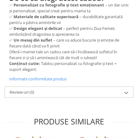
✅
Personalizat cu fotografie și text emoționant
– un dar unic
și personalizat, special creat pentru mama ta
✅
Materiale de calitate superioară
– durabilitate garantată
pentru a păstra amintirile vii
✅
Design elegant și delicat
– perfect pentru Ziua Femeii,
simbolizând dragostea și aprecierea ta
✅
Un mesaj din suflet
– care va aduce bucurie și emoție de
fiecare dată când va fi privit
Oferă-i mamei tale un cadou care să-i încălzească sufletul în
fiecare zi și să-i amintească cât de mult o iubești!
Conținut cutie:
Tablou personalizat cu fotografie și text +
suport elegant.
Informatii conformitate produs
Review-uri
(0)
PRODUSE SIMILARE