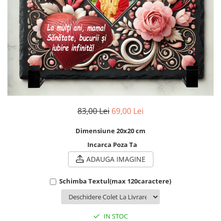
Cadouri Socri
Cadouri Fiu/Fiică
Cadouri Bunici
Cadouri Cumnați
Cadouri Pisici/Câini
Cadouri Meserii&Hobby
Cadouri Apicultori
Cadouri Avocati/Juristi
83,00 Lei
69,00 Lei
Cadouri Columbofili
Dimensiune 20x20 cm
Cadouri Doctori/Asistente
Incarca Poza Ta
Cadouri Farmacisti
ADAUGA IMAGINE
Cadouri Fotbalisti
Schimba Textul(max 120caractere)
Cadouri Ingineri
Cadouri Motociclisti
Cadouri Pescar
IN STOC