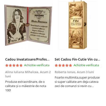
Cadou Invatatoare/Profesoara/Educatoare "Catalogul Amintirilor"
Set Cadou Fin-Cutie Vin cu Vin si Breloc Personalizate
Achizitie verificata
Achizitie verificata
Alina Iuliana Mihalcea,
Acum 2
Roberta Ionas,
Acum 3 luni
R
luni
Foarte multimita,super produse
P
Produse extraordinare, de o
si super calitate-am deja cateva
r
calitate și o măiestrie de nota
zeci de comanzi si revin cu
100!
incredere oricand