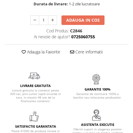
Durata de livrare:
1-2 zile lucratoare
Cadouri Politisti
Cadouri Pompieri
ADAUGA IN COS
Cadouri Soferi/Mecanici
Cod Produs:
C2846
Cadouri Stomatologi
Ai nevoie de ajutor?
0725060755
Cadouri Stylisti
Cadouri Tractoristi
Adauga la Favorite
Cere informatii
Cadouri Vanatori/Padurari
Cadre Didactice
LIVRARE GRATUITA
GARANTIE 100%
Livrare gratuita la comenzi peste
300 Lei, prin curier rapid oriunde in
Garantie de restituire 100% a
tara, in maxim 48 ore de la
banilor sau inlocuirea produselor.
finalizarea comenzii.
ASISTENTA EXECUTIE
SATISFACTIE GARANTATA
Oferim suport in alegerea pozelor
Peste 41000 de produse livrate si
pentru a realiza un produs conform