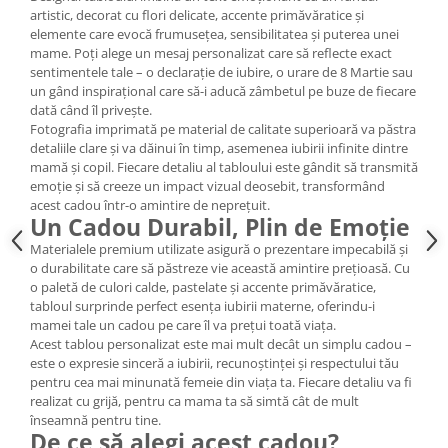
artistic, decorat cu flori delicate, accente primăvăratice și
elemente care evocă frumusețea, sensibilitatea și puterea unei
mame. Poți alege un mesaj personalizat care să reflecte exact
sentimentele tale – o declarație de iubire, o urare de 8 Martie sau
un gând inspirațional care să-i aducă zâmbetul pe buze de fiecare
dată când îl privește.
Fotografia imprimată pe material de calitate superioară va păstra
detaliile clare și va dăinui în timp, asemenea iubirii infinite dintre
mamă și copil. Fiecare detaliu al tabloului este gândit să transmită
emoție și să creeze un impact vizual deosebit, transformând
acest cadou într-o amintire de neprețuit.
Un Cadou Durabil, Plin de Emoție
Materialele premium utilizate asigură o prezentare impecabilă și
o durabilitate care să păstreze vie această amintire prețioasă. Cu
o paletă de culori calde, pastelate și accente primăvăratice,
tabloul surprinde perfect esența iubirii materne, oferindu-i
mamei tale un cadou pe care îl va prețui toată viața.
Acest tablou personalizat este mai mult decât un simplu cadou –
este o expresie sinceră a iubirii, recunoștinței și respectului tău
pentru cea mai minunată femeie din viața ta. Fiecare detaliu va fi
realizat cu grijă, pentru ca mama ta să simtă cât de mult
înseamnă pentru tine.
De ce să alegi acest cadou?