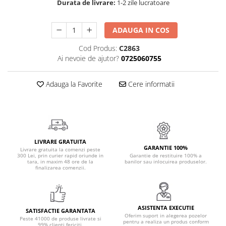
Durata de livrare:
1-2 zile lucratoare
Cadouri Politisti
Cadouri Pompieri
ADAUGA IN COS
Cadouri Soferi/Mecanici
Cod Produs:
C2863
Cadouri Stomatologi
Ai nevoie de ajutor?
0725060755
Cadouri Stylisti
Adauga la Favorite
Cere informatii
Cadouri Tractoristi
Cadouri Vanatori/Padurari
Cadre Didactice
LIVRARE GRATUITA
GARANTIE 100%
Livrare gratuita la comenzi peste
300 Lei, prin curier rapid oriunde in
Garantie de restituire 100% a
tara, in maxim 48 ore de la
banilor sau inlocuirea produselor.
finalizarea comenzii.
ASISTENTA EXECUTIE
SATISFACTIE GARANTATA
Oferim suport in alegerea pozelor
Peste 41000 de produse livrate si
pentru a realiza un produs conform
99% clienti fericiti.