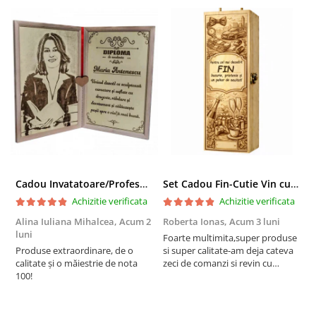
Cadou Invatatoare/Profesoara/Educatoare "Catalogul Amintirilor"
Set Cadou Fin-Cutie Vin cu Vin si Breloc Personalizate
Achizitie verificata
Achizitie verificata
Alina Iuliana Mihalcea,
Acum 2
Roberta Ionas,
Acum 3 luni
R
luni
Foarte multimita,super produse
P
Produse extraordinare, de o
si super calitate-am deja cateva
r
calitate și o măiestrie de nota
zeci de comanzi si revin cu
100!
incredere oricand