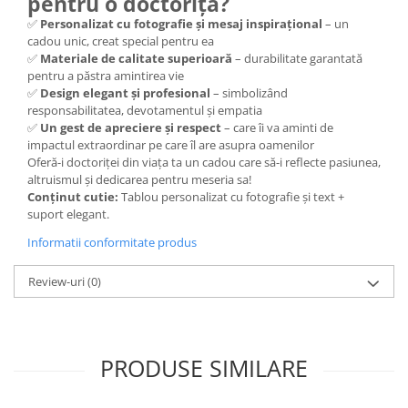
pentru o doctoriță?
✅
Personalizat cu fotografie și mesaj inspirațional
– un
cadou unic, creat special pentru ea
✅
Materiale de calitate superioară
– durabilitate garantată
pentru a păstra amintirea vie
✅
Design elegant și profesional
– simbolizând
responsabilitatea, devotamentul și empatia
✅
Un gest de apreciere și respect
– care îi va aminti de
impactul extraordinar pe care îl are asupra oamenilor
Oferă-i doctoriței din viața ta un cadou care să-i reflecte pasiunea,
altruismul și dedicarea pentru meseria sa!
Conținut cutie:
Tablou personalizat cu fotografie și text +
suport elegant.
Informatii conformitate produs
Review-uri
(0)
PRODUSE SIMILARE