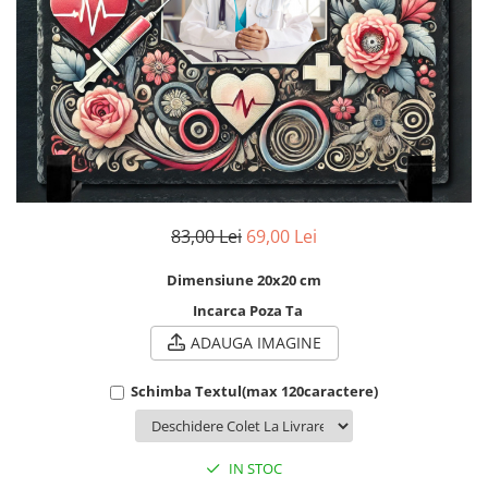
Cadouri Socri
Cadouri Fiu/Fiică
Cadouri Bunici
Cadouri Cumnați
Cadouri Pisici/Câini
Cadouri Meserii&Hobby
Cadouri Apicultori
83,00 Lei
69,00 Lei
Cadouri Avocati/Juristi
Cadouri Columbofili
Dimensiune 20x20 cm
Cadouri Doctori/Asistente
Incarca Poza Ta
Cadouri Farmacisti
ADAUGA IMAGINE
Cadouri Fotbalisti
Schimba Textul(max 120caractere)
Cadouri Ingineri
Cadouri Motociclisti
IN STOC
Cadouri Pescar