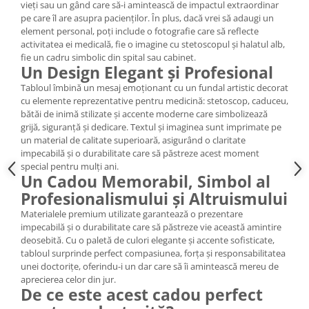
vieți sau un gând care să-i amintească de impactul extraordinar
pe care îl are asupra pacienților. În plus, dacă vrei să adaugi un
element personal, poți include o fotografie care să reflecte
activitatea ei medicală, fie o imagine cu stetoscopul și halatul alb,
fie un cadru simbolic din spital sau cabinet.
Un Design Elegant și Profesional
Tabloul îmbină un mesaj emoționant cu un fundal artistic decorat
cu elemente reprezentative pentru medicină: stetoscop, caduceu,
bătăi de inimă stilizate și accente moderne care simbolizează
grijă, siguranță și dedicare. Textul și imaginea sunt imprimate pe
un material de calitate superioară, asigurând o claritate
impecabilă și o durabilitate care să păstreze acest moment
special pentru mulți ani.
Un Cadou Memorabil, Simbol al
Profesionalismului și Altruismului
Materialele premium utilizate garantează o prezentare
impecabilă și o durabilitate care să păstreze vie această amintire
deosebită. Cu o paletă de culori elegante și accente sofisticate,
tabloul surprinde perfect compasiunea, forța și responsabilitatea
unei doctorițe, oferindu-i un dar care să îi amintească mereu de
aprecierea celor din jur.
De ce este acest cadou perfect