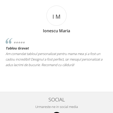
I M
Ionescu Maria
⭐️⭐️⭐️⭐️⭐️
Tablou Gravat
T
a
Am comandat tabloul personalizat pentru mama mea și a fost un
A
cadou incredibil! Designul a fost perfect, iar mesajul personalizat a
E
adus lacrimi de bucurie. Recomand cu căldură!
M
le
SOCIAL
Urmareste-ne in social media