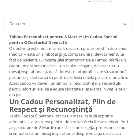
asteptarilor tale.
Descriere
Tablou Personalizat pentru 8 Martie: Un Cadou Special
pentru O Doctoriță Devotată
O doctoriță este mult mai mult decât un profesionist în domeniul
medical – este un simbol al grijii, compasiunii și devotamentului
față de pacienți. Cu ocazia Zilei Internaționale a Femeii, oferă-i un
cadou unic și personalizat – un tablou elegant, decorat cu un
mesaj inspirațional și, dacă dorești, o fotografie care să surprindă
pasiunea și dedicarea sa pentru profesia nobilă pe care o practică.
Acest cadou va deveni un simbol al recunoștinței și respectului
pentru eforturile ei de a aduce sănătate și speranță în viețile celor
din jur.
Un Cadou Personalizat, Plin de
Respect și Recunoștință
Tabloul poate fi personalizat cu un mesaj care să exprime
admirația și aprecierea pentru doctorița căreia îi este dedicat. Poți
alege o urare de 8 Martie care să celebreze grija, profesionalismul
și empatia sa, un mesaj inspirațional despre vocația de a salva