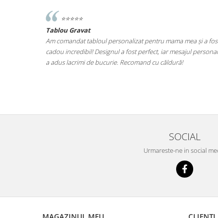
⭐️⭐️⭐️⭐️⭐️
Tablou Gravat
iut de ce ma
Am comandat tabloul personalizat pentru mama mea și a fos
at ce este.
cadou incredibil! Designul a fost perfect, iar mesajul personal
at fara grija
a adus lacrimi de bucurie. Recomand cu căldură!
il una din
SOCIAL
Urmareste-ne in social me
MAGAZINUL MEU
CLIENTI