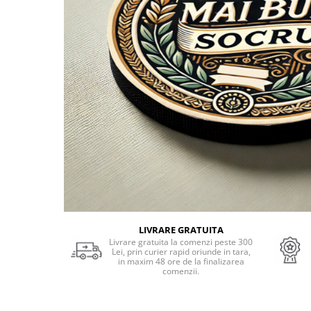
Cadouri Socri
Cadouri Fiu/Fiică
Cadouri Bunici
Cadouri Cumnați
Cadouri Pisici/Câini
Cadouri Meserii&Hobby
Cadouri Apicultori
Cadouri Avocati/Juristi
Cadouri Columbofili
Cadouri Doctori/Asistente
Cadouri Farmacisti
LIVRARE GRATUITA
Cadouri Fotbalisti
Livrare gratuita la comenzi peste 300
Lei, prin curier rapid oriunde in tara,
Cadouri Ingineri
in maxim 48 ore de la finalizarea
comenzii.
Cadouri Motociclisti
Cadouri Pescar