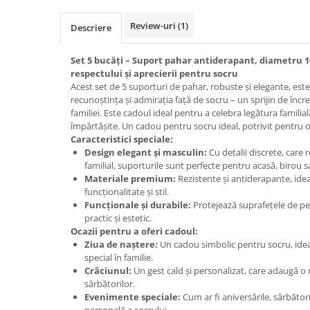
Cadouri Politisti
Review-uri
(1)
Descriere
Cadouri Pompieri
Cadouri Soferi/Mecanici
Set 5 bucăți – Suport pahar antiderapant, diametru 1
respectului și aprecierii pentru socru
Cadouri Stomatologi
Acest set de 5 suporturi de pahar, robuste și elegante, est
Cadouri Stylisti
recunoștința și admirația față de socru – un sprijin de în
familiei. Este cadoul ideal pentru a celebra legătura famili
Cadouri Tractoristi
împărtășite. Un cadou pentru socru ideal, potrivit pentru o
Caracteristici speciale:
Cadouri Vanatori/Padurari
Design elegant și masculin:
Cu detalii discrete, care 
Cadre Didactice
familial, suporturile sunt perfecte pentru acasă, birou
Materiale premium:
Rezistente și antiderapante, ideal
funcționalitate și stil.
Funcționale și durabile:
Protejează suprafețele de pete
practic și estetic.
Ocazii pentru a oferi cadoul:
Ziua de naștere:
Un cadou simbolic pentru socru, ideal
special în familie.
Crăciunul:
Un gest cald și personalizat, care adaugă o
sărbătorilor.
Evenimente speciale:
Cum ar fi aniversările, sărbători