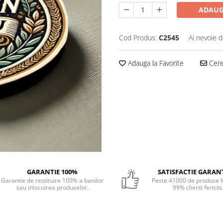
ADAUG
Cod Produs:
C2545
Ai nevoie d
Adauga la Favorite
Cere 
GARANTIE 100%
SATISFACTIE GARAN
Garantie de restituire 100% a banilor
Peste 41000 de produse li
sau inlocuirea produselor.
99% clienti fericiti