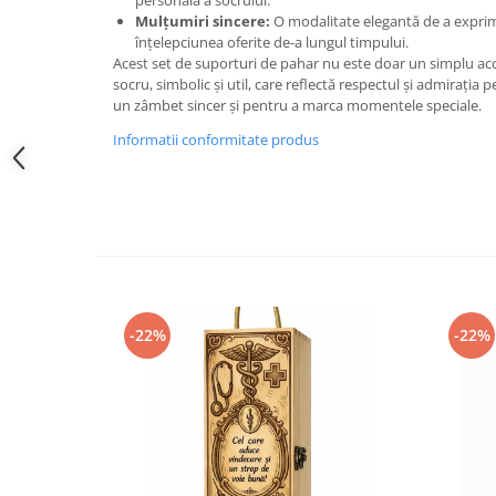
personală a socrului.
Mulțumiri sincere:
O modalitate elegantă de a exprima
înțelepciunea oferite de-a lungul timpului.
Acest set de suporturi de pahar nu este doar un simplu ac
socru, simbolic și util, care reflectă respectul și admirația 
un zâmbet sincer și pentru a marca momentele speciale.
Informatii conformitate produs
-22%
-22%