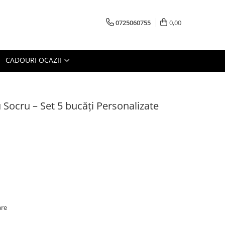
0725060755
0,00
CADOURI OCAZII
Socru – Set 5 bucăți Personalizate
are