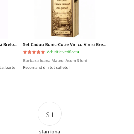
Set Cadou Sef-Cutie Vin cu Vin si Breloc Personalizate
Set Cadou Bunic-Cutie Vin cu Vin si Breloc Personalizate
Achizitie verificata
Barbara Ioana Mateu,
Acum 3 luni
Dani Cocan,
da,foarte
Recomand din tot sufletul
Foarte ,foar
cadou de senz
S I
stan iona