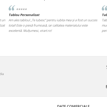
⭐️⭐️⭐️⭐️⭐️
Tablou Personalizat
Ta
t un
Am ales tabloul „Te Iubesc” pentru iubita mea și a fost un succes
Tab
izat
total! Este o piesă frumoasă, iar calitatea materialului este
mul
excelentă. Mulțumesc, virart.ro!
pen
dia
DATE COMERCIALE