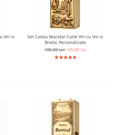
u Vin si
Set Cadou Macelar-Cutie Vin cu Vin si
Set Cadou
Breloc Personalizate
185,00 Lei
145,00 Lei
1