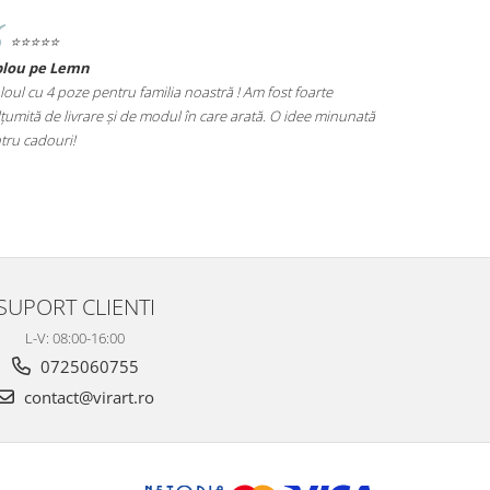
⭐️⭐️⭐️⭐️⭐️
⭐️⭐️⭐️⭐️⭐️
blou pe Lemn
Tablou Nasi
loul cu 4 poze pentru familia noastră ! Am fost foarte
Cadoul perfect
țumită de livrare și de modul în care arată. O idee minunată
poze este foar
tru cadouri!
alegere excel
SUPORT CLIENTI
L-V: 08:00-16:00
0725060755
contact@virart.ro