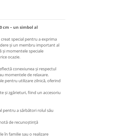
0 cm – un simbol al
e creat special pentru a exprima
credere și un membru important al
ală și momentele speciale
rice ocazie.
reflectă conexiunea și respectul
 sau momentele de relaxare.
e pentru utilizare zilnică, oferind
 și zgârieturi, fiind un accesoriu
 pentru a sărbători rolul său
 notă de recunoștință
le în familie sau o realizare