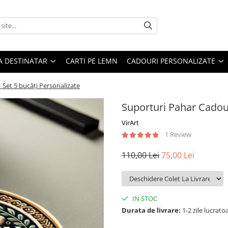
A DESTINATAR
CARTI PE LEMN
CADOURI PERSONALIZATE
Set 5 bucăți Personalizate
Suporturi Pahar Cadou 
VirArt
1 Review
110,00 Lei
75,00 Lei
IN STOC
Durata de livrare:
1-2 zile lucrato