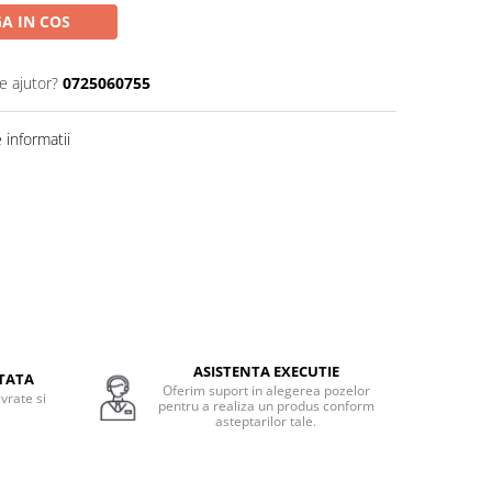
A IN COS
e ajutor?
0725060755
informatii
ASISTENTA EXECUTIE
TATA
Oferim suport in alegerea pozelor
vrate si
pentru a realiza un produs conform
.
asteptarilor tale.