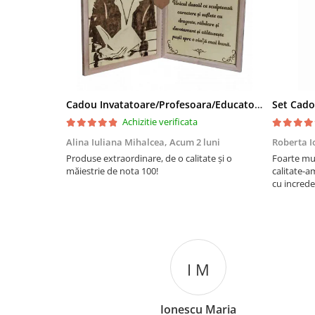
Cadou Invatatoare/Profesoara/Educatoare "Catalogul Amintirilor"
Achizitie verificata
Alina Iuliana Mihalcea,
Acum 2 luni
Roberta I
Produse extraordinare, de o calitate și o
Foarte mu
măiestrie de nota 100!
calitate-a
cu increde
I M
Ionescu Maria