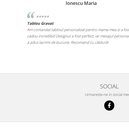
Ionescu Maria
⭐️⭐️⭐️⭐️⭐️
Tablou Gravat
iut de ce ma
Am comandat tabloul personalizat pentru mama mea și a fos
at ce este.
cadou incredibil! Designul a fost perfect, iar mesajul personal
at fara grija
a adus lacrimi de bucurie. Recomand cu căldură!
il una din
SOCIAL
Urmareste-ne in social me