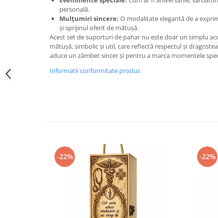
Evenimente speciale:
Cum ar fi aniversările, sărbători
personală.
Mulțumiri sincere:
O modalitate elegantă de a expri
și sprijinul oferit de mătușă.
Acest set de suporturi de pahar nu este doar un simplu ac
mătușă, simbolic și util, care reflectă respectul și dragoste
aduce un zâmbet sincer și pentru a marca momentele spec
Informatii conformitate produs
-22%
-22%