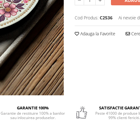
ADAUG
Cod Produs:
C2536
Ai nevoie d
Adauga la Favorite
Cere 
GARANTIE 100%
SATISFACTIE GARAN
Garantie de restituire 100% a banilor
Peste 41000 de produse li
sau inlocuirea produselor.
99% clienti fericiti