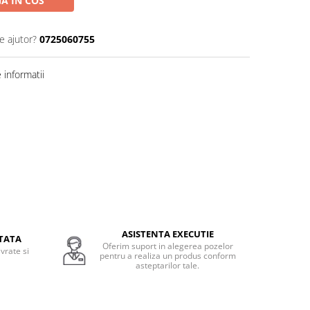
A IN COS
e ajutor?
0725060755
informatii
ASISTENTA EXECUTIE
TATA
Oferim suport in alegerea pozelor
vrate si
pentru a realiza un produs conform
.
asteptarilor tale.