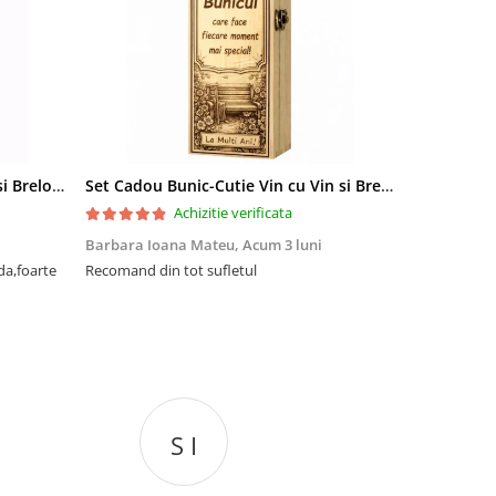
Set Cadou Sef-Cutie Vin cu Vin si Breloc Personalizate
Set Cadou Bunic-Cutie Vin cu Vin si Breloc Personalizate
Achizitie verificata
Barbara Ioana Mateu,
Acum 3 luni
Dani Cocan,
da,foarte
Recomand din tot sufletul
Foarte ,foar
cadou de senz
S I