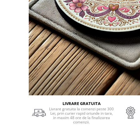
Cadouri Socri
Cadouri Fiu/Fiică
Cadouri Bunici
Cadouri Cumnați
Cadouri Pisici/Câini
Cadouri Meserii&Hobby
Cadouri Apicultori
Cadouri Avocati/Juristi
Cadouri Columbofili
Cadouri Doctori/Asistente
Cadouri Farmacisti
LIVRARE GRATUITA
Cadouri Fotbalisti
Livrare gratuita la comenzi peste 300
Lei, prin curier rapid oriunde in tara,
Cadouri Ingineri
in maxim 48 ore de la finalizarea
comenzii.
Cadouri Motociclisti
Cadouri Pescar