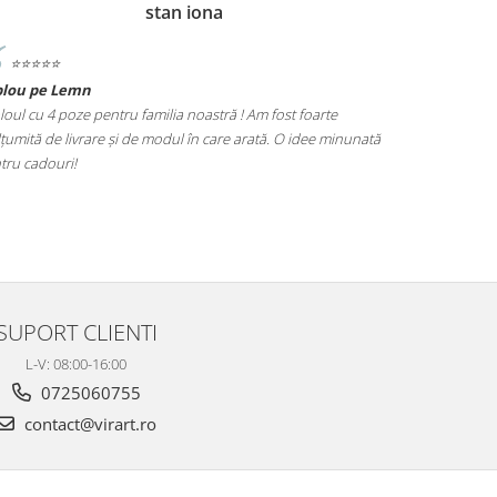
stan iona
⭐️⭐️⭐️⭐️⭐️
⭐️⭐️⭐️⭐️⭐️
blou pe Lemn
Tablou Nasi
loul cu 4 poze pentru familia noastră ! Am fost foarte
Cadoul perfect
țumită de livrare și de modul în care arată. O idee minunată
poze este foar
tru cadouri!
alegere excel
SUPORT CLIENTI
L-V: 08:00-16:00
0725060755
contact@virart.ro