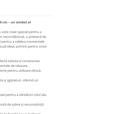
0 cm – un simbol al
, este creat special pentru a
in necondiționat, o prietenă de
eal pentru a celebra momentele
ușă ideal, potrivit pentru orice
flectă iubirea și conexiunea
entele de relaxare.
cte pentru utilizare zilnică,
e și zgârieturi, oferind un
al pentru a sărbători rolul său
notă de iubire și recunoștință