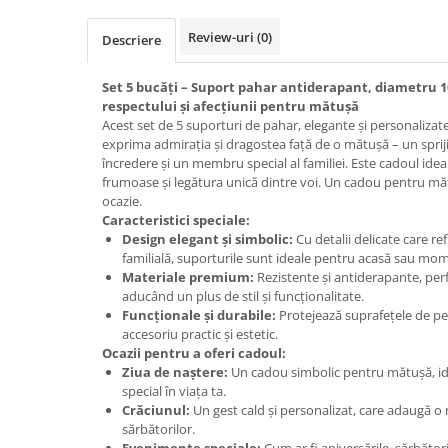
Cadouri Politisti
Review-uri
(0)
Descriere
Cadouri Pompieri
Cadouri Soferi/Mecanici
Set 5 bucăți – Suport pahar antiderapant, diametru 1
respectului și afecțiunii pentru mătușă
Cadouri Stomatologi
Acest set de 5 suporturi de pahar, elegante și personalizate
Cadouri Stylisti
exprima admirația și dragostea față de o mătușă – un sprij
încredere și un membru special al familiei. Este cadoul id
Cadouri Tractoristi
frumoase și legătura unică dintre voi. Un cadou pentru măt
ocazie.
Cadouri Vanatori/Padurari
Caracteristici speciale:
Cadre Didactice
Design elegant și simbolic:
Cu detalii delicate care re
familială, suporturile sunt ideale pentru acasă sau mom
Materiale premium:
Rezistente și antiderapante, perfe
aducând un plus de stil și funcționalitate.
Funcționale și durabile:
Protejează suprafețele de pet
accesoriu practic și estetic.
Ocazii pentru a oferi cadoul:
Ziua de naștere:
Un cadou simbolic pentru mătușă, ide
special în viața ta.
Crăciunul:
Un gest cald și personalizat, care adaugă o 
sărbătorilor.