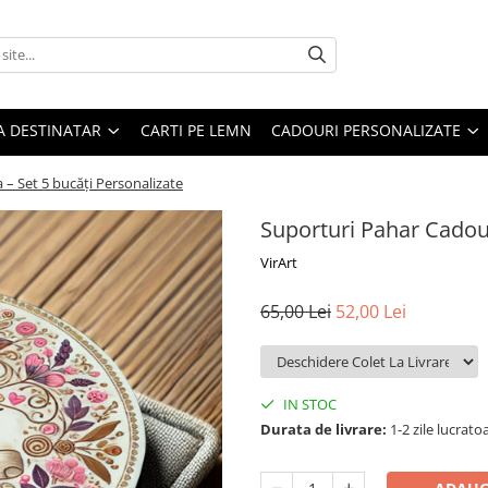
A DESTINATAR
CARTI PE LEMN
CADOURI PERSONALIZATE
– Set 5 bucăți Personalizate
Suporturi Pahar Cadou 
VirArt
65,00 Lei
52,00 Lei
IN STOC
Durata de livrare:
1-2 zile lucrato