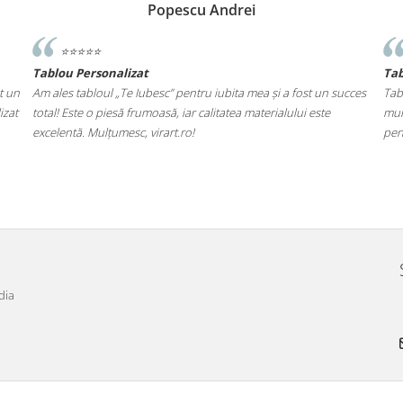
Popescu Andrei
⭐️⭐️⭐️⭐️⭐️
Tablou Personalizat
Ta
t un
Am ales tabloul „Te Iubesc” pentru iubita mea și a fost un succes
Tab
izat
total! Este o piesă frumoasă, iar calitatea materialului este
mul
excelentă. Mulțumesc, virart.ro!
pen
dia