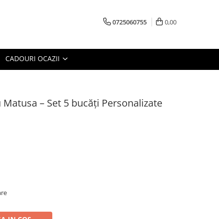
0725060755
0,00
CADOURI OCAZII
Matusa – Set 5 bucăți Personalizate
are