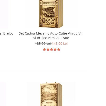
-22%
si Breloc
Set Cadou Mecanic Auto-Cutie Vin cu Vin
Set Cadou
si Breloc Personalizate
185,00 Lei
145,00 Lei
1