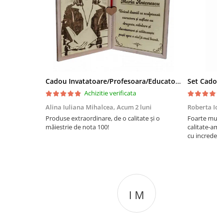
Cadou Invatatoare/Profesoara/Educatoare "Catalogul Amintirilor"
Achizitie verificata
Alina Iuliana Mihalcea,
Acum 2 luni
Roberta I
Produse extraordinare, de o calitate și o
Foarte mu
măiestrie de nota 100!
calitate-a
cu increde
I M