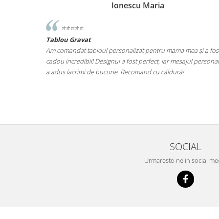
Ionescu Maria
⭐️⭐️⭐️⭐️⭐️
Tablou Gravat
iut de ce ma
Am comandat tabloul personalizat pentru mama mea și a fos
at ce este.
cadou incredibil! Designul a fost perfect, iar mesajul personal
at fara grija
a adus lacrimi de bucurie. Recomand cu căldură!
il una din
SOCIAL
Urmareste-ne in social me