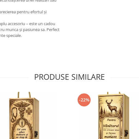
recunoașterea unei realizări sau
ecierea pentru efortul și
mplu accesoriu – este un cadou
ntru munca și pasiunea sa. Perfect
te speciale.
PRODUSE SIMILARE
-22%