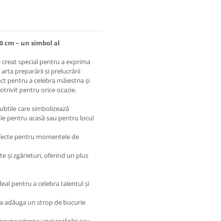
0 cm – un simbol al
e creat special pentru a exprima
rta preparării și prelucrării
rfect pentru a celebra măiestria și
trivit pentru orice ocazie.
subtile care simbolizează
ale pentru acasă sau pentru locul
rfecte pentru momentele de
e și zgârieturi, oferind un plus
al pentru a celebra talentul și
u a adăuga un strop de bucurie