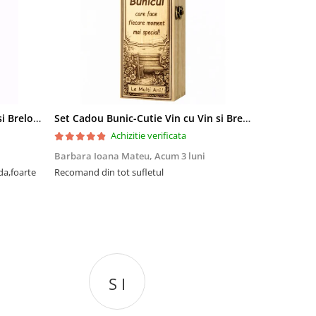
Set Cadou Sef-Cutie Vin cu Vin si Breloc Personalizate
Set Cadou Bunic-Cutie Vin cu Vin si Breloc Personalizate
Achizitie verificata
Barbara Ioana Mateu,
Acum 3 luni
Dani Cocan,
da,foarte
Recomand din tot sufletul
Foarte ,foar
cadou de senz
S I