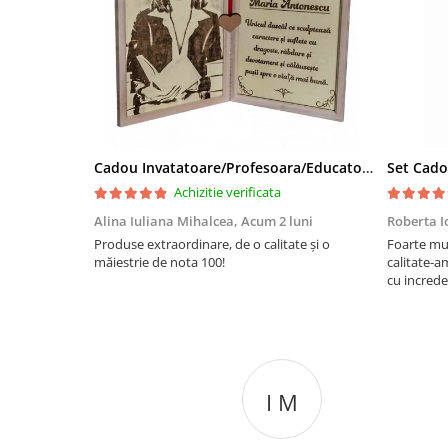
Cadou Invatatoare/Profesoara/Educatoare "Catalogul Amintirilor"
Achizitie verificata
Alina Iuliana Mihalcea,
Acum 2 luni
Roberta I
Produse extraordinare, de o calitate și o
Foarte mu
măiestrie de nota 100!
calitate-a
cu increde
I M