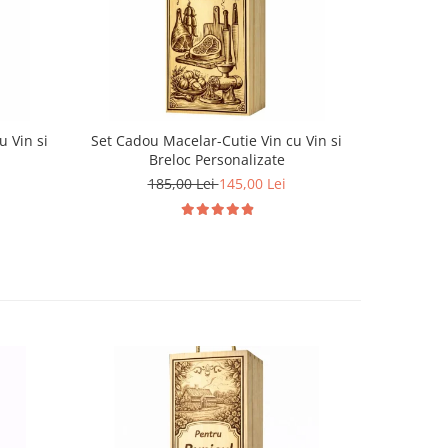
-22%
u Vin si
Set Cadou Macelar-Cutie Vin cu Vin si
Set Cadou
Breloc Personalizate
185,00 Lei
145,00 Lei
1