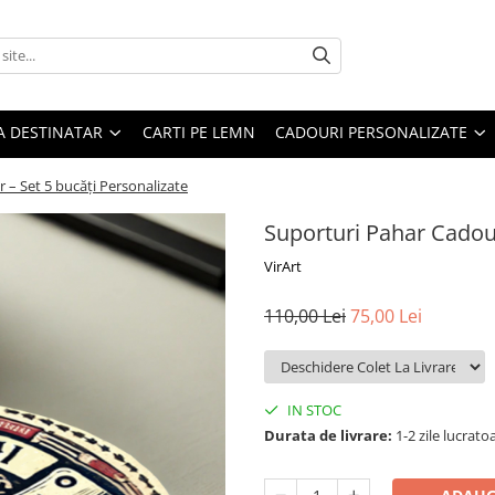
A DESTINATAR
CARTI PE LEMN
CADOURI PERSONALIZATE
 – Set 5 bucăți Personalizate
Suporturi Pahar Cadou 
VirArt
110,00 Lei
75,00 Lei
IN STOC
Durata de livrare:
1-2 zile lucrato