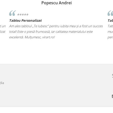
Popescu Andrei
⭐️⭐️⭐️⭐️⭐️
Tablou Personalizat
Ta
t un
Am ales tabloul „Te Iubesc” pentru iubita mea și a fost un succes
Tab
izat
total! Este o piesă frumoasă, iar calitatea materialului este
mul
excelentă. Mulțumesc, virart.ro!
pen
dia