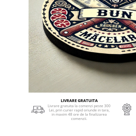
Cadouri Socri
Cadouri Fiu/Fiică
Cadouri Bunici
Cadouri Cumnați
Cadouri Pisici/Câini
Cadouri Meserii&Hobby
Cadouri Apicultori
Cadouri Avocati/Juristi
Cadouri Columbofili
Cadouri Doctori/Asistente
Cadouri Farmacisti
LIVRARE GRATUITA
Cadouri Fotbalisti
Livrare gratuita la comenzi peste 300
Lei, prin curier rapid oriunde in tara,
Cadouri Ingineri
in maxim 48 ore de la finalizarea
comenzii.
Cadouri Motociclisti
Cadouri Pescar