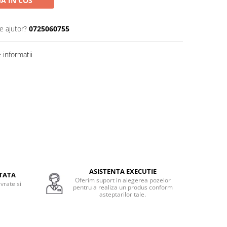
A IN COS
e ajutor?
0725060755
informatii
ASISTENTA EXECUTIE
TATA
Oferim suport in alegerea pozelor
vrate si
pentru a realiza un produs conform
.
asteptarilor tale.