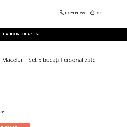
0725060755
0,00
CADOURI OCAZII
Macelar – Set 5 bucăți Personalizate
are