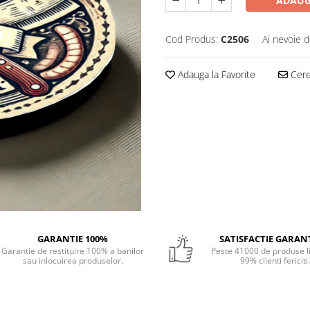
ADAUG
Cod Produs:
C2506
Ai nevoie d
Adauga la Favorite
Cere 
GARANTIE 100%
SATISFACTIE GARAN
Garantie de restituire 100% a banilor
Peste 41000 de produse li
sau inlocuirea produselor.
99% clienti fericiti