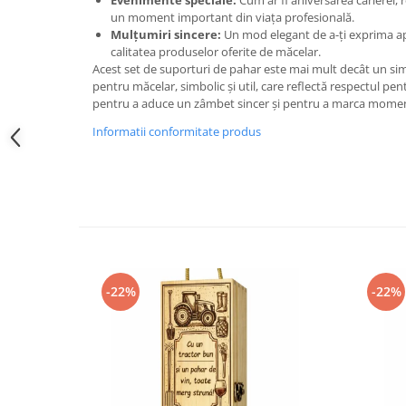
Evenimente speciale:
Cum ar fi aniversarea carierei, 
un moment important din viața profesională.
Mulțumiri sincere:
Un mod elegant de a-ți exprima apr
calitatea produselor oferite de măcelar.
Acest set de suporturi de pahar este mai mult decât un si
pentru măcelar, simbolic și util, care reflectă respectul pe
pentru a aduce un zâmbet sincer și pentru a marca momen
Informatii conformitate produs
-22%
-22%