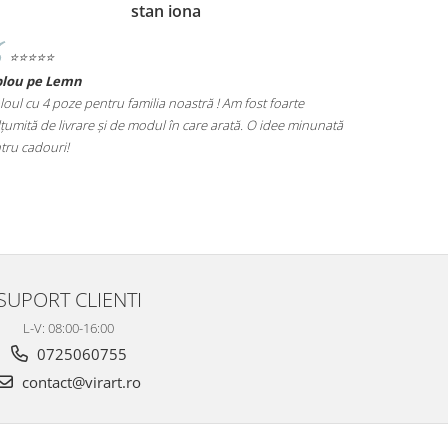
stan iona
⭐️⭐️⭐️⭐️⭐️
⭐️⭐️⭐️⭐️⭐️
blou pe Lemn
Tablou Nasi
loul cu 4 poze pentru familia noastră ! Am fost foarte
Cadoul perfect
țumită de livrare și de modul în care arată. O idee minunată
poze este foar
tru cadouri!
alegere excel
SUPORT CLIENTI
L-V: 08:00-16:00
0725060755
contact@virart.ro