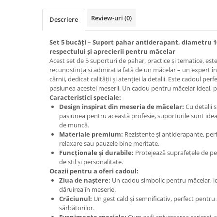
Cadouri Politisti
Review-uri
(0)
Descriere
Cadouri Pompieri
Cadouri Soferi/Mecanici
Set 5 bucăți – Suport pahar antiderapant, diametru 1
respectului și aprecierii pentru măcelar
Cadouri Stomatologi
Acest set de 5 suporturi de pahar, practice și tematice, est
Cadouri Stylisti
recunoștința și admirația față de un măcelar – un expert în a
cărnii, dedicat calității și atenției la detalii. Este cadoul pe
Cadouri Tractoristi
pasiunea acestei meserii. Un cadou pentru măcelar ideal, po
Caracteristici speciale:
Cadouri Vanatori/Padurari
Design inspirat din meseria de măcelar:
Cu detalii 
Cadre Didactice
pasiunea pentru această profesie, suporturile sunt ide
de muncă.
Materiale premium:
Rezistente și antiderapante, pe
relaxare sau pauzele bine meritate.
Funcționale și durabile:
Protejează suprafețele de pet
de stil și personalitate.
Ocazii pentru a oferi cadoul:
Ziua de naștere:
Un cadou simbolic pentru măcelar, ide
dăruirea în meserie.
Crăciunul:
Un gest cald și semnificativ, perfect pentr
sărbătorilor.