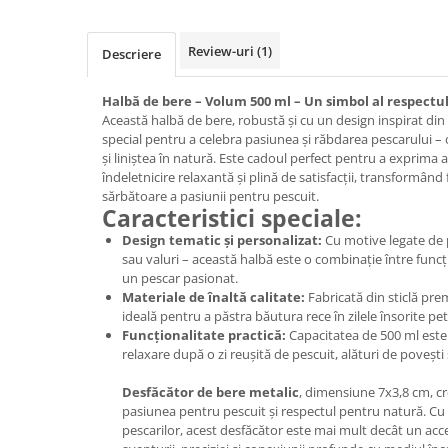
Cadouri Politisti
Cadouri Pompieri
Review-uri
(1)
Descriere
Cadouri Soferi/Mecanici
Halbă de bere – Volum 500 ml – Un simbol al respectul
Cadouri Stomatologi
Această halbă de bere, robustă și cu un design inspirat din
special pentru a celebra pasiunea și răbdarea pescarului –
Cadouri Stylisti
și liniștea în natură. Este cadoul perfect pentru a exprima 
Cadouri Tractoristi
îndeletnicire relaxantă și plină de satisfacții, transformân
sărbătoare a pasiunii pentru pescuit.
Cadouri Vanatori/Padurari
Caracteristici speciale:
Cadre Didactice
Design tematic și personalizat:
Cu motive legate de p
sau valuri – această halbă este o combinație între funcți
un pescar pasionat.
Materiale de înaltă calitate:
Fabricată din sticlă prem
ideală pentru a păstra băutura rece în zilele însorite pe
Funcționalitate practică:
Capacitatea de 500 ml est
relaxare după o zi reușită de pescuit, alături de povești ș
Desfăcător de bere metalic
, dimensiune 7x3,8 cm, cr
pasiunea pentru pescuit și respectul pentru natură. Cu
pescarilor, acest desfăcător este mai mult decât un acce