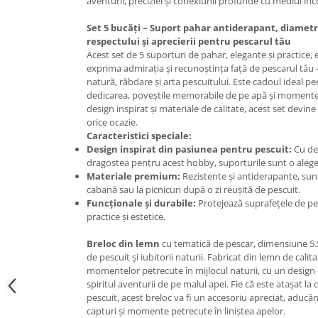
aventurii, preciziei și conexiunii profunde cu mediul înc
Set 5 bucăți – Suport pahar antiderapant, diametr
respectului și aprecierii pentru pescarul tău
Acest set de 5 suporturi de pahar, elegante și practice, 
exprima admirația și recunoștința față de pescarul tău
natură, răbdare și arta pescuitului. Este cadoul ideal pe
dedicarea, poveștile memorabile de pe apă și momentel
design inspirat și materiale de calitate, acest set devin
orice ocazie.
Caracteristici speciale:
Design inspirat din pasiunea pentru pescuit:
Cu det
dragostea pentru acest hobby, suporturile sunt o alege
Materiale premium:
Rezistente și antiderapante, sunt
cabană sau la picnicuri după o zi reușită de pescuit.
Funcționale și durabile:
Protejează suprafețele de pete
practice și estetice.
Breloc din lemn
cu tematică de pescar, dimensiune 5.5
de pescuit și iubitorii naturii. Fabricat din lemn de cal
momentelor petrecute în mijlocul naturii, cu un design d
spiritul aventurii de pe malul apei. Fie că este atașat la 
pescuit, acest breloc va fi un accesoriu apreciat, aduc
capturi și momente petrecute în liniștea apelor.