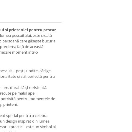
ui și prieteniei pentru pescar
 lumea pescuitului, este creată
 o persoană care găsește bucuria
aprecierea față de această
d fiecare moment într-o
escuit – pești, undițe, cârlige
onalitate și stil, perfectă pentru
ium, durabilă și rezistentă,
trecute pe malul apei.
e potrivită pentru momentele de
i prieteni.
eat special pentru a celebra
 un design inspirat din lumea
soriu practic – este un simbol al