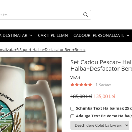
A DESTINATAR
CARTI PE LEMN
CADOURI PERSONALIZATE
onalizata+5 Suport Halba+Desfacator Bere+Breloc
Set Cadou Pescar– Hal
Halba+Desfacator Ber
VirArt
1 Review
185,00 Lei
135,00 Lei
Schimba Text Halba(max 25 c
Adauga Text Pe Verso Halba(m