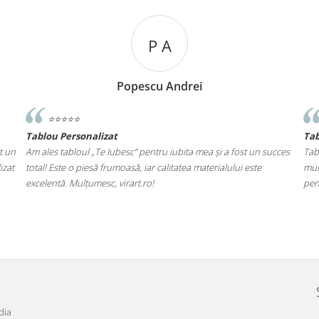
P A
Popescu Andrei
⭐️⭐️⭐️⭐️⭐️
⭐️⭐️⭐️
Tablou Personalizat
Tablou p
Am ales tabloul „Te Iubesc” pentru iubita mea și a fost un succes
Tabloul cu
total! Este o piesă frumoasă, iar calitatea materialului este
mulțumită 
excelentă. Mulțumesc, virart.ro!
pentru cad
dia