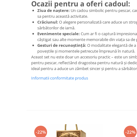
Ocazii pentru a oferi cadoul:
Ziua de naștere:
Un cadou simbolic pentru pescar, car
sa pentru această activitate.
Crăciunul:
O alegere personalizată care aduce un strop
sărbătorilor de iarnă.
Evenimente speciale:
Cum ar fi o captură impresiona
câștigat sau alte momente memorabile din viața sa de 
Gesturi de recunoștință:
O modalitate elegantă de a a
poveștile și momentele petrecute împreună în natură.
Aceast set nu este doar un accesoriu practic – este un simbol
pentru pescar, reflectând dragostea pentru natură și dedi
ideal pentru a aduce un zâmbet sincer și pentru a sărbător
Informatii conformitate produs
-22%
-22%