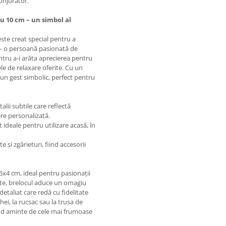
onjurător.
u 10 cm – un simbol al
este creat special pentru a
 – o persoană pasionată de
ntru a-i arăta aprecierea pentru
e de relaxare oferite. Cu un
e un gest simbolic, perfect pentru
alii subtile care reflectă
re personalizată.
 ideale pentru utilizare acasă, în
 și zgârieturi, fiind accesorii
x4 cm, ideal pentru pasionații
itate, brelocul aduce un omagiu
etaliat care redă cu fidelitate
chei, la rucsac sau la trusa de
ând aminte de cele mai frumoase