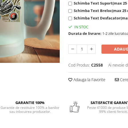
Schimba Text Suport(max 25 
Schimba Text Breloc(max 25 
Schimba Text Desfacator(max
IN STOC
Durata de livrare:
1-2 zile lucrato
ADAUG
Cod Produs:
C2558
Ai nevoie d
Adauga la Favorite
Cere 
GARANTIE 100%
SATISFACTIE GARAN
Garantie de restituire 100% a banilor
Peste 41000 de produse li
sau inlocuirea produselor.
99% clienti fericiti