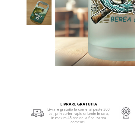
Cadouri Socri
Cadouri Fiu/Fiică
Cadouri Bunici
Cadouri Cumnați
Cadouri Pisici/Câini
Cadouri Meserii&Hobby
Cadouri Apicultori
Cadouri Avocati/Juristi
Cadouri Columbofili
Cadouri Doctori/Asistente
Cadouri Farmacisti
Cadouri Fotbalisti
LIVRARE GRATUITA
Livrare gratuita la comenzi peste 300
Cadouri Ingineri
Lei, prin curier rapid oriunde in tara,
in maxim 48 ore de la finalizarea
Cadouri Motociclisti
comenzii.
Cadouri Pescar