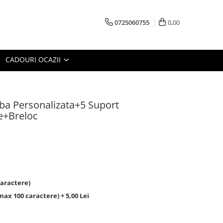
0725060755
0,00
CADOURI OCAZII
ba Personalizata+5 Suport
e+Breloc
aractere)
ax 100 caractere) + 5,00 Lei