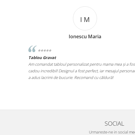
I M
Ionescu Maria
⭐️⭐️⭐️⭐️⭐️
Tablou Gravat
 ce ma
Am comandat tabloul personalizat pentru mama mea și a fost un
ste.
cadou incredibil! Designul a fost perfect, iar mesajul personalizat
 grija
a adus lacrimi de bucurie. Recomand cu căldură!
din
SOCIAL
Urmareste-ne in social me