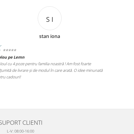
S I
stan iona
⭐️⭐️
⭐️⭐️⭐️⭐️⭐️
e Lemn
Tablou Nasi
 4 poze pentru familia noastră ! Am fost foarte
Cadoul perfect pentr
de livrare și de modul în care arată. O idee minunată
poze este foarte bine
ouri!
alegere excelentă!
SUPORT CLIENTI
L-V: 08:00-16:00