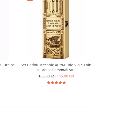
-22%
si Breloc
Set Cadou Mecanic Auto-Cutie Vin cu Vin
Set Cadou
si Breloc Personalizate
185,00 Lei
145,00 Lei
1