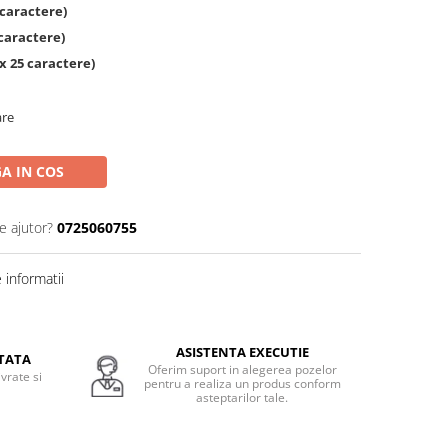
caractere)
caractere)
 25 caractere)
are
A IN COS
e ajutor?
0725060755
informatii
ASISTENTA EXECUTIE
TATA
Oferim suport in alegerea pozelor
vrate si
pentru a realiza un produs conform
.
asteptarilor tale.