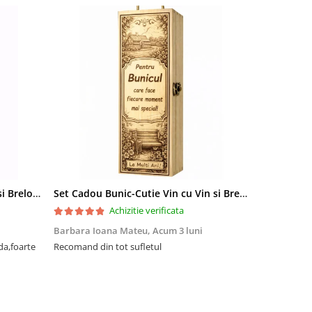
Set Cadou Sef-Cutie Vin cu Vin si Breloc Personalizate
Set Cadou Bunic-Cutie Vin cu Vin si Breloc Personalizate
Achizitie verificata
Barbara Ioana Mateu,
Acum 3 luni
Dani Cocan,
da,foarte
Recomand din tot sufletul
Foarte ,foar
cadou de senz