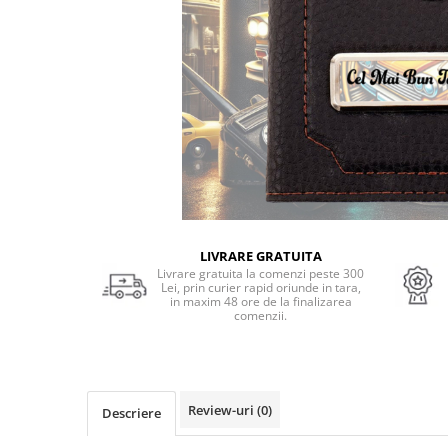
Cadouri Socri
Cadouri Fiu/Fiică
Cadouri Bunici
Cadouri Cumnați
Cadouri Pisici/Câini
Cadouri Meserii&Hobby
Cadouri Apicultori
Cadouri Avocati/Juristi
Cadouri Columbofili
LIVRARE GRATUITA
Livrare gratuita la comenzi peste 300
Cadouri Doctori/Asistente
Lei, prin curier rapid oriunde in tara,
in maxim 48 ore de la finalizarea
Cadouri Farmacisti
comenzii.
Cadouri Fotbalisti
Cadouri Ingineri
Cadouri Motociclisti
Review-uri
(0)
Descriere
Cadouri Pescar