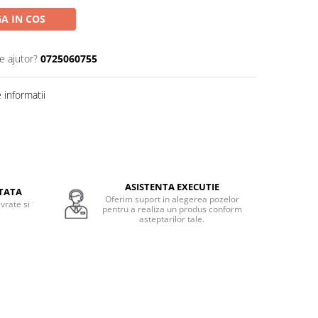
A IN COS
e ajutor?
0725060755
informatii
ASISTENTA EXECUTIE
TATA
Oferim suport in alegerea pozelor
vrate si
pentru a realiza un produs conform
.
asteptarilor tale.