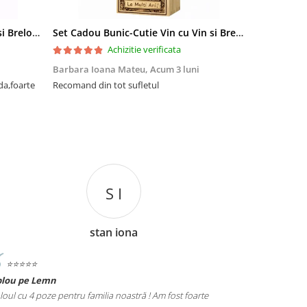
Set Cadou Sef-Cutie Vin cu Vin si Breloc Personalizate
Set Cadou Bunic-Cutie Vin cu Vin si Breloc Personalizate
Achizitie verificata
Barbara Ioana Mateu,
Acum 3 luni
Dani Cocan,
da,foarte
Recomand din tot sufletul
Foarte ,foar
cadou de senz
S I
stan iona
⭐️⭐️⭐️⭐️⭐️
⭐️⭐️⭐️⭐️⭐️
blou pe Lemn
Tablou Nasi
loul cu 4 poze pentru familia noastră ! Am fost foarte
Cadoul perfect