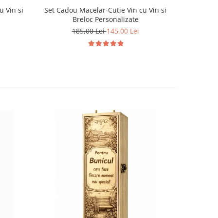
u Vin si
Set Cadou Macelar-Cutie Vin cu Vin si
Set Cadou
Breloc Personalizate
185,00 Lei
145,00 Lei
1