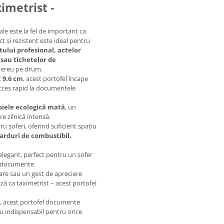
imetrist -
le este la fel de important ca
t și rezistent este ideal pentru
ului profesional, actelor
 sau tichetelor de
 mereu pe drum.
x 9.6 cm
, acest portofel încape
acces rapid la documentele
piele ecologică mată
, un
re zilnică intensă.
u șoferi, oferind suficient spațiu
arduri de combustibil,
elegant, perfect pentru un șofer
la documente.
are sau un gest de apreciere
ză ca taximetrist – acest portofel
gi, acest portofel documente
riu indispensabil pentru orice