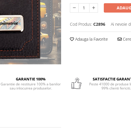
ADAUG
Cod Produs:
C2896
Ai nevoie d
Adauga la Favorite
Cere 
GARANTIE 100%
SATISFACTIE GARAN
Garantie de restituire 100% a banilor
Peste 41000 de produse li
sau inlocuirea produselor.
99% clienti fericiti