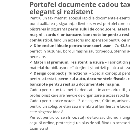
Portofel documente cadou tax
Cadouri Politisti
elegant și rezistent
Cadouri Pompieri
Pentru un taximetrist, accesul rapid la documentele esenția
Cadouri Soferi/Mecanici
punctualitatea și siguranța clienților. Acest portofel compac
păstrarea în siguranță
permisului de conducere, atestat
Cadouri Stomatologi
mașinii, cardurilor bancare, bancnotelor pentru rest
combustibil
, fiind un accesoriu indispensabil pentru cei
Cadouri Stylisti
✔
Dimensiuni ideale pentru transport ușor
– Cu
13.8 
Cadouri Tractoristi
perfect în buzunar, bordul mașinii sau torpedou, oferind 
necesare.
Cadouri Vanatori/Padurari
✔
Material premium, rezistent la uzură
– Fabricat din
material durabil, ușor de întreținut și potrivit pentru utiliza
Cadre Didactice
✔
Design compact și funcțional
– Special conceput pentr
pentru
atestat, permisul auto, documentele fiscale, c
bancnote pentru rest sau documentele mașinii
.
Cadou pentru un taximetrist dedicat – Un accesoriu util și 
profesionist care are nevoie de organizare și acces rapid 
Cadou pentru orice ocazie – Zi de naștere, Crăciun, anivers
pentru un coleg, prieten sau membru al familiei care lucrea
este alegerea ideală.
Perfect pentru curse zilnice, stații de taxi sau drumuri lun
asigură ordine, protecție și un plus de stil, fiind un acceso
taximetrist.