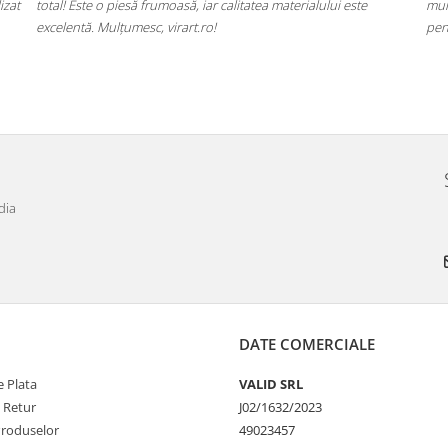
izat
total! Este o piesă frumoasă, iar calitatea materialului este
mul
excelentă. Mulțumesc, virart.ro!
pen
dia
DATE COMERCIALE
 Plata
VALID SRL
e Retur
J02/1632/2023
Produselor
49023457