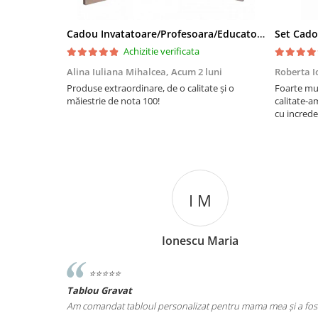
Cadou Invatatoare/Profesoara/Educatoare "Catalogul Amintirilor"
Achizitie verificata
Alina Iuliana Mihalcea,
Acum 2 luni
Roberta I
Produse extraordinare, de o calitate și o
Foarte mu
măiestrie de nota 100!
calitate-a
cu increde
I M
Ionescu Maria
⭐️⭐️⭐️⭐️⭐️
Tablou Gravat
iut de ce ma
Am comandat tabloul personalizat pentru mama mea și a fos