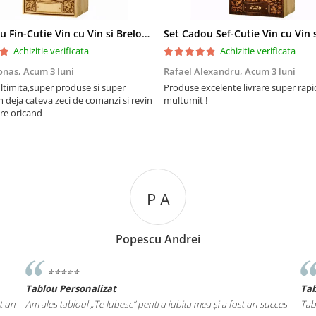
Set Cadou Fin-Cutie Vin cu Vin si Breloc Personalizate
Achizitie verificata
Achizitie verificata
onas,
Acum 3 luni
Rafael Alexandru,
Acum 3 luni
ltimita,super produse si super
Produse excelente livrare super rapi
m deja cateva zeci de comanzi si revin
multumit !
re oricand
P A
Popescu Andrei
⭐️⭐️⭐️⭐️⭐️
Tablou Personalizat
Ta
t un
Am ales tabloul „Te Iubesc” pentru iubita mea și a fost un succes
Tab