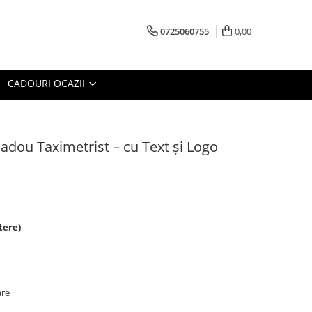
0725060755
0,00
CADOURI OCAZII
Cadou Taximetrist – cu Text și Logo
tere)
are