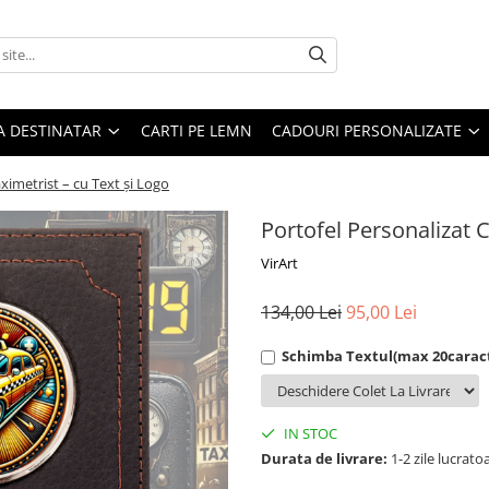
A DESTINATAR
CARTI PE LEMN
CADOURI PERSONALIZATE
ximetrist – cu Text și Logo
Portofel Personalizat 
VirArt
134,00 Lei
95,00 Lei
Schimba Textul(max 20carac
IN STOC
Durata de livrare:
1-2 zile lucrato