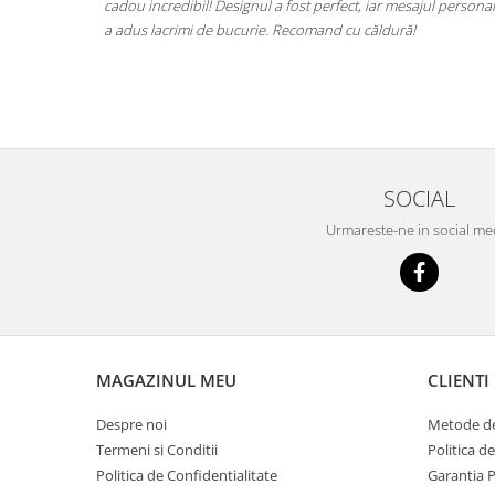
at ce este.
cadou incredibil! Designul a fost perfect, iar mesajul personal
at fara grija
a adus lacrimi de bucurie. Recomand cu căldură!
il una din
SOCIAL
Urmareste-ne in social me
MAGAZINUL MEU
CLIENTI
Despre noi
Metode de
Termeni si Conditii
Politica d
Politica de Confidentialitate
Garantia 