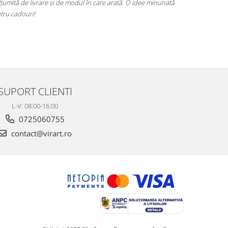
țumită de livrare și de modul în care arată. O idee minunată
poze este foar
tru cadouri!
alegere excel
SUPORT CLIENTI
L-V: 08:00-16:00
0725060755
contact@virart.ro