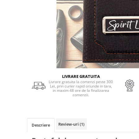
Cadouri Socri
Cadouri Fiu/Fiică
Cadouri Bunici
Cadouri Cumnați
Cadouri Pisici/Câini
Cadouri Meserii&Hobby
Cadouri Apicultori
Cadouri Avocati/Juristi
LIVRARE GRATUITA
Cadouri Columbofili
Livrare gratuita la comenzi peste 300
Lei, prin curier rapid oriunde in tara,
Cadouri Doctori/Asistente
in maxim 48 ore de la finalizarea
comenzii.
Cadouri Farmacisti
Cadouri Fotbalisti
Cadouri Ingineri
Review-uri
(1)
Cadouri Motociclisti
Descriere
Cadouri Pescar