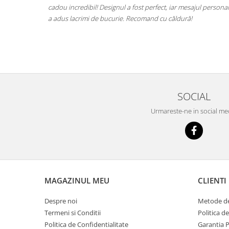
at ce este.
cadou incredibil! Designul a fost perfect, iar mesajul personal
at fara grija
a adus lacrimi de bucurie. Recomand cu căldură!
il una din
SOCIAL
Urmareste-ne in social me
MAGAZINUL MEU
CLIENTI
Despre noi
Metode de
Termeni si Conditii
Politica d
Politica de Confidentialitate
Garantia 