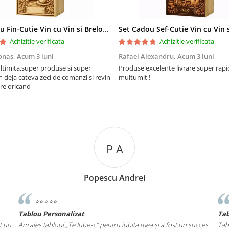
Set Cadou Fin-Cutie Vin cu Vin si Breloc Personalizate
Achizitie verificata
Achizitie verificata
onas,
Acum 3 luni
Rafael Alexandru,
Acum 3 luni
ltimita,super produse si super
Produse excelente livrare super rapi
m deja cateva zeci de comanzi si revin
multumit !
re oricand
P A
Popescu Andrei
⭐️⭐️⭐️⭐️⭐️
Tablou Personalizat
Ta
t un
Am ales tabloul „Te Iubesc” pentru iubita mea și a fost un succes
Tab