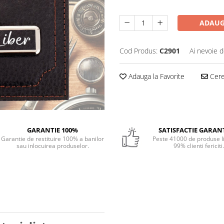
ADAUG
Cod Produs:
C2901
Ai nevoie d
Adauga la Favorite
Cere 
GARANTIE 100%
SATISFACTIE GARAN
Garantie de restituire 100% a banilor
Peste 41000 de produse li
sau inlocuirea produselor.
99% clienti fericiti