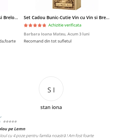
Set Cadou Sef-Cutie Vin cu Vin si Breloc Personalizate
Set Cadou Bunic-Cutie Vin cu Vin si Breloc Personalizate
Achizitie verificata
Barbara Ioana Mateu,
Acum 3 luni
Dani Cocan,
da,foarte
Recomand din tot sufletul
Foarte ,foar
cadou de senz
S I
stan iona
⭐️⭐️⭐️⭐️⭐️
⭐️⭐️⭐️⭐️⭐️
blou pe Lemn
Tablou Nasi
loul cu 4 poze pentru familia noastră ! Am fost foarte
Cadoul perfect