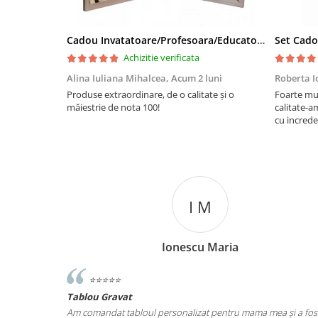
Cadou Invatatoare/Profesoara/Educatoare "Catalogul Amintirilor"
Achizitie verificata
Alina Iuliana Mihalcea,
Acum 2 luni
Roberta I
Produse extraordinare, de o calitate și o
Foarte mu
măiestrie de nota 100!
calitate-a
cu increde
I M
Ionescu Maria
⭐️⭐️⭐️⭐️⭐️
Tablou Gravat
iut de ce ma
Am comandat tabloul personalizat pentru mama mea și a fos