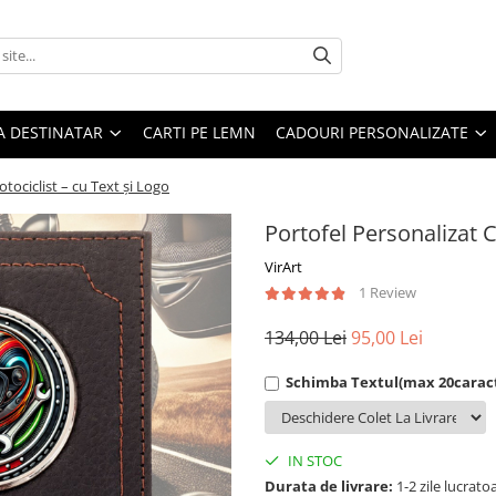
A DESTINATAR
CARTI PE LEMN
CADOURI PERSONALIZATE
tociclist – cu Text și Logo
Portofel Personalizat 
VirArt
1 Review
134,00 Lei
95,00 Lei
Schimba Textul(max 20carac
IN STOC
Durata de livrare:
1-2 zile lucrato