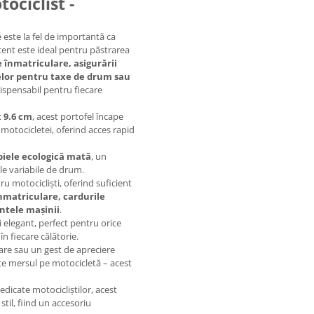
ciclist -
este la fel de importantă ca
tent este ideal pentru păstrarea
 înmatriculare, asigurării
elor pentru taxe de drum sau
dispensabil pentru fiecare
x 9.6 cm
, acest portofel încape
 motocicletei, oferind acces rapid
piele ecologică mată
, un
iile variabile de drum.
u motocicliști, oferind suficient
nmatriculare, cardurile
ntele mașinii
.
 elegant, perfect pentru orice
în fiecare călătorie.
are sau un gest de apreciere
te mersul pe motocicletă – acest
icate motocicliștilor, acest
til, fiind un accesoriu