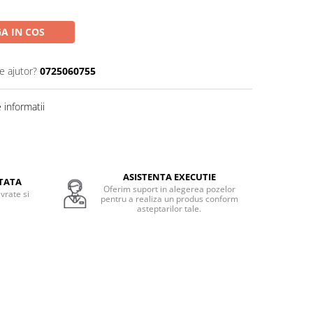
A IN COS
e ajutor?
0725060755
informatii
ASISTENTA EXECUTIE
TATA
Oferim suport in alegerea pozelor
vrate si
pentru a realiza un produs conform
.
asteptarilor tale.