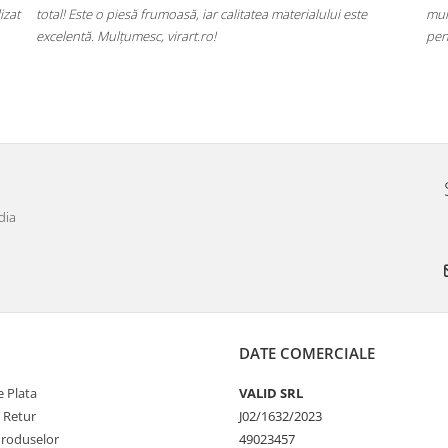
izat
total! Este o piesă frumoasă, iar calitatea materialului este
mul
excelentă. Mulțumesc, virart.ro!
pen
dia
DATE COMERCIALE
 Plata
VALID SRL
e Retur
J02/1632/2023
Produselor
49023457