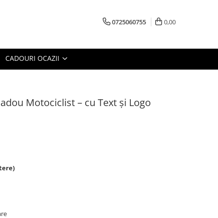
0725060755
0,00
CADOURI OCAZII
Cadou Motociclist – cu Text și Logo
tere)
are