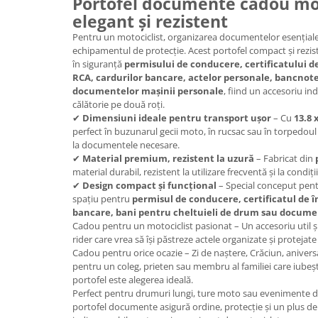
Portofel documente cadou moto
Cadouri Politisti
elegant și rezistent
Cadouri Pompieri
Pentru un motociclist, organizarea documentelor esențiale 
echipamentul de protecție. Acest portofel compact și rezis
Cadouri Soferi/Mecanici
în siguranță
permisului de conducere, certificatului de
RCA, cardurilor bancare, actelor personale, bancnot
Cadouri Stomatologi
documentelor mașinii personale
, fiind un accesoriu in
Cadouri Stylisti
călătorie pe două roți.
✔
Dimensiuni ideale pentru transport ușor
– Cu
13.8 
Cadouri Tractoristi
perfect în buzunarul gecii moto, în rucsac sau în torpedoul
Cadouri Vanatori/Padurari
la documentele necesare.
✔
Material premium, rezistent la uzură
– Fabricat din
Cadre Didactice
material durabil, rezistent la utilizare frecventă și la condiț
✔
Design compact și funcțional
– Special conceput pentr
spațiu pentru
permisul de conducere, certificatul de î
bancare, bani pentru cheltuieli de drum sau docume
Cadou pentru un motociclist pasionat – Un accesoriu util și
rider care vrea să își păstreze actele organizate și protejate 
Cadou pentru orice ocazie – Zi de naștere, Crăciun, anivers
pentru un coleg, prieten sau membru al familiei care iubeș
portofel este alegerea ideală.
Perfect pentru drumuri lungi, ture moto sau evenimente ded
portofel documente asigură ordine, protecție și un plus de s