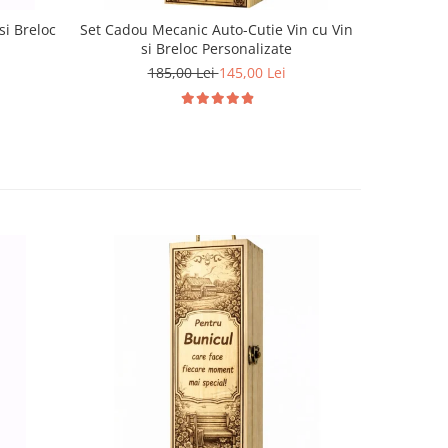
si Breloc
Set Cadou Mecanic Auto-Cutie Vin cu Vin
Set Cadou
si Breloc Personalizate
185,00 Lei
145,00 Lei
1