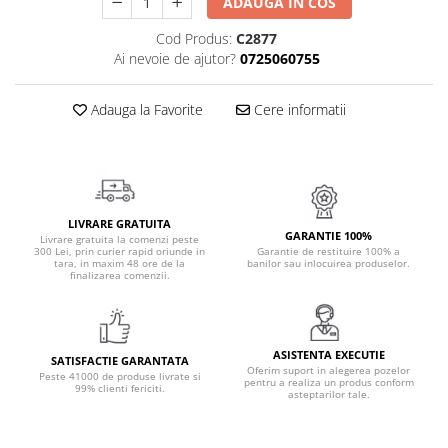
ADAUGA IN COS
Cadouri Politisti
Cod Produs:
C2877
Cadouri Pompieri
Ai nevoie de ajutor?
0725060755
Cadouri Soferi/Mecanici
Adauga la Favorite
Cere informatii
Cadouri Stomatologi
Cadouri Stylisti
Cadouri Tractoristi
Cadouri Vanatori/Padurari
LIVRARE GRATUITA
Cadre Didactice
GARANTIE 100%
Livrare gratuita la comenzi peste
300 Lei, prin curier rapid oriunde in
Garantie de restituire 100% a
tara, in maxim 48 ore de la
banilor sau inlocuirea produselor.
finalizarea comenzii.
ASISTENTA EXECUTIE
SATISFACTIE GARANTATA
Oferim suport in alegerea pozelor
Peste 41000 de produse livrate si
pentru a realiza un produs conform
99% clienti fericiti.
asteptarilor tale.