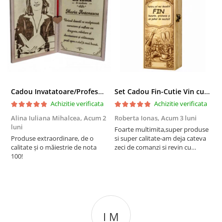
Cadou Invatatoare/Profesoara/Educatoare "Catalogul Amintirilor"
Set Cadou Fin-Cutie Vin cu Vin si Breloc Personalizate
Achizitie verificata
Achizitie verificata
Alina Iuliana Mihalcea,
Acum 2
Roberta Ionas,
Acum 3 luni
R
luni
Foarte multimita,super produse
P
Produse extraordinare, de o
si super calitate-am deja cateva
r
calitate și o măiestrie de nota
zeci de comanzi si revin cu
100!
incredere oricand
I M