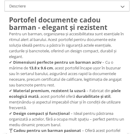
Descriere
Portofel documente cadou
barman - elegant și rezistent
Pentru un barman, organizarea și accesibilitatea sunt esențiale în
ritmul alert al barului. Acest portofel pentru documente este
soluția ideală pentru a păstra în siguranță actele esențiale,
cardurile și bancnotele, oferind un design compact, durabil și
elegant.
✔
Dimensiuni perfecte pentru un barman activ
– Cu o
mărime de
13.8 x 9.6 cm
, acest portofel încape ușor în buzunar
sau în sertarul barului, asigurând acces rapid la documentele
necesare, precum certificatul de calificare, legitimația de angajat
sau bancnote pentru rest.
✔
Material premium, rezistent la uzură
– Fabricat din
piele
ecologică mată
, acest portofel oferă
durabilitate și stil
,
menținându-și aspectul impecabil chiar și în condiții de utilizare
frecventă.
✔
Design compact și funcțional
– Ideal pentru păstrarea
organizată a actelor, fără a ocupa mult spațiu – perfect pentru un
mediu dinamic precum barul.
🍸
Cadou pentru un barman pasionat
– Oferă acest portofel