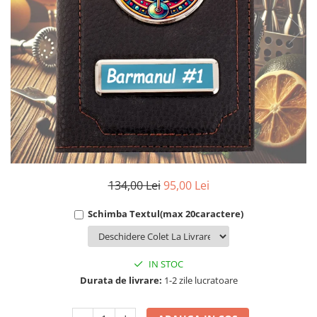
Cadouri Socri
Cadouri Fiu/Fiică
Cadouri Bunici
Cadouri Cumnați
Cadouri Pisici/Câini
Cadouri Meserii&Hobby
Cadouri Apicultori
Cadouri Avocati/Juristi
Cadouri Columbofili
134,00 Lei
95,00 Lei
Cadouri Doctori/Asistente
Schimba Textul(max 20caractere)
Cadouri Farmacisti
Cadouri Fotbalisti
Cadouri Ingineri
IN STOC
Durata de livrare:
1-2 zile lucratoare
Cadouri Motociclisti
Cadouri Pescar