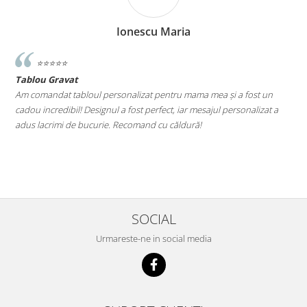
Ionescu Maria
⭐️⭐️⭐️⭐️⭐️
Tablou Gravat
T
a
Am comandat tabloul personalizat pentru mama mea și a fost un
A
cadou incredibil! Designul a fost perfect, iar mesajul personalizat a
E
adus lacrimi de bucurie. Recomand cu căldură!
M
le
SOCIAL
Urmareste-ne in social media