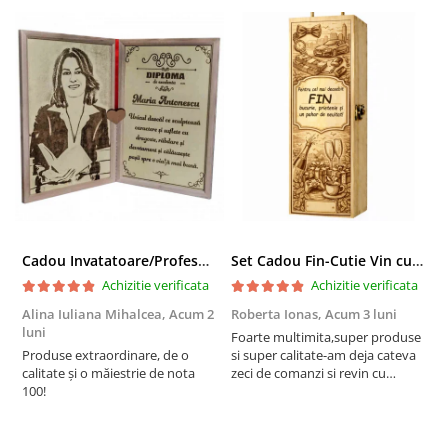
Cadou Invatatoare/Profesoara/Educatoare "Catalogul Amintirilor"
Set Cadou Fin-Cutie Vin cu Vin si Breloc Personalizate
Achizitie verificata
Achizitie verificata
Alina Iuliana Mihalcea,
Acum 2
Roberta Ionas,
Acum 3 luni
R
luni
Foarte multimita,super produse
P
Produse extraordinare, de o
si super calitate-am deja cateva
r
calitate și o măiestrie de nota
zeci de comanzi si revin cu
100!
incredere oricand