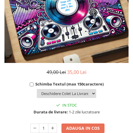
Cadouri Socri
Cadouri Fiu/Fiică
Cadouri Bunici
Cadouri Cumnați
Cadouri Pisici/Câini
Cadouri Meserii&Hobby
Cadouri Apicultori
Cadouri Avocati/Juristi
49,00 Lei
35,00 Lei
Cadouri Columbofili
Cadouri Doctori/Asistente
Schimba Textul (max 150caractere)
Cadouri Farmacisti
Cadouri Fotbalisti
IN STOC
Cadouri Ingineri
Durata de livrare:
1-2 zile lucratoare
Cadouri Motociclisti
ADAUGA IN COS
Cadouri Pescar