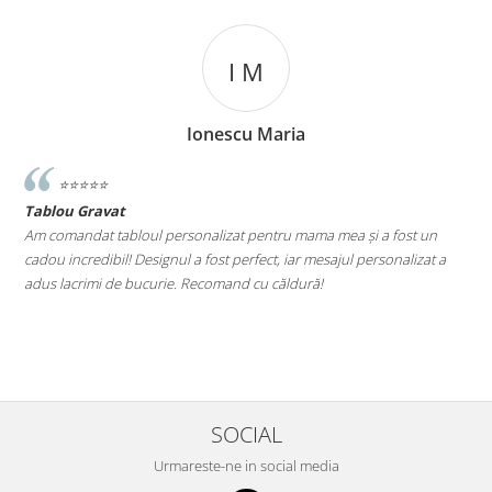
I M
Ionescu Maria
⭐️⭐️⭐️⭐️⭐️
Tablou Gravat
T
a
Am comandat tabloul personalizat pentru mama mea și a fost un
A
cadou incredibil! Designul a fost perfect, iar mesajul personalizat a
E
adus lacrimi de bucurie. Recomand cu căldură!
M
le
SOCIAL
Urmareste-ne in social media