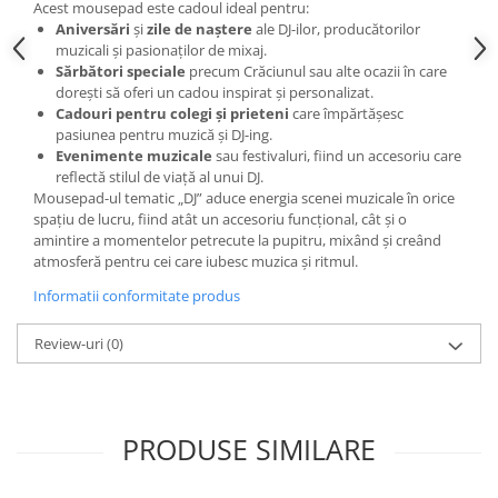
Acest mousepad este cadoul ideal pentru:
Aniversări
și
zile de naștere
ale DJ-ilor, producătorilor
muzicali și pasionaților de mixaj.
Sărbători speciale
precum Crăciunul sau alte ocazii în care
dorești să oferi un cadou inspirat și personalizat.
Cadouri pentru colegi și prieteni
care împărtășesc
pasiunea pentru muzică și DJ-ing.
Evenimente muzicale
sau festivaluri, fiind un accesoriu care
reflectă stilul de viață al unui DJ.
Mousepad-ul tematic „DJ” aduce energia scenei muzicale în orice
spațiu de lucru, fiind atât un accesoriu funcțional, cât și o
amintire a momentelor petrecute la pupitru, mixând și creând
atmosferă pentru cei care iubesc muzica și ritmul.
Informatii conformitate produs
Review-uri
(0)
PRODUSE SIMILARE