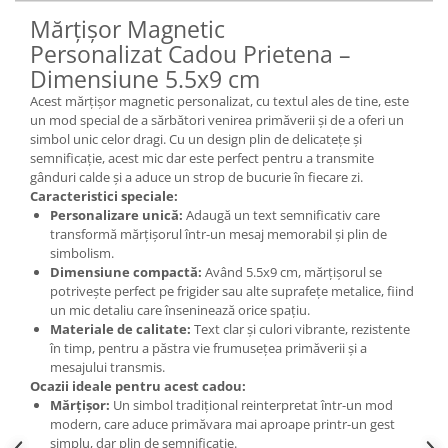
Mărțișor Magnetic
Personalizat Cadou Prietena –
Dimensiune 5.5x9 cm
Acest mărțișor magnetic personalizat, cu textul ales de tine, este
un mod special de a sărbători venirea primăverii și de a oferi un
simbol unic celor dragi. Cu un design plin de delicatețe și
semnificație, acest mic dar este perfect pentru a transmite
gânduri calde și a aduce un strop de bucurie în fiecare zi.
Caracteristici speciale:
Personalizare unică:
Adaugă un text semnificativ care
transformă mărțișorul într-un mesaj memorabil și plin de
simbolism.
Dimensiune compactă:
Având 5.5x9 cm, mărțișorul se
potrivește perfect pe frigider sau alte suprafețe metalice, fiind
un mic detaliu care înseninează orice spațiu.
Materiale de calitate:
Text clar și culori vibrante, rezistente
în timp, pentru a păstra vie frumusețea primăverii și a
mesajului transmis.
Ocazii ideale pentru acest cadou:
Mărțișor:
Un simbol tradițional reinterpretat într-un mod
modern, care aduce primăvara mai aproape printr-un gest
simplu, dar plin de semnificație.