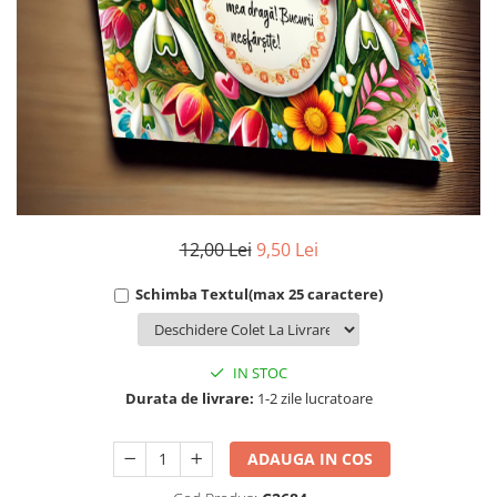
Cadouri Socri
Cadouri Fiu/Fiică
Cadouri Bunici
Cadouri Cumnați
Cadouri Pisici/Câini
Cadouri Meserii&Hobby
Cadouri Apicultori
Cadouri Avocati/Juristi
12,00 Lei
9,50 Lei
Cadouri Columbofili
Schimba Textul(max 25 caractere)
Cadouri Doctori/Asistente
Cadouri Farmacisti
IN STOC
Cadouri Fotbalisti
Durata de livrare:
1-2 zile lucratoare
Cadouri Ingineri
Cadouri Motociclisti
ADAUGA IN COS
Cadouri Pescar