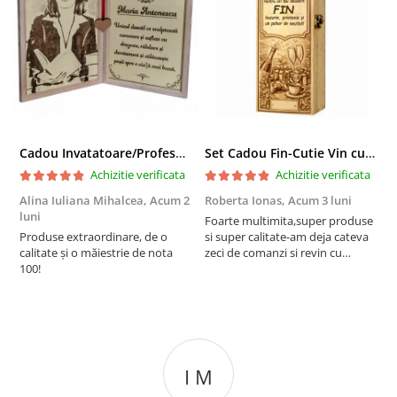
Cadou Invatatoare/Profesoara/Educatoare "Catalogul Amintirilor"
Set Cadou Fin-Cutie Vin cu Vin si Breloc Personalizate
Achizitie verificata
Achizitie verificata
Alina Iuliana Mihalcea,
Acum 2
Roberta Ionas,
Acum 3 luni
R
luni
Foarte multimita,super produse
P
Produse extraordinare, de o
si super calitate-am deja cateva
r
calitate și o măiestrie de nota
zeci de comanzi si revin cu
100!
incredere oricand
I M