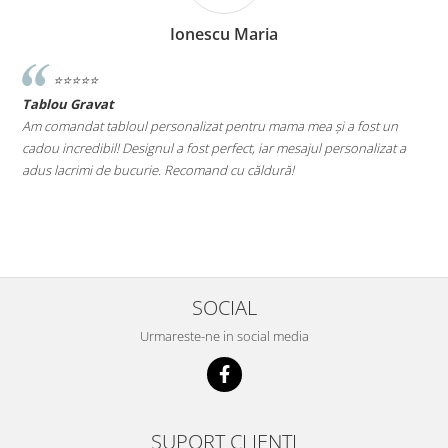
Ionescu Maria
⭐️⭐️⭐️⭐️⭐️
Tablou Gravat
T
a
Am comandat tabloul personalizat pentru mama mea și a fost un
A
cadou incredibil! Designul a fost perfect, iar mesajul personalizat a
E
adus lacrimi de bucurie. Recomand cu căldură!
M
le
SOCIAL
Urmareste-ne in social media
SUPORT CLIENTI