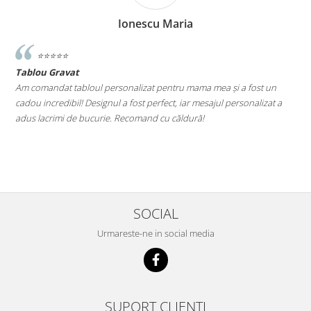
Ionescu Maria
⭐️⭐️⭐️⭐️⭐️
Tablou Gravat
T
a
Am comandat tabloul personalizat pentru mama mea și a fost un
A
cadou incredibil! Designul a fost perfect, iar mesajul personalizat a
E
adus lacrimi de bucurie. Recomand cu căldură!
M
le
SOCIAL
Urmareste-ne in social media
SUPORT CLIENTI