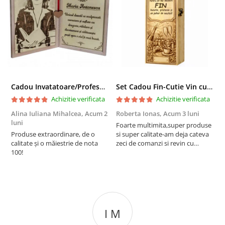
Cadou Invatatoare/Profesoara/Educatoare "Catalogul Amintirilor"
Set Cadou Fin-Cutie Vin cu Vin si Breloc Personalizate
Achizitie verificata
Achizitie verificata
Alina Iuliana Mihalcea,
Acum 2
Roberta Ionas,
Acum 3 luni
R
luni
Foarte multimita,super produse
P
Produse extraordinare, de o
si super calitate-am deja cateva
r
calitate și o măiestrie de nota
zeci de comanzi si revin cu
100!
incredere oricand
I M