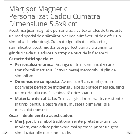
Mărțișor Magnetic
Personalizat Cadou Cumatra –
Dimensiune 5.5x9 cm
Acest mărțișor magnetic personalizat, cu textul ales de tine, este
un mod special de a sărbători venirea primăverii și de a oferi un
simbol unic celor dragi. Cu un design plin de delicatețe și
semnificație, acest mic dar este perfect pentru a transmite
gânduri calde și a aduce un strop de bucurie în fiecare zi.
Caracteristici speciale:
Personalizare unică:
Adaugă un text semnificativ care
transformă mărțișorul într-un mesaj memorabil și plin de
simbolism.
Dimensiune compactă:
Având 5.5x9 cm, mărțișorul se
potrivește perfect pe frigider sau alte suprafețe metalice, fiind
un mic detaliu care înseninează orice spațiu.
Materiale de calitate:
Text clar și culori vibrante, rezistente
în timp, pentru a păstra vie frumusețea primăverii și a
mesajului transmis.
Ocazii ideale pentru acest cadou:
Mărțișor:
Un simbol tradițional reinterpretat într-un mod
modern, care aduce primăvara mai aproape printr-un gest
simplu, dar plin de semnificație.