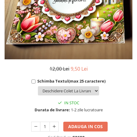
Cadouri Socri
Cadouri Fiu/Fiică
Cadouri Bunici
Cadouri Cumnați
Cadouri Pisici/Câini
Cadouri Meserii&Hobby
Cadouri Apicultori
Cadouri Avocati/Juristi
12,00 Lei
9,50 Lei
Cadouri Columbofili
Schimba Textul(max 25 caractere)
Cadouri Doctori/Asistente
Cadouri Farmacisti
IN STOC
Cadouri Fotbalisti
Durata de livrare:
1-2 zile lucratoare
Cadouri Ingineri
Cadouri Motociclisti
ADAUGA IN COS
Cadouri Pescar