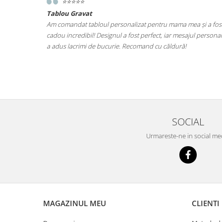
⭐️⭐️⭐️⭐️⭐️
Tablou Gravat
iut de ce ma
Am comandat tabloul personalizat pentru mama mea și a fos
at ce este.
cadou incredibil! Designul a fost perfect, iar mesajul personal
at fara grija
a adus lacrimi de bucurie. Recomand cu căldură!
il una din
SOCIAL
Urmareste-ne in social me
MAGAZINUL MEU
CLIENTI