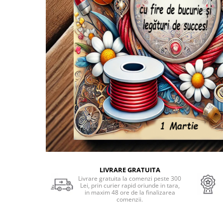
Cadouri Socri
Cadouri Fiu/Fiică
Cadouri Bunici
Cadouri Cumnați
Cadouri Pisici/Câini
Cadouri Meserii&Hobby
Cadouri Apicultori
Cadouri Avocati/Juristi
Cadouri Columbofili
Cadouri Doctori/Asistente
Cadouri Farmacisti
Cadouri Fotbalisti
LIVRARE GRATUITA
Livrare gratuita la comenzi peste 300
Cadouri Ingineri
Lei, prin curier rapid oriunde in tara,
in maxim 48 ore de la finalizarea
comenzii.
Cadouri Motociclisti
Cadouri Pescar