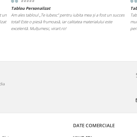
⭐️⭐️⭐️⭐️⭐️
Tablou Personalizat
Ta
t un
Am ales tabloul „Te Iubesc” pentru iubita mea și a fost un succes
Tab
izat
total! Este o piesă frumoasă, iar calitatea materialului este
mul
excelentă. Mulțumesc, virart.ro!
pen
dia
DATE COMERCIALE