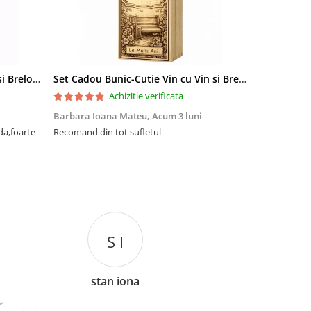
Set Cadou Sef-Cutie Vin cu Vin si Breloc Personalizate
Set Cadou Bunic-Cutie Vin cu Vin si Breloc Personalizate
Achizitie verificata
Barbara Ioana Mateu,
Acum 3 luni
Dani Cocan,
da,foarte
Recomand din tot sufletul
Foarte ,foar
cadou de senz
S I
stan iona