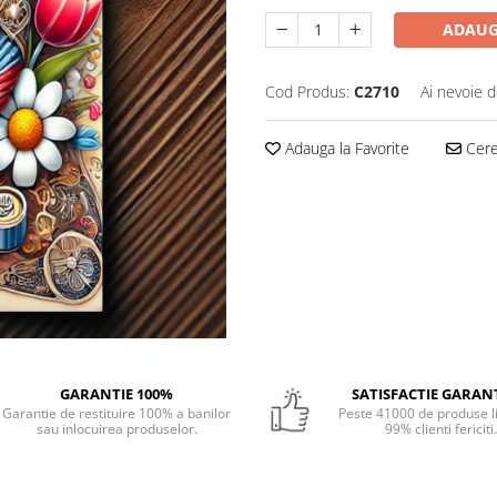
ADAUG
Cod Produs:
C2710
Ai nevoie d
Adauga la Favorite
Cere 
GARANTIE 100%
SATISFACTIE GARAN
Garantie de restituire 100% a banilor
Peste 41000 de produse li
sau inlocuirea produselor.
99% clienti fericiti