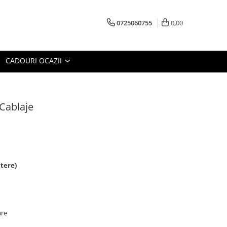
0725060755
0,00
CADOURI OCAZII
Cablaje
tere)
are