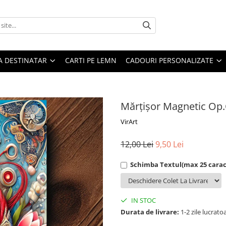
A DESTINATAR
CARTI PE LEMN
CADOURI PERSONALIZATE
Mărțișor Magnetic Op.
VirArt
12,00 Lei
9,50 Lei
Schimba Textul(max 25 carac
IN STOC
Durata de livrare:
1-2 zile lucrato