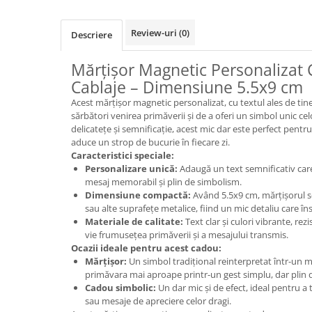
Cadouri Politisti
Review-uri
(0)
Cadouri Pompieri
Descriere
Cadouri Soferi/Mecanici
Mărțișor Magnetic Personalizat
Cadouri Stomatologi
Cablaje – Dimensiune 5.5x9 cm
Cadouri Stylisti
Acest mărțișor magnetic personalizat, cu textul ales de tin
sărbători venirea primăverii și de a oferi un simbol unic cel
Cadouri Tractoristi
delicatețe și semnificație, acest mic dar este perfect pentr
Cadouri Vanatori/Padurari
aduce un strop de bucurie în fiecare zi.
Caracteristici speciale:
Cadre Didactice
Personalizare unică:
Adaugă un text semnificativ car
mesaj memorabil și plin de simbolism.
Dimensiune compactă:
Având 5.5x9 cm, mărțișorul se
sau alte suprafețe metalice, fiind un mic detaliu care în
Materiale de calitate:
Text clar și culori vibrante, rez
vie frumusețea primăverii și a mesajului transmis.
Ocazii ideale pentru acest cadou:
Mărțișor:
Un simbol tradițional reinterpretat într-un
primăvara mai aproape printr-un gest simplu, dar plin d
Cadou simbolic:
Un dar mic și de efect, ideal pentru a
sau mesaje de apreciere celor dragi.