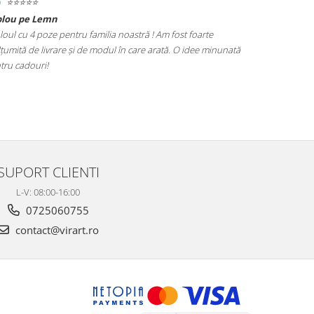
⭐️⭐️⭐️⭐️⭐️
⭐️⭐️⭐️⭐️⭐️
blou pe Lemn
Tablou Nasi
loul cu 4 poze pentru familia noastră ! Am fost foarte
Cadoul perfect
țumită de livrare și de modul în care arată. O idee minunată
poze este foar
tru cadouri!
alegere excel
SUPORT CLIENTI
L-V: 08:00-16:00
0725060755
contact@virart.ro