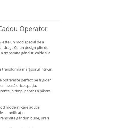
 Cadou Operator
e, este un mod special de a
or dragi. Cu un design plin de
u a transmite gânduri calde și a
e transformă mărțișorul într-un
 potrivește perfect pe frigider
seninează orice spațiu.
istente în timp, pentru a păstra
 mod modern, care aduce
e semnificație.
 transmite gânduri bune, urări