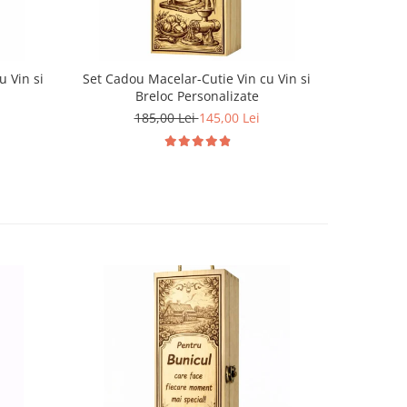
u Vin si
Set Cadou Macelar-Cutie Vin cu Vin si
Set Cadou
Breloc Personalizate
185,00 Lei
145,00 Lei
1