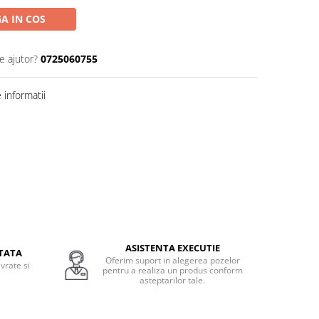
A IN COS
e ajutor?
0725060755
informatii
ASISTENTA EXECUTIE
TATA
Oferim suport in alegerea pozelor
vrate si
pentru a realiza un produs conform
.
asteptarilor tale.