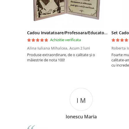
Cadou Invatatoare/Profesoara/Educatoare "Catalogul Amintirilor"
Achizitie verificata
Alina Iuliana Mihalcea,
Acum 2 luni
Roberta I
Produse extraordinare, de o calitate și o
Foarte mu
măiestrie de nota 100!
calitate-a
cu increde
I M
Ionescu Maria