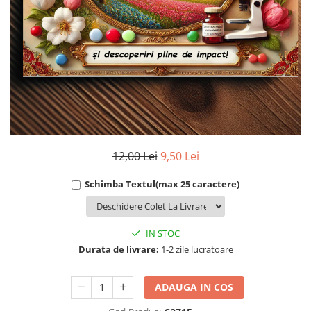
Cadouri Socri
Cadouri Fiu/Fiică
Cadouri Bunici
Cadouri Cumnați
Cadouri Pisici/Câini
Cadouri Meserii&Hobby
Cadouri Apicultori
Cadouri Avocati/Juristi
12,00 Lei
9,50 Lei
Cadouri Columbofili
Schimba Textul(max 25 caractere)
Cadouri Doctori/Asistente
Cadouri Farmacisti
IN STOC
Cadouri Fotbalisti
Durata de livrare:
1-2 zile lucratoare
Cadouri Ingineri
Cadouri Motociclisti
ADAUGA IN COS
Cadouri Pescar