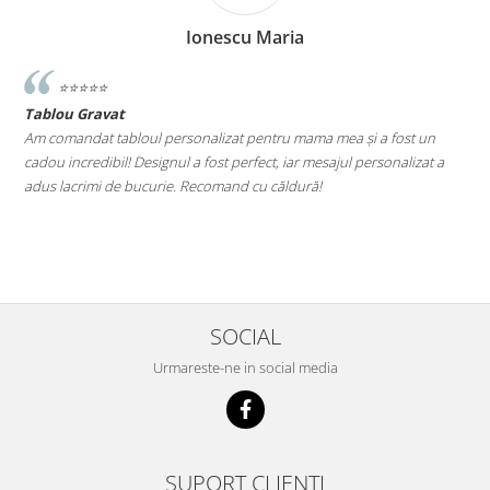
Ionescu Maria
⭐️⭐️⭐️⭐️⭐️
Tablou Gravat
T
a
Am comandat tabloul personalizat pentru mama mea și a fost un
A
cadou incredibil! Designul a fost perfect, iar mesajul personalizat a
E
adus lacrimi de bucurie. Recomand cu căldură!
M
le
SOCIAL
Urmareste-ne in social media
SUPORT CLIENTI