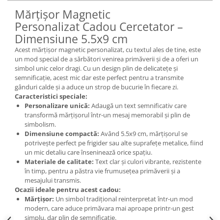
Mărțișor Magnetic
Personalizat Cadou Cercetator –
Dimensiune 5.5x9 cm
Acest mărțișor magnetic personalizat, cu textul ales de tine, este
un mod special de a sărbători venirea primăverii și de a oferi un
simbol unic celor dragi. Cu un design plin de delicatețe și
semnificație, acest mic dar este perfect pentru a transmite
gânduri calde și a aduce un strop de bucurie în fiecare zi.
Caracteristici speciale:
Personalizare unică:
Adaugă un text semnificativ care
transformă mărțișorul într-un mesaj memorabil și plin de
simbolism.
Dimensiune compactă:
Având 5.5x9 cm, mărțișorul se
potrivește perfect pe frigider sau alte suprafețe metalice, fiind
un mic detaliu care înseninează orice spațiu.
Materiale de calitate:
Text clar și culori vibrante, rezistente
în timp, pentru a păstra vie frumusețea primăverii și a
mesajului transmis.
Ocazii ideale pentru acest cadou:
Mărțișor:
Un simbol tradițional reinterpretat într-un mod
modern, care aduce primăvara mai aproape printr-un gest
simplu, dar plin de semnificație.