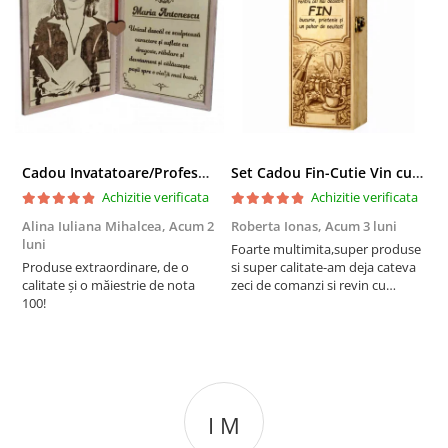
Cadou Invatatoare/Profesoara/Educatoare "Catalogul Amintirilor"
Set Cadou Fin-Cutie Vin cu Vin si Breloc Personalizate
Achizitie verificata
Achizitie verificata
Alina Iuliana Mihalcea,
Acum 2
Roberta Ionas,
Acum 3 luni
R
luni
Foarte multimita,super produse
P
Produse extraordinare, de o
si super calitate-am deja cateva
r
calitate și o măiestrie de nota
zeci de comanzi si revin cu
100!
incredere oricand
I M