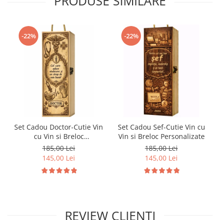
PRODUSE SIMILARE
-22%
-22%
Set Cadou Doctor-Cutie Vin
Set Cadou Sef-Cutie Vin cu
cu Vin si Breloc
Vin si Breloc Personalizate
Personalizate
185,00 Lei
185,00 Lei
145,00 Lei
145,00 Lei
REVIEW CLIENTI