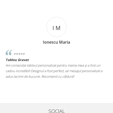
I M
Ionescu Maria
⭐️⭐️⭐️⭐️⭐️
Tablou Gravat
T
a
Am comandat tabloul personalizat pentru mama mea și a fost un
A
cadou incredibil! Designul a fost perfect, iar mesajul personalizat a
E
adus lacrimi de bucurie. Recomand cu căldură!
M
le
SOCIAL