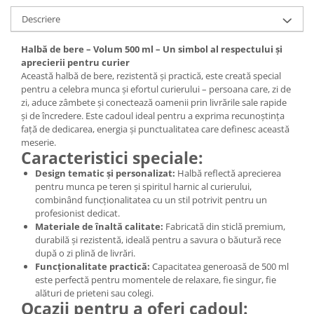
Descriere
Halbă de bere – Volum 500 ml – Un simbol al respectului și
aprecierii pentru curier
Această halbă de bere, rezistentă și practică, este creată special
pentru a celebra munca și efortul curierului – persoana care, zi de
zi, aduce zâmbete și conectează oamenii prin livrările sale rapide
și de încredere. Este cadoul ideal pentru a exprima recunoștința
față de dedicarea, energia și punctualitatea care definesc această
meserie.
Caracteristici speciale:
Design tematic și personalizat:
Halbă reflectă aprecierea
pentru munca pe teren și spiritul harnic al curierului,
combinând funcționalitatea cu un stil potrivit pentru un
profesionist dedicat.
Materiale de înaltă calitate:
Fabricată din sticlă premium,
durabilă și rezistentă, ideală pentru a savura o băutură rece
după o zi plină de livrări.
Funcționalitate practică:
Capacitatea generoasă de 500 ml
este perfectă pentru momentele de relaxare, fie singur, fie
alături de prieteni sau colegi.
Ocazii pentru a oferi cadoul: