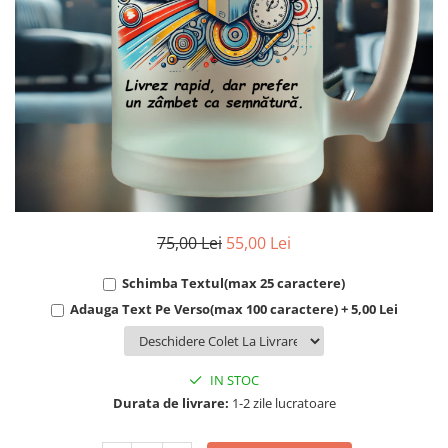
Cadouri Socri
Cadouri Fiu/Fiică
Cadouri Bunici
Cadouri Cumnați
Cadouri Pisici/Câini
Cadouri Meserii&Hobby
Cadouri Apicultori
Cadouri Avocati/Juristi
75,00 Lei
55,00 Lei
Cadouri Columbofili
Cadouri Doctori/Asistente
Schimba Textul(max 25 caractere)
Adauga Text Pe Verso(max 100 caractere) + 5,00 Lei
Cadouri Farmacisti
Cadouri Fotbalisti
Cadouri Ingineri
IN STOC
Cadouri Motociclisti
Durata de livrare:
1-2 zile lucratoare
Cadouri Pescar