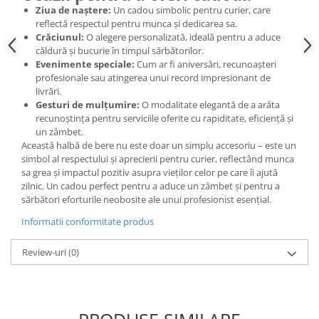
Ziua de naștere:
Un cadou simbolic pentru curier, care
reflectă respectul pentru munca și dedicarea sa.
Crăciunul:
O alegere personalizată, ideală pentru a aduce
căldură și bucurie în timpul sărbătorilor.
Evenimente speciale:
Cum ar fi aniversări, recunoașteri
profesionale sau atingerea unui record impresionant de
livrări.
Gesturi de mulțumire:
O modalitate elegantă de a arăta
recunoștința pentru serviciile oferite cu rapiditate, eficiență și
un zâmbet.
Această halbă de bere nu este doar un simplu accesoriu – este un
simbol al respectului și aprecierii pentru curier, reflectând munca
sa grea și impactul pozitiv asupra vieților celor pe care îi ajută
zilnic. Un cadou perfect pentru a aduce un zâmbet și pentru a
sărbători eforturile neobosite ale unui profesionist esențial.
Informatii conformitate produs
Review-uri
(0)