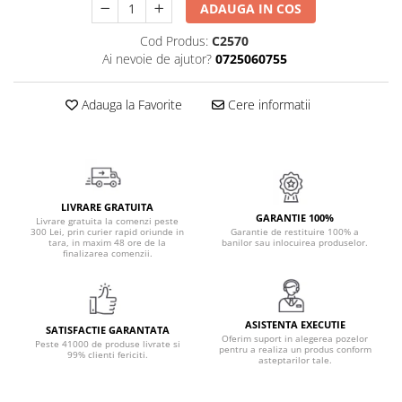
ADAUGA IN COS
Cadouri Politisti
Cod Produs:
C2570
Cadouri Pompieri
Ai nevoie de ajutor?
0725060755
Cadouri Soferi/Mecanici
Cadouri Stomatologi
Adauga la Favorite
Cere informatii
Cadouri Stylisti
Cadouri Tractoristi
Cadouri Vanatori/Padurari
LIVRARE GRATUITA
Cadre Didactice
GARANTIE 100%
Livrare gratuita la comenzi peste
300 Lei, prin curier rapid oriunde in
Garantie de restituire 100% a
tara, in maxim 48 ore de la
banilor sau inlocuirea produselor.
finalizarea comenzii.
ASISTENTA EXECUTIE
SATISFACTIE GARANTATA
Oferim suport in alegerea pozelor
Peste 41000 de produse livrate si
pentru a realiza un produs conform
99% clienti fericiti.
asteptarilor tale.