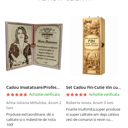
Cadou Invatatoare/Profesoara/Educatoare "Catalogul Amintirilor"
Set Cadou Fin-Cutie Vin cu Vin si Breloc Personalizate
Achizitie verificata
Achizitie verificata
Alina Iuliana Mihalcea,
Acum 2
Roberta Ionas,
Acum 3 luni
R
luni
Foarte multimita,super produse
P
Produse extraordinare, de o
si super calitate-am deja cateva
r
calitate și o măiestrie de nota
zeci de comanzi si revin cu
100!
incredere oricand