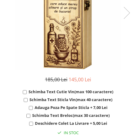
Cadouri Socri
Cadouri Fiu/Fiică
Cadouri Bunici
Cadouri Cumnați
Cadouri Pisici/Câini
Cadouri Meserii&Hobby
Cadouri Apicultori
Cadouri Avocati/Juristi
Cadouri Columbofili
185,00 Lei
145,00 Lei
Cadouri Doctori/Asistente
Schimba Text Cutie Vin(max 100 caractere)
Cadouri Farmacisti
Schimba Text Sticla Vin(max 40 caractere)
Cadouri Fotbalisti
Adauga Poza Pe Spate Sticla + 7,00 Lei
Cadouri Ingineri
Schimba Text Breloc(max 30 caractere)
Cadouri Motociclisti
Deschidere Colet La Livrare + 5,00 Lei
Cadouri Pescar
IN STOC