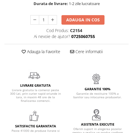
Durata de livrare:
1-2 zile lucratoare
Cadouri Politisti
Cadouri Pompieri
ADAUGA IN COS
Cadouri Soferi/Mecanici
Cod Produs:
C2154
Cadouri Stomatologi
Ai nevoie de ajutor?
0725060755
Cadouri Stylisti
Cadouri Tractoristi
Adauga la Favorite
Cere informatii
Cadouri Vanatori/Padurari
Cadre Didactice
LIVRARE GRATUITA
GARANTIE 100%
Livrare gratuita la comenzi peste
300 Lei, prin curier rapid oriunde in
Garantie de restituire 100% a
tara, in maxim 48 ore de la
banilor sau inlocuirea produselor.
finalizarea comenzii.
ASISTENTA EXECUTIE
SATISFACTIE GARANTATA
Oferim suport in alegerea pozelor
Peste 41000 de produse livrate si
pentru a realiza un produs conform