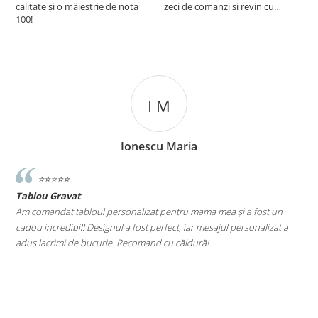
calitate și o măiestrie de nota
zeci de comanzi si revin cu
100!
incredere oricand
I M
Ionescu Maria
⭐️⭐️⭐️⭐️⭐️
Tablou Gravat
T
a
Am comandat tabloul personalizat pentru mama mea și a fost un
A
cadou incredibil! Designul a fost perfect, iar mesajul personalizat a
E
adus lacrimi de bucurie. Recomand cu căldură!
M
le