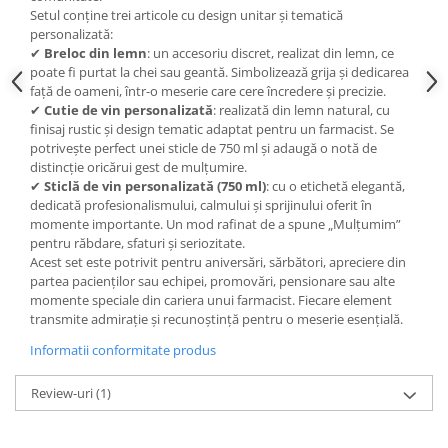
Setul conține trei articole cu design unitar și tematică
personalizată:
✔
Breloc din lemn
: un accesoriu discret, realizat din lemn, ce
poate fi purtat la chei sau geantă. Simbolizează grija și dedicarea
față de oameni, într-o meserie care cere încredere și precizie.
✔
Cutie de vin personalizată
: realizată din lemn natural, cu
finisaj rustic și design tematic adaptat pentru un farmacist. Se
potrivește perfect unei sticle de 750 ml și adaugă o notă de
distincție oricărui gest de mulțumire.
✔
Sticlă de vin personalizată (750 ml)
: cu o etichetă elegantă,
dedicată profesionalismului, calmului și sprijinului oferit în
momente importante. Un mod rafinat de a spune „Mulțumim”
pentru răbdare, sfaturi și seriozitate.
Acest set este potrivit pentru aniversări, sărbători, apreciere din
partea pacienților sau echipei, promovări, pensionare sau alte
momente speciale din cariera unui farmacist. Fiecare element
transmite admirație și recunoștință pentru o meserie esențială.
Informatii conformitate produs
Review-uri
(1)