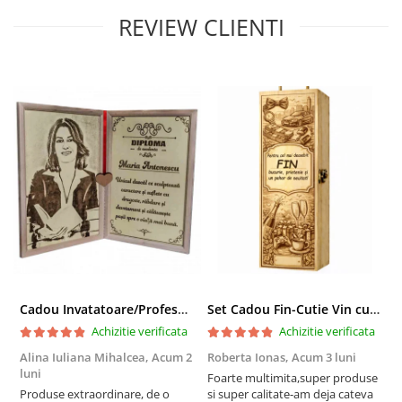
REVIEW CLIENTI
Cadou Invatatoare/Profesoara/Educatoare "Catalogul Amintirilor"
Set Cadou Fin-Cutie Vin cu Vin si Breloc Personalizate
Achizitie verificata
Achizitie verificata
Alina Iuliana Mihalcea,
Acum 2
Roberta Ionas,
Acum 3 luni
R
luni
Foarte multimita,super produse
P
Produse extraordinare, de o
si super calitate-am deja cateva
r