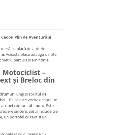
n Cadou Plin de Aventură și
 oferă-i o placă de ardezie
rii. Această placă adaugă o notă
lometru parcurs și amintirile
 Motociclist –
ext și Breloc din
drumuri lungi și spiritul de
ști – fie că este vorba despre un
al unei comunități moto. Este
reciere sinceră. Setul include trei
e, un portofel cu text și un
rsonalizat cu o imagine cu