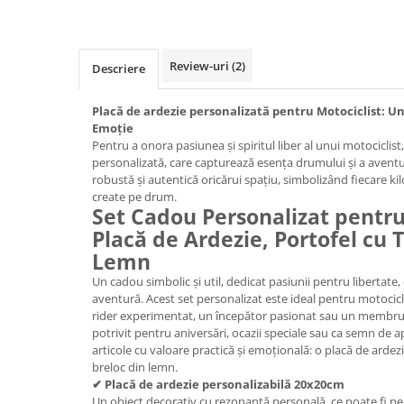
Cadouri Politisti
Cadouri Pompieri
Review-uri
(2)
Descriere
Cadouri Soferi/Mecanici
Cadouri Stomatologi
Placă de ardezie personalizată pentru Motociclist: U
Cadouri Stylisti
Emoție
Pentru a onora pasiunea și spiritul liber al unui motociclist,
Cadouri Tractoristi
personalizată, care capturează esența drumului și a aventu
robustă și autentică oricărui spațiu, simbolizând fiecare ki
Cadouri Vanatori/Padurari
create pe drum.
Set Cadou Personalizat pentru
Cadre Didactice
Placă de Ardezie, Portofel cu T
Lemn
Un cadou simbolic și util, dedicat pasiunii pentru libertate, 
aventură. Acest set personalizat este ideal pentru motocicli
rider experimentat, un începător pasionat sau un membru 
potrivit pentru aniversări, ocazii speciale sau ca semn de ap
articole cu valoare practică și emoțională: o placă de ardezi
breloc din lemn.
✔ Placă de ardezie personalizabilă 20x20cm
Un obiect decorativ cu rezonanță personală, ce poate fi pe