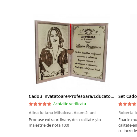
Cadou Invatatoare/Profesoara/Educatoare "Catalogul Amintirilor"
Achizitie verificata
Alina Iuliana Mihalcea,
Acum 2 luni
Roberta I
Produse extraordinare, de o calitate și o
Foarte mu
măiestrie de nota 100!
calitate-a
cu increde