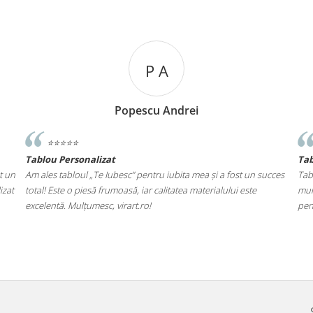
P A
Popescu Andrei
⭐️⭐️⭐️⭐️⭐️
Tablou Personalizat
Ta
t un
Am ales tabloul „Te Iubesc” pentru iubita mea și a fost un succes
Tab
izat
total! Este o piesă frumoasă, iar calitatea materialului este
mul
excelentă. Mulțumesc, virart.ro!
pen