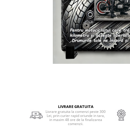
Cadouri Socri
Cadouri Fiu/Fiică
Cadouri Bunici
Cadouri Cumnați
Cadouri Pisici/Câini
Cadouri Meserii&Hobby
Cadouri Apicultori
Cadouri Avocati/Juristi
Cadouri Columbofili
Cadouri Doctori/Asistente
Cadouri Farmacisti
Cadouri Fotbalisti
LIVRARE GRATUITA
Cadouri Ingineri
Livrare gratuita la comenzi peste 300
Lei, prin curier rapid oriunde in tara,
Cadouri Motociclisti
in maxim 48 ore de la finalizarea
comenzii.
Cadouri Pescar