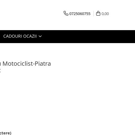
0725060755
0,00
CADOURI OCAZII
 Motociclist-Piatra
c
ctere)