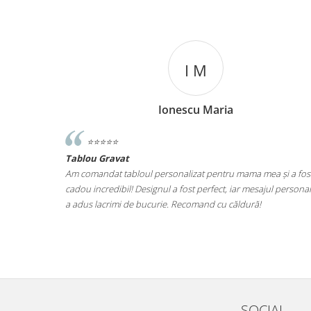
I M
Ionescu Maria
⭐️⭐️⭐️⭐️⭐️
Tablou Gravat
iut de ce ma
Am comandat tabloul personalizat pentru mama mea și a fos
at ce este.
cadou incredibil! Designul a fost perfect, iar mesajul personal
at fara grija
a adus lacrimi de bucurie. Recomand cu căldură!
il una din
SOCIAL