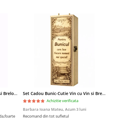
Set Cadou Sef-Cutie Vin cu Vin si Breloc Personalizate
Set Cadou Bunic-Cutie Vin cu Vin si Breloc Personalizate
Achizitie verificata
Barbara Ioana Mateu,
Acum 3 luni
Dani Cocan,
da,foarte
Recomand din tot sufletul
Foarte ,foar
cadou de senz