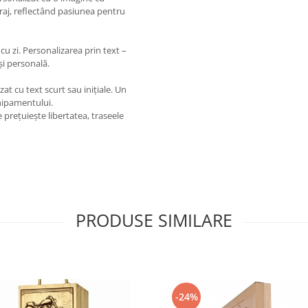
araj, reflectând pasiunea pentru
cu zi. Personalizarea prin text –
i personală.
at cu text scurt sau inițiale. Un
chipamentului.
e prețuiește libertatea, traseele
PRODUSE SIMILARE
-24%