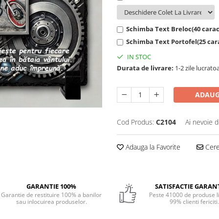
Schimba Text Breloc(40 carac
Schimba Text Portofel(25 car
IN STOC
Durata de livrare:
1-2 zile lucrato
ADAUG
Cod Produs:
C2104
Ai nevoie d
Adauga la Favorite
Cere 
GARANTIE 100%
SATISFACTIE GARAN
Garantie de restituire 100% a banilor
Peste 41000 de produse li
sau inlocuirea produselor.
99% clienti fericiti