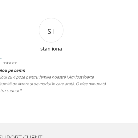
S I
stan iona
⭐️⭐️⭐️⭐️⭐️
⭐️⭐️⭐️⭐️⭐️
blou pe Lemn
Tablou Nasi
loul cu 4 poze pentru familia noastră ! Am fost foarte
Cadoul perfect
țumită de livrare și de modul în care arată. O idee minunată
poze este foar
tru cadouri!
alegere excel
SUPORT CLIENTI