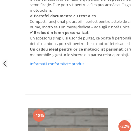
semnificație. Este potrivit pentru a fi expus acasă sau în g
motociclism.
✔ Portofel documente cu text ales
Compact, funcțional și durabil – perfect pentru actele de zi 
nume, motto sau un mesaj dedicat – adaugă o notă unică ș
✔ Breloc din lemn personalizat
Un accesoriu simplu și ușor de purtat, ce poate fi personaliz
detaliu simbolic, potrivit pentru cheile motocicletei sau e
Un cadou ideal pentru orice motociclist pasionat
, car
memorabile și gesturile sincere din partea celor apropiați.
Informatii conformitate produs
-18%
-22%