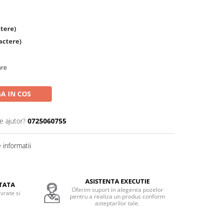
tere)
actere)
are
A IN COS
e ajutor?
0725060755
informatii
ASISTENTA EXECUTIE
TATA
Oferim suport in alegerea pozelor
vrate si
pentru a realiza un produs conform
.
asteptarilor tale.