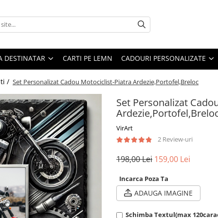
A DESTINATAR
CARTI PE LEMN
CADOURI PERSONALIZATE
ti /
Set Personalizat Cadou Motociclist-Piatra Ardezie,Portofel,Breloc
Set Personalizat Cadou
Ardezie,Portofel,Brelo
VirArt
2 Review-uri
198,00 Lei
159,00 Lei
Incarca Poza Ta
ADAUGA IMAGINE
Schimba Textul(max 120cara