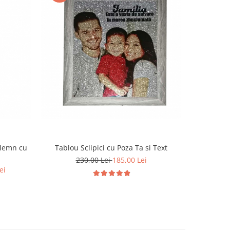
-18%
 lemn cu
Tablou Sclipici cu Poza Ta si Text
Tablou P
Moto
230,00 Lei
185,00 Lei
ei
155