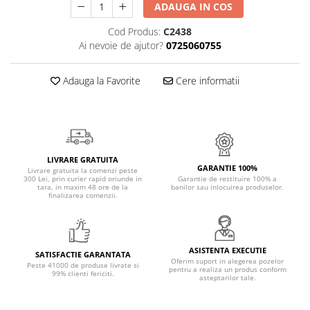
ADAUGA IN COS
Cadouri Politisti
Cod Produs:
C2438
Cadouri Pompieri
Ai nevoie de ajutor?
0725060755
Cadouri Soferi/Mecanici
Cadouri Stomatologi
Adauga la Favorite
Cere informatii
Cadouri Stylisti
Cadouri Tractoristi
Cadouri Vanatori/Padurari
LIVRARE GRATUITA
Cadre Didactice
GARANTIE 100%
Livrare gratuita la comenzi peste
300 Lei, prin curier rapid oriunde in
Garantie de restituire 100% a
tara, in maxim 48 ore de la
banilor sau inlocuirea produselor.
finalizarea comenzii.
ASISTENTA EXECUTIE
SATISFACTIE GARANTATA
Oferim suport in alegerea pozelor
Peste 41000 de produse livrate si
pentru a realiza un produs conform
99% clienti fericiti.
asteptarilor tale.