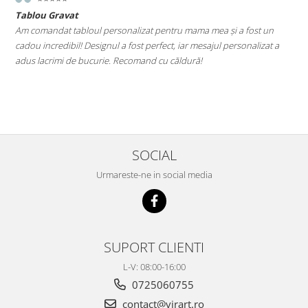
Tablou Gravat
T
a
Am comandat tabloul personalizat pentru mama mea și a fost un
A
cadou incredibil! Designul a fost perfect, iar mesajul personalizat a
E
adus lacrimi de bucurie. Recomand cu căldură!
M
le
SOCIAL
Urmareste-ne in social media
SUPORT CLIENTI
L-V: 08:00-16:00
0725060755
contact@virart.ro