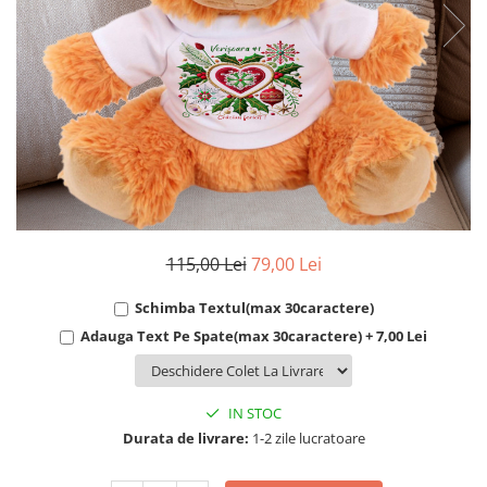
Cadouri Socri
Cadouri Fiu/Fiică
Cadouri Bunici
Cadouri Cumnați
Cadouri Pisici/Câini
Cadouri Meserii&Hobby
Cadouri Apicultori
Cadouri Avocati/Juristi
115,00 Lei
79,00 Lei
Cadouri Columbofili
Cadouri Doctori/Asistente
Schimba Textul(max 30caractere)
Adauga Text Pe Spate(max 30caractere) + 7,00 Lei
Cadouri Farmacisti
Cadouri Fotbalisti
Cadouri Ingineri
IN STOC
Cadouri Motociclisti
Durata de livrare:
1-2 zile lucratoare
Cadouri Pescar