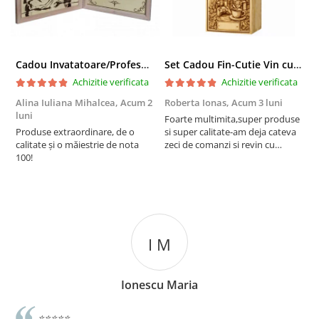
Cadou Invatatoare/Profesoara/Educatoare "Catalogul Amintirilor"
Set Cadou Fin-Cutie Vin cu Vin si Breloc Personalizate
Achizitie verificata
Achizitie verificata
Alina Iuliana Mihalcea,
Acum 2
Roberta Ionas,
Acum 3 luni
R
luni
Foarte multimita,super produse
P
Produse extraordinare, de o
si super calitate-am deja cateva
r
calitate și o măiestrie de nota
zeci de comanzi si revin cu
100!
incredere oricand
I M
Ionescu Maria
⭐️⭐️⭐️⭐️⭐️