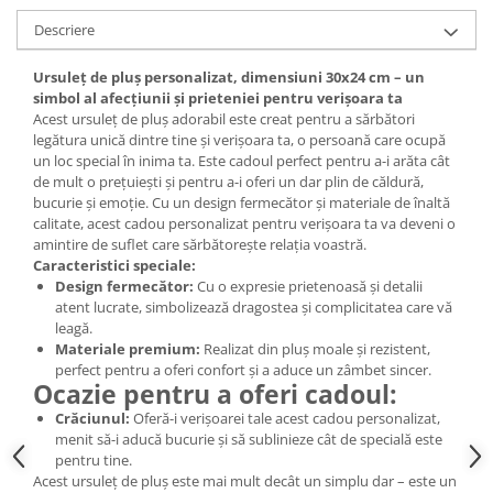
Descriere
Ursuleț de pluș personalizat, dimensiuni 30x24 cm – un
simbol al afecțiunii și prieteniei pentru verișoara ta
Acest ursuleț de pluș adorabil este creat pentru a sărbători
legătura unică dintre tine și verișoara ta, o persoană care ocupă
un loc special în inima ta. Este cadoul perfect pentru a-i arăta cât
de mult o prețuiești și pentru a-i oferi un dar plin de căldură,
bucurie și emoție. Cu un design fermecător și materiale de înaltă
calitate, acest cadou personalizat pentru verișoara ta va deveni o
amintire de suflet care sărbătorește relația voastră.
Caracteristici speciale:
Design fermecător:
Cu o expresie prietenoasă și detalii
atent lucrate, simbolizează dragostea și complicitatea care vă
leagă.
Materiale premium:
Realizat din pluș moale și rezistent,
perfect pentru a oferi confort și a aduce un zâmbet sincer.
Ocazie pentru a oferi cadoul:
Crăciunul:
Oferă-i verișoarei tale acest cadou personalizat,
menit să-i aducă bucurie și să sublinieze cât de specială este
pentru tine.
Acest ursuleț de pluș este mai mult decât un simplu dar – este un