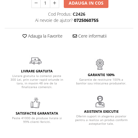
ADAUGA IN COS
Cadouri Politisti
Cod Produs:
C2426
Cadouri Pompieri
Ai nevoie de ajutor?
0725060755
Cadouri Soferi/Mecanici
Cadouri Stomatologi
Adauga la Favorite
Cere informatii
Cadouri Stylisti
Cadouri Tractoristi
Cadouri Vanatori/Padurari
LIVRARE GRATUITA
Cadre Didactice
GARANTIE 100%
Livrare gratuita la comenzi peste
300 Lei, prin curier rapid oriunde in
Garantie de restituire 100% a
tara, in maxim 48 ore de la
banilor sau inlocuirea produselor.
finalizarea comenzii.
ASISTENTA EXECUTIE
SATISFACTIE GARANTATA
Oferim suport in alegerea pozelor
Peste 41000 de produse livrate si
pentru a realiza un produs conform
99% clienti fericiti.
asteptarilor tale.