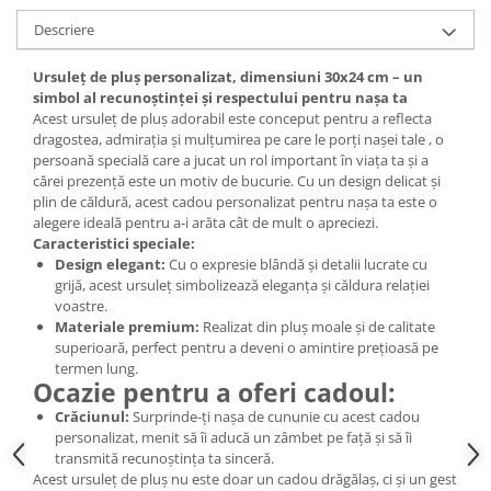
Descriere
Ursuleț de pluș personalizat, dimensiuni 30x24 cm – un
simbol al recunoștinței și respectului pentru nașa ta
Acest ursuleț de pluș adorabil este conceput pentru a reflecta
dragostea, admirația și mulțumirea pe care le porți nașei tale , o
persoană specială care a jucat un rol important în viața ta și a
cărei prezență este un motiv de bucurie. Cu un design delicat și
plin de căldură, acest cadou personalizat pentru nașa ta este o
alegere ideală pentru a-i arăta cât de mult o apreciezi.
Caracteristici speciale:
Design elegant:
Cu o expresie blândă și detalii lucrate cu
grijă, acest ursuleț simbolizează eleganța și căldura relației
voastre.
Materiale premium:
Realizat din pluș moale și de calitate
superioară, perfect pentru a deveni o amintire prețioasă pe
termen lung.
Ocazie pentru a oferi cadoul:
Crăciunul:
Surprinde-ți nașa de cununie cu acest cadou
personalizat, menit să îi aducă un zâmbet pe față și să îi
transmită recunoștința ta sinceră.
Acest ursuleț de pluș nu este doar un cadou drăgălaș, ci și un gest