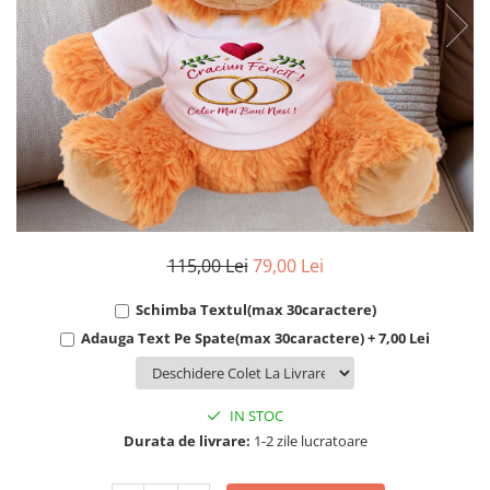
Cadouri Socri
Cadouri Fiu/Fiică
Cadouri Bunici
Cadouri Cumnați
Cadouri Pisici/Câini
Cadouri Meserii&Hobby
Cadouri Apicultori
Cadouri Avocati/Juristi
115,00 Lei
79,00 Lei
Cadouri Columbofili
Cadouri Doctori/Asistente
Schimba Textul(max 30caractere)
Adauga Text Pe Spate(max 30caractere) + 7,00 Lei
Cadouri Farmacisti
Cadouri Fotbalisti
Cadouri Ingineri
IN STOC
Cadouri Motociclisti
Durata de livrare:
1-2 zile lucratoare
Cadouri Pescar