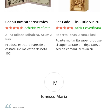
Cadou Invatatoare/Profesoara/Educatoare "Catalogul Amintirilor"
Set Cadou Fin-Cutie Vin cu Vin si Breloc Personalizate
Achizitie verificata
Achizitie verificata
Alina Iuliana Mihalcea,
Acum 2
Roberta Ionas,
Acum 3 luni
R
luni
Foarte multimita,super produse
P
Produse extraordinare, de o
si super calitate-am deja cateva
r
calitate și o măiestrie de nota
zeci de comanzi si revin cu
100!
incredere oricand
I M
Ionescu Maria
⭐️⭐️⭐️⭐️⭐️