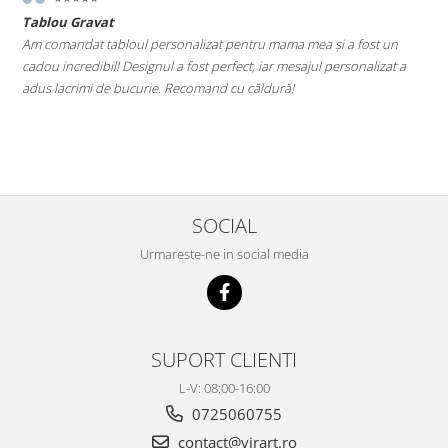
Tablou Gravat
T
a
Am comandat tabloul personalizat pentru mama mea și a fost un
A
cadou incredibil! Designul a fost perfect, iar mesajul personalizat a
E
adus lacrimi de bucurie. Recomand cu căldură!
M
le
SOCIAL
Urmareste-ne in social media
SUPORT CLIENTI
L-V: 08:00-16:00
0725060755
contact@virart.ro